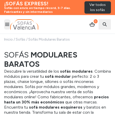
¡SOFÁS EXPRESS!
Ver todos
Sofás con envío en tiempo récord, 3-7 días.
los sofás
Fabricantes y sin intermediarios
0
Abrir menú
Abrir
Inicio
/
Sofás
/
Sofás Modulares Baratos
SOFÁS
MODULARES
BARATOS
Descubre la versatilidad de los
sofás modulares
. Combina
módulos para crear tu
sofá modular
perfecto: 2 o 3
plazas, chaise longue, sillones o sofás rinconeras
modulares. Sofás por módulos grandes, modernos y
económicos. ¡Aprovecha nuestra venta de sofás
modulares online! Como fabricantes, ofrecemos
precios
hasta un 30% más económicos
que otras marcas.
Encuentra tu
sofá modulares
esquineros
y baratos en
nuestra tienda. Transforma tu sala de estar con la