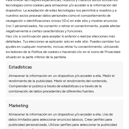
Para ofrecer las mejores experiencias, nosotros y nuestros socios utilizamos
tecnologías como cookies para almacenar y/o acceder a la información del
dispositivo. La aceptación de estas tecnologías nos permitirá a nosotros y a
nuestros socios procesar datos personales como el comportamiento de
navegación o identificaciones únicas (IDs) en este sitio y mostrar anuncios
(no-) personalizados. No consentir o retirar el consentimiento, puede afectar
negativamente a ciertas características y funciones.
Haz clic a continuación para aceptar lo anterior o realizar elecciones más
detalladas. Tus elecciones se aplicarán solo en este sitio. Puedes cambiar tus
ajustes en cualquier momento, incluso retirar tu consentimiento, utilizando
los botones de la Política de cookies o haciendo clic en el icono de Privacidad
situado en la parte inferior de la pantalla.
Estadísticas
Almacenar la información en un dispositivo y/o acceder a ella, Medir el
rendimiento de la publicidad, Medir el rendimiento del contenido,
Comprender al público a través de estadísticas o a través de la
SOFÁ MODULAR EVEREST
combinación de datos procedentes de diferentes fuentes.
Ver vídeo
Marketing
ENVÍO RÁPIDO
Almacenar la información en un dispositivo y/o acceder a ella, Uso de
1.369€
datos limitados para seleccionar anuncios básicos, Crear perfiles para
958€
publicidad personalizada, Utilizar perfiles para seleccionar la publicidad