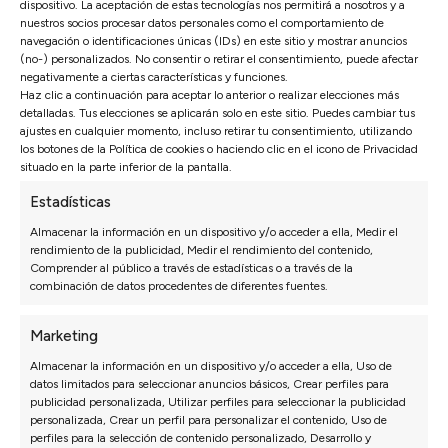
dispositivo. La aceptación de estas tecnologías nos permitirá a nosotros y a
nuestros socios procesar datos personales como el comportamiento de
navegación o identificaciones únicas (IDs) en este sitio y mostrar anuncios
(no-) personalizados. No consentir o retirar el consentimiento, puede afectar
negativamente a ciertas características y funciones.
Haz clic a continuación para aceptar lo anterior o realizar elecciones más
detalladas. Tus elecciones se aplicarán solo en este sitio. Puedes cambiar tus
ajustes en cualquier momento, incluso retirar tu consentimiento, utilizando
Opiniones de nuestros clientes
los botones de la Política de cookies o haciendo clic en el icono de Privacidad
situado en la parte inferior de la pantalla.
Estadísticas
Sofás Valencia
4,6
Almacenar la información en un dispositivo y/o acceder a ella, Medir el
rendimiento de la publicidad, Medir el rendimiento del contenido,
Basado en
3128
opiniones
Comprender al público a través de estadísticas o a través de la
Ver más opiniones
combinación de datos procedentes de diferentes fuentes.
Marketing
Isabel N.
026
27/07/2026
Almacenar la información en un dispositivo y/o acceder a ella, Uso de
datos limitados para seleccionar anuncios básicos, Crear perfiles para
*** nos recomendó una configuración que al
publicidad personalizada, Utilizar perfiles para seleccionar la publicidad
principio no habíamos pensado y ha quedado
personalizada, Crear un perfil para personalizar el contenido, Uso de
perfecta.
perfiles para la selección de contenido personalizado, Desarrollo y