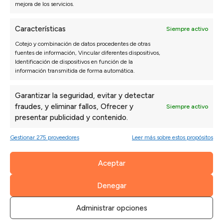
mejora de los servicios.
Características
Siempre activo
Cotejo y combinación de datos procedentes de otras
fuentes de información, Vincular diferentes dispositivos,
Identificación de dispositivos en función de la
información transmitida de forma automática.
Garantizar la seguridad, evitar y detectar
fraudes, y eliminar fallos, Ofrecer y
Siempre activo
presentar publicidad y contenido.
SOFÁS
DORMITORIO
Gestionar 275 proveedores
Leer más sobre estos propósitos
Sofás 3 Plazas a Medida
Packs ahorro
Sofás Chaise Longue
Colchones
Aceptar
Sofás Modulares
Canapés y Somieres
Sillones
Almohadas
Denegar
Sofás Cama
Cabeceros de cama
Sofás Rinconera
Mesitas de noche
Administrar opciones
Sofás Relax
Configurador dormitorio