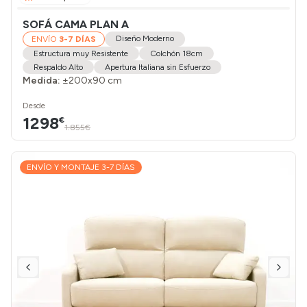
SOFÁ CAMA PLAN A
Diseño Moderno
ENVÍO
3-7 DÍAS
Estructura muy Resistente
Colchón 18cm
Respaldo Alto
Apertura Italiana sin Esfuerzo
Medida:
±200x90 cm
Desde
1298
€
1.855€
ENVÍO Y MONTAJE 3-7 DÍAS