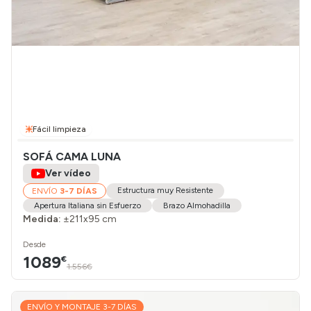
Fácil limpieza
SOFÁ CAMA LUNA
Ver vídeo
Estructura muy Resistente
ENVÍO
3-7 DÍAS
Apertura Italiana sin Esfuerzo
Brazo Almohadilla
Medida:
±211x95 cm
Desde
1089
€
1.556€
ENVÍO Y MONTAJE 3-7 DÍAS