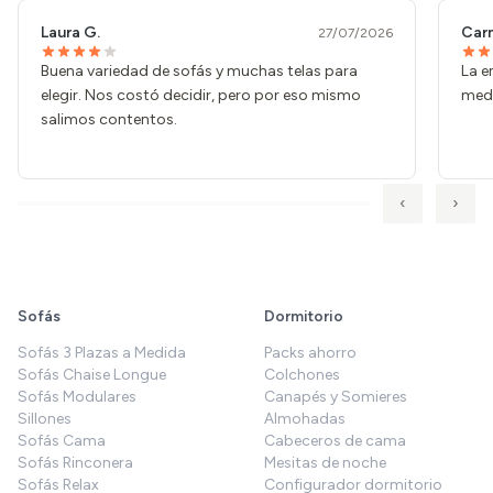
Laura G.
Car
27/07/2026
Buena variedad de sofás y muchas telas para
La e
elegir. Nos costó decidir, pero por eso mismo
medi
salimos contentos.
‹
›
Sofás
Dormitorio
Sofás 3 Plazas a Medida
Packs ahorro
Sofás Chaise Longue
Colchones
Sofás Modulares
Canapés y Somieres
Sillones
Almohadas
Sofás Cama
Cabeceros de cama
Sofás Rinconera
Mesitas de noche
Sofás Relax
Configurador dormitorio