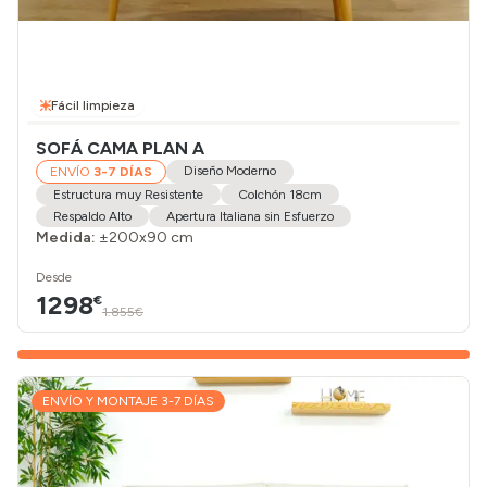
Fácil limpieza
SOFÁ CAMA PLAN A
Diseño Moderno
ENVÍO
3-7 DÍAS
Estructura muy Resistente
Colchón 18cm
Respaldo Alto
Apertura Italiana sin Esfuerzo
Medida:
±200x90 cm
Desde
1298
€
1.855€
ENVÍO Y MONTAJE 3-7 DÍAS