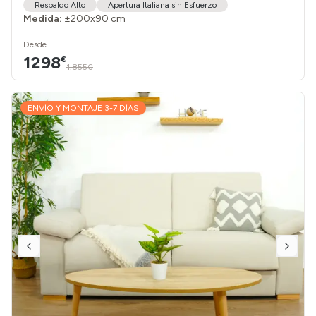
Respaldo Alto
Apertura Italiana sin Esfuerzo
Medida:
±200x90 cm
Desde
1298
€
1.855€
ENVÍO Y MONTAJE 3-7 DÍAS