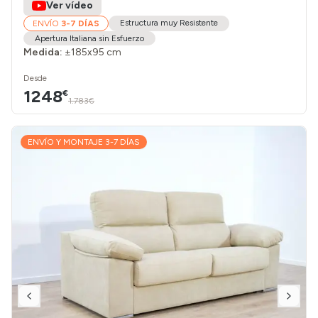
Ver vídeo
Estructura muy Resistente
ENVÍO
3-7 DÍAS
Apertura Italiana sin Esfuerzo
Medida:
±185x95 cm
Desde
1248
€
1.783€
ENVÍO Y MONTAJE 3-7 DÍAS