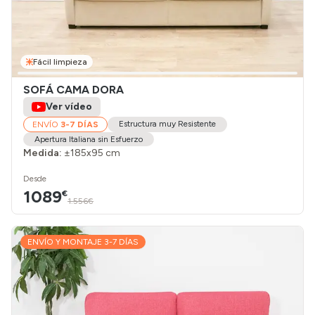
Fácil limpieza
SOFÁ CAMA DORA
Ver vídeo
Estructura muy Resistente
ENVÍO
3-7 DÍAS
Apertura Italiana sin Esfuerzo
Medida:
±185x95 cm
Desde
1089
€
1.556€
ENVÍO Y MONTAJE 3-7 DÍAS