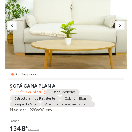
Fácil limpieza
SOFÁ CAMA PLAN A
Diseño Moderno
ENVÍO
3-7 DÍAS
Estructura muy Resistente
Colchón 18cm
Respaldo Alto
Apertura Italiana sin Esfuerzo
Medida:
±220x90 cm
Desde
1348
€
1.926€