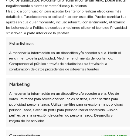
(no-) personalizados. No consentir o retirar el consentimiento, puede afectar
negativamente a ciertas características y funciones.
Haz clic a continuación para aceptar lo anterior o realizar elecciones más
detalladas. Tus elecciones se aplicarán solo en este sitio. Puedes cambiar tus
ajustes en cualquier momento, incluso retirar tu consentimiento, utilizando
los botones de la Política de cookies o haciendo clic en el icono de Privacidad
situado en la parte inferior de la pantalla.
Estadísticas
Almacenar la información en un dispositivo y/o acceder a ella, Medir el
rendimiento de la publicidad, Medir el rendimiento del contenido,
Comprender al público a través de estadísticas o a través de la
combinación de datos procedentes de diferentes fuentes.
SOFÁ CAMA CHAISELONGUE CON SISTEMA
Marketing
ITALIANO MODELO DORA
Almacenar la información en un dispositivo y/o acceder a ella, Uso de
datos limitados para seleccionar anuncios básicos, Crear perfiles para
Apertura Italiana sin esfuerzo
publicidad personalizada, Utilizar perfiles para seleccionar la publicidad
personalizada, Crear un perfil para personalizar el contenido, Uso de
2.056€
1.439€
perfiles para la selección de contenido personalizado, Desarrollo y
mejora de los servicios.