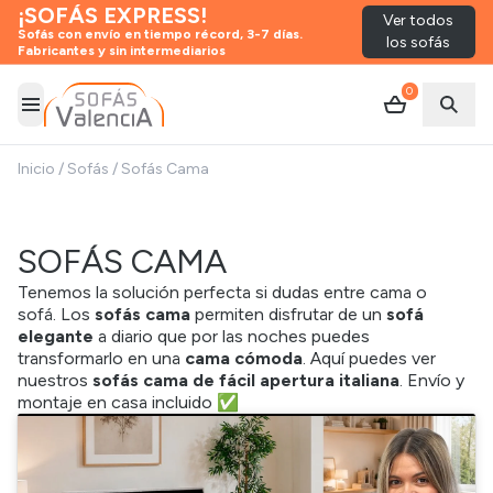
¡SOFÁS EXPRESS!
Ver todos
Sofás con envío en tiempo récord, 3-7 días.
los sofás
Fabricantes y sin intermediarios
0
Abrir menú
Abrir
Inicio
/
Sofás
/
Sofás Cama
SOFÁS CAMA
Tenemos la solución perfecta si dudas entre cama o
sofá.
Los
sofás cama
permiten disfrutar de un
sofá
elegante
a diario que por las noches puedes
transformarlo en
una
cama
cómoda
.
Aquí puedes ver
nuestros
sofás cama de fácil apertura italiana
.
Envío y
montaje
en casa
inclui
do ✅