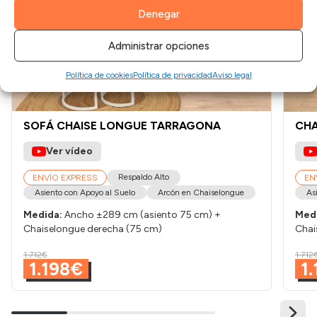
Denegar
Administrar opciones
Política de cookies
Política de privacidad
Aviso legal
SOFÁ CHAISE LONGUE TARRAGONA
CHA
Ver vídeo
Respaldo Alto
ENVÍO EXPRESS
EN
Asiento con Apoyo al Suelo
Arcón en Chaiselongue
As
Medida:
Ancho ±289 cm (asiento 75 cm) +
Med
Chaiselongue derecha (75 cm)
Chai
1.712€
1.712
1.198€
1