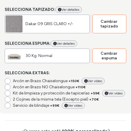
SELECCIONA TAPIZADO:
Ver detalles
Cambiar
Dakar 09 GRIS CLARO +/-
tapizado
SELECCIONA ESPUMA:
Ver detalles
Cambiar
30 Kg. Normal
espuma
SELECCIONA EXTRAS:
Arcón en Brazo Chaiselongue
+150€
Ver vídeo
Arcón en Brazo NO Chaiselongue
+110€
Kit de limpieza y protección de tapicerías
+59€
Ver vídeo
2 Cojines de la misma tela (Excepto piel)
+70€
Servicio de blindaje
+99€
Ver vídeo