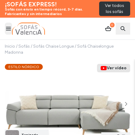
¡SOFÁS EXPRESS!
Ver todos
Sofás con envío en tiempo récord, 3-7 días.
los sofás
Fabricantes y sin intermediarios
0
Abrir menú
Abrir
Inicio
/
Sofás
/
Sofás Chaise Longue
/
Sofá Chaiselongue
Madonna
ESTILO NÓRDICO
Ver vídeo
Tapizado