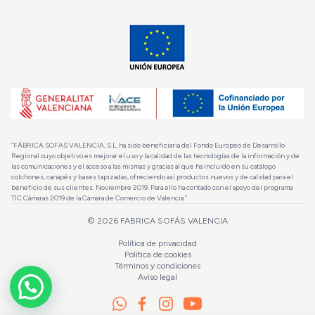
“FÁBRICA SOFAS VALENCIA, S.L. ha sido beneficiaria del Fondo Europeo de Desarrollo
Regional cuyo objetivo es mejorar el uso y la calidad de las tecnologías de la información y de
las comunicaciones y el acceso a las mismas y gracias al que ha incluido en su catálogo
colchones, canapés y bases tapizadas, ofreciendo así productos nuevos y de calidad para el
beneficio de sus clientes. Noviembre 2019. Para ello ha contado con el apoyo del programa
TIC Cámaras 2019 de la Cámara de Comercio de Valencia.”
© 2026
FABRICA SOFÁS VALENCIA
Política de privacidad
Política de cookies
Términos y condiciones
Aviso legal