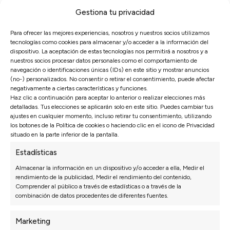
20.11.2025
Gestiona tu privacidad
Compramos el modelo con opciones de personalización
y estamos muy contentos, todo a medida.
Para ofrecer las mejores experiencias, nosotros y nuestros socios utilizamos
tecnologías como cookies para almacenar y/o acceder a la información del
dispositivo. La aceptación de estas tecnologías nos permitirá a nosotros y a
20.11.2025
nuestros socios procesar datos personales como el comportamiento de
navegación o identificaciones únicas (IDs) en este sitio y mostrar anuncios
Sofá elegante, cómodo y de excelente calidad. La
(no-) personalizados. No consentir o retirar el consentimiento, puede afectar
atención de Alba en tienda muy recomendable.
negativamente a ciertas características y funciones.
Haz clic a continuación para aceptar lo anterior o realizar elecciones más
detalladas. Tus elecciones se aplicarán solo en este sitio. Puedes cambiar tus
20.11.2025
ajustes en cualquier momento, incluso retirar tu consentimiento, utilizando
El chaiselongue Madonna ha quedado de 10 en nuestro
los botones de la Política de cookies o haciendo clic en el icono de Privacidad
salón, montaje sin problemas y entrega puntual.
situado en la parte inferior de la pantalla.
Estadísticas
20.11.2025
Almacenar la información en un dispositivo y/o acceder a ella, Medir el
Atención en tienda super amable, Maika nos resolvió
rendimiento de la publicidad, Medir el rendimiento del contenido,
todas las dudas y recomendaciones de accesorios.
Comprender al público a través de estadísticas o a través de la
combinación de datos procedentes de diferentes fuentes.
20.11.2025
Marketing
Tapizado para mascotas recomendado, se limpia super