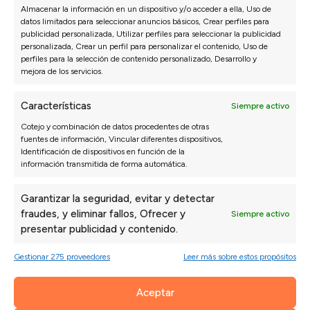
Almacenar la información en un dispositivo y/o acceder a ella, Uso de
fácil y no se nota el desgaste.
datos limitados para seleccionar anuncios básicos, Crear perfiles para
publicidad personalizada, Utilizar perfiles para seleccionar la publicidad
personalizada, Crear un perfil para personalizar el contenido, Uso de
perfiles para la selección de contenido personalizado, Desarrollo y
CARGAR MÁS OPINIONES SOBRE ESTE PRODUCTO>
mejora de los servicios.
Características
Siempre activo
Cotejo y combinación de datos procedentes de otras
OTROS SOFÁS
EN TU CASA
fuentes de información, Vincular diferentes dispositivos,
Identificación de dispositivos en función de la
EN 10 DÍAS
información transmitida de forma automática.
Si te interesa alguna de estas combinaciones de sofás
Garantizar la seguridad, evitar y detectar
express
te los llevamos a tu casa en 10 días
fraudes, y eliminar fallos, Ofrecer y
Siempre activo
presentar publicidad y contenido.
ENVÍO y MONTAJE 3-7 días
ENV
Gestionar 275 proveedores
Leer más sobre estos propósitos
Aceptar