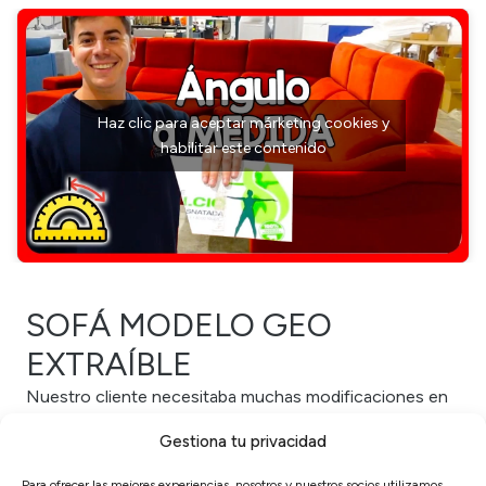
Haz clic para aceptar márketing cookies y
habilitar este contenido
SOFÁ MODELO GEO
EXTRAÍBLE
Nuestro cliente necesitaba
muchas modificaciones
en
su nueva
rinconera
, así que creamos una
rinconera
a
Gestiona tu privacidad
medida
con un ángulo específico
, garantizando un
ajuste perfecto en su salón
. Atendiendo a sus
Para ofrecer las mejores experiencias, nosotros y nuestros socios utilizamos