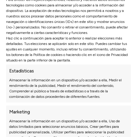
necesidades, incorporamos un fondo más largo en un
tecnologías como cookies para almacenar y/o acceder a la información del
dispositivo. La aceptación de estas tecnologías nos permitirá a nosotros y a
lado que en el otro,
para que
se adapte a su espacio
.
nuestros socios procesar datos personales como el comportamiento de
Pero eso no es todo, ¡añadimos patas altas para facilitar
navegación o identificaciones únicas (IDs) en este sitio y mostrar anuncios
la limpieza del hogar!
(no-) personalizados. No consentir o retirar el consentimiento, puede afectar
negativamente a ciertas características y funciones.
Haz clic a continuación para aceptar lo anterior o realizar elecciones más
Pídenos tu sofá a medida personalizado
detalladas. Tus elecciones se aplicarán solo en este sitio. Puedes cambiar tus
ajustes en cualquier momento, incluso retirar tu consentimiento, utilizando
los botones de la Política de cookies o haciendo clic en el icono de Privacidad
situado en la parte inferior de la pantalla.
Estadísticas
Almacenar la información en un dispositivo y/o acceder a ella, Medir el
rendimiento de la publicidad, Medir el rendimiento del contenido,
Comprender al público a través de estadísticas o a través de la
combinación de datos procedentes de diferentes fuentes.
Marketing
Haz clic para aceptar márketing cookies y
Almacenar la información en un dispositivo y/o acceder a ella, Uso de
habilitar este contenido
datos limitados para seleccionar anuncios básicos, Crear perfiles para
publicidad personalizada, Utilizar perfiles para seleccionar la publicidad