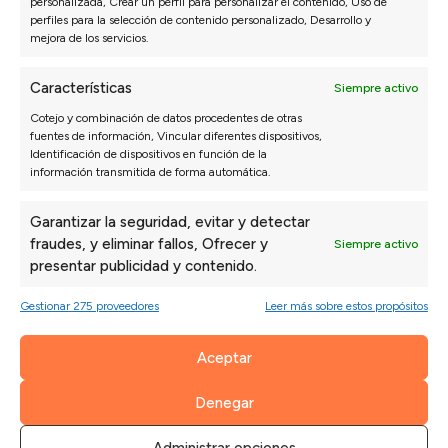
personalizada, Crear un perfil para personalizar el contenido, Uso de
perfiles para la selección de contenido personalizado, Desarrollo y
mejora de los servicios.
Características
Siempre activo
SOFÁ RINCONERA
Cotejo y combinación de datos procedentes de otras
fuentes de información, Vincular diferentes dispositivos,
VALLADOLID
Identificación de dispositivos en función de la
información transmitida de forma automática.
El cliente tenía una pared con un
ángulo de 113º
y nos
pidió un
sofá rinconera a medida
para que encajara
Garantizar la seguridad, evitar y detectar
perfecto en su salón. Además, tras presentarle varias
fraudes, y eliminar fallos, Ofrecer y
Siempre activo
opciones el cliente se decantó por
sustituir el brazo
presentar publicidad y contenido.
por una tapa embellecedora con tal de lograr una
mayor
capacidad de sentada
. En Sofás Valencia pensamos
Gestionar 275 proveedores
Leer más sobre estos propósitos
en todo, así que también le hemos fabricado un
respaldo especial
para poder apoyarlo en la pared.
Aceptar
¿Quieres ver el resultado? 👀
Denegar
Pídenos tu sofá a medida personalizado
Administrar opciones