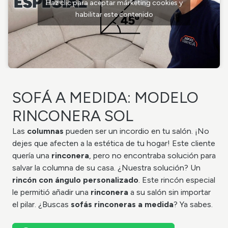
Haz clic para aceptar márketing cookies y
habilitar este contenido
SOFÁ A MEDIDA: MODELO
RINCONERA SOL
Las
columnas
pueden ser un incordio en tu salón. ¡No
dejes que afecten a la estética de tu hogar
! Este cliente
quería una
rinconera
, pero no encontraba solución para
salvar la columna de su casa.
¿Nuestra solución? Un
rincón con ángulo personalizado
. Este rincón especial
le permitió añadir una
rinconera
a su salón sin importar
el pi
lar. ¿Buscas
sofás rinconeras
a medida
? Ya sabes.