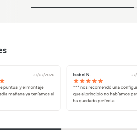
es
Isabel N.
Paula M.
27/07/2026
*** nos recomendó una configuración
La atencion fue
que al principio no habíamos pensado y
resolvieron dud
ha quedado perfecta.
financiación.