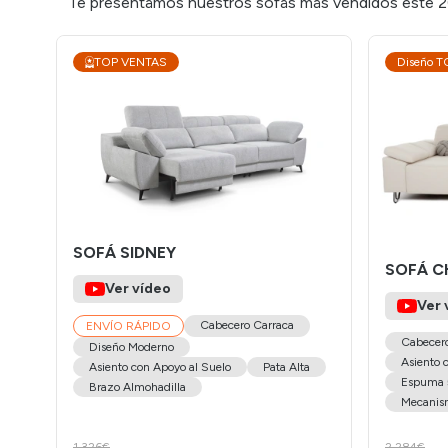
Te presentamos nuestros sofás más vendidos este 2026
TOP VENTAS
Diseño T
SOFÁ SIDNEY
SOFÁ C
Ver vídeo
Ver 
Cabecero Carraca
ENVÍO RÁPIDO
Cabecero
Diseño Moderno
Asiento 
Asiento con Apoyo al Suelo
Pata Alta
Espuma 
Brazo Almohadilla
Mecanis
1.326€
2.284€