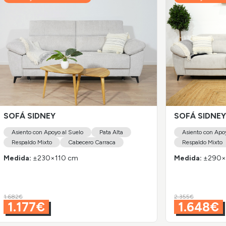
SOFÁ SIDNEY
SOFÁ SIDNEY
Asiento con Apoyo al Suelo
Pata Alta
Asiento con Apo
Respaldo Mixto
Cabecero Carraca
Respaldo Mixto
Medida:
±230×110 cm
Medida:
±290×
1.682€
2.355€
1.177€
1.648€