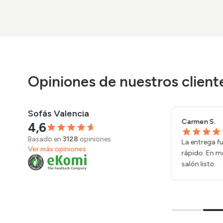
Opiniones de nuestros client
Sofás Valencia
Carmen S.
27/07/2026
27/07/2026
4,6
Basado en
3128
opiniones
 muchas telas
La entrega fue puntual y el montaje
Ver más opiniones
dir, pero por
rápido. En media mañana ya teníamos el
tos.
salón listo.