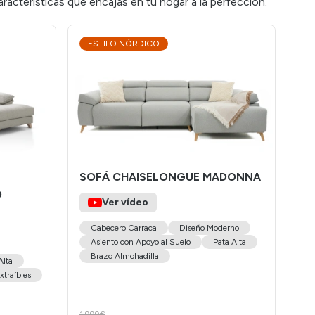
acterísticas que encajas en tu hogar a la perfección.
ESTILO NÓRDICO
SOFÁ CHAISELONGUE MADONNA
O
Ver vídeo
Cabecero Carraca
Diseño Moderno
Asiento con Apoyo al Suelo
Pata Alta
Brazo Almohadilla
Alta
xtraíbles
1.999€