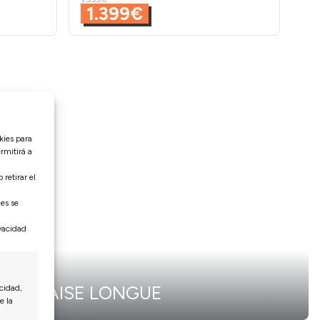
1.399€
kies para
rmitirá a
retirar el
nes se
ivacidad
CHAISE LONGUE
cidad,
e la