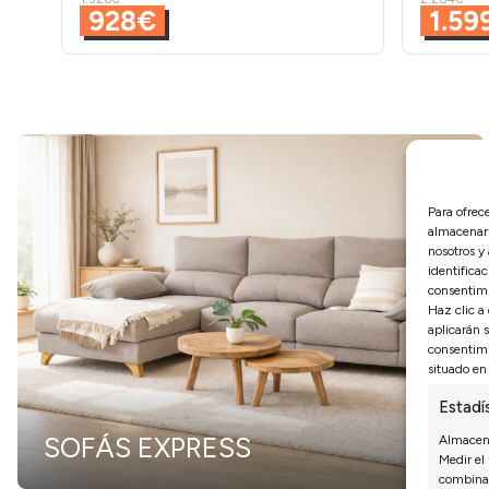
928€
1.59
Para ofrec
almacenar 
nosotros y
identificac
consentimi
Haz clic a
aplicarán 
consentimi
situado en 
Estadí
SOFÁS EXPRESS
Almacena
Medir el
combinac