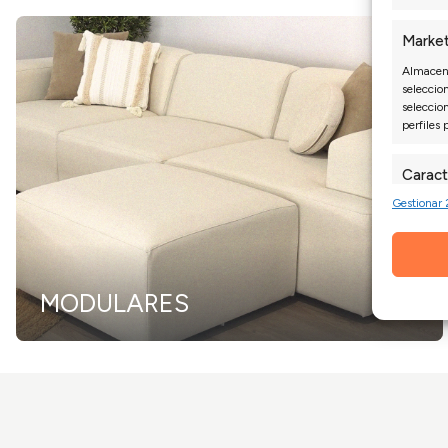
Market
Almacena
seleccion
seleccio
perfiles 
Caract
Gestionar 
Cotejo y
Vincular 
informac
Garant
MODULARES
fallos