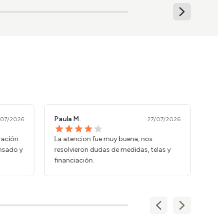
Marta H.
27/07/2026
27/07
 muy buena, nos
Compra sencilla y sin sorpresas. Lo
as de medidas, telas y
vimos en la web fue lo que recibimo