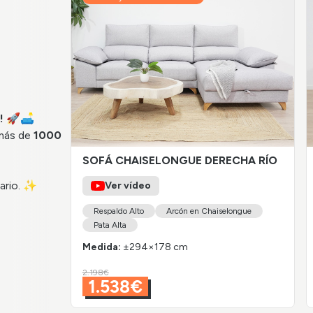
! 🚀🛋️
 más de
1000
SOFÁ CHAISELONGUE DERECHA RÍO
iario. ✨
Ver vídeo
Respaldo Alto
Arcón en Chaiselongue
Pata Alta
Medida:
±294×178 cm
2.198€
1.538€