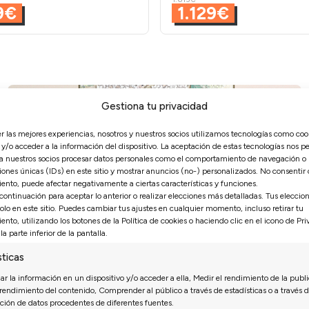
9€
1.129€
Gestiona tu privacidad
er las mejores experiencias, nosotros y nuestros socios utilizamos tecnologías como coo
y/o acceder a la información del dispositivo. La aceptación de estas tecnologías nos pe
 a nuestros socios procesar datos personales como el comportamiento de navegación o
iones únicas (IDs) en este sitio y mostrar anuncios (no-) personalizados. No consentir o 
ento, puede afectar negativamente a ciertas características y funciones.
 continuación para aceptar lo anterior o realizar elecciones más detalladas. Tus eleccio
solo en este sitio. Puedes cambiar tus ajustes en cualquier momento, incluso retirar tu
ento, utilizando los botones de la Política de cookies o haciendo clic en el icono de Pr
la parte inferior de la pantalla.
sticas
SOFÁS 3+2
r la información en un dispositivo y/o acceder a ella, Medir el rendimiento de la publi
 rendimiento del contenido, Comprender al público a través de estadísticas o a través d
ión de datos procedentes de diferentes fuentes.