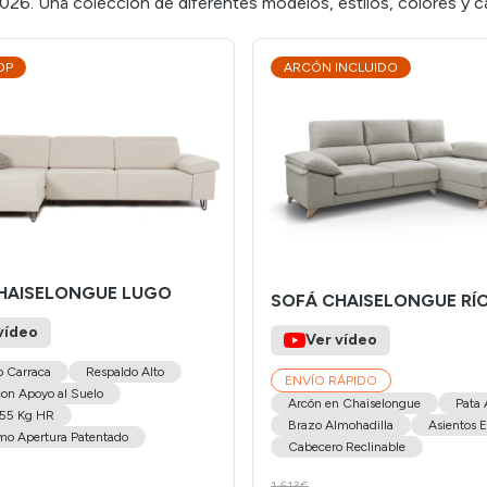
. Una colección de diferentes modelos, estilos, colores y car
OP
ARCÓN INCLUIDO
HAISELONGUE LUGO
SOFÁ CHAISELONGUE RÍ
vídeo
Ver vídeo
 Carraca
Respaldo Alto
ENVÍO RÁPIDO
con Apoyo al Suelo
Arcón en Chaiselongue
Pata 
55 Kg HR
Brazo Almohadilla
Asientos E
mo Apertura Patentado
Cabecero Reclinable
1.613€