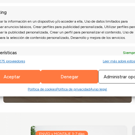
ing
r la información en un dispositivo y/o acceder a ella, Uso de datos limitados para
ar anuncios básicos, Crear perfiles para publicidad personalizada, Utilizar perfiles par
nar la publicidad personalizada, Crear un perfil para personalizar el contenido, Uso de
para la selección de contenido personalizado, Desarrollo y mejora de los servicios.
erísticas
Siempr
275 proveedores
Leer más sobre estos
 combinación de datos procedentes de otras fuentes de información,
diferentes dispositivos, Identificación de dispositivos en función de la
ión transmitida de forma automática.
Aceptar
Denegar
Administrar op
izar la seguridad, evitar y detectar fraudes, y eliminar
COLCHONES Y CANAPÉS
Política de cookies
Política de privacidad
Aviso legal
Siempr
, Ofrecer y presentar publicidad y contenido.
ENVÍO y MONTAJE 3-7 días