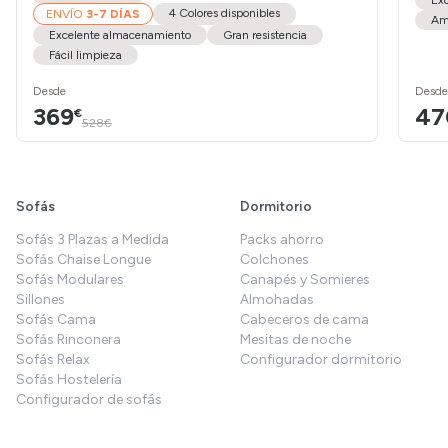
Ex
4 Colores disponibles
ENVÍO
3-7 DÍAS
Amo
Excelente almacenamiento
Gran resistencia
Fácil limpieza
Desde
Desde
369
47
€
528€
Sofás
Dormitorio
Sofás 3 Plazas a Medida
Packs ahorro
Sofás Chaise Longue
Colchones
Sofás Modulares
Canapés y Somieres
Sillones
Almohadas
Sofás Cama
Cabeceros de cama
Sofás Rinconera
Mesitas de noche
Sofás Relax
Configurador dormitorio
Sofás Hostelería
Configurador de sofás