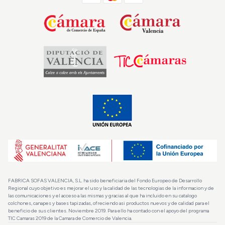
FABRICA SOFAS VALENCIA, S.L. ha sido beneficiaria del Fondo Europeo de Desarrollo
Regional cuyo objetivo es mejorar el uso y la calidad de las tecnologias de la informacion y de
las comunicaciones y el acceso a las mismas y gracias al que ha incluido en su catalogo
colchones, canapes y bases tapizadas, ofreciendo asi productos nuevos y de calidad para el
beneficio de sus clientes. Noviembre 2019. Para ello ha contado con el apoyo del programa
TIC Camaras 2019 de la Camara de Comercio de Valencia.