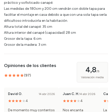
práctico y sofisticado canapé.
Las medidas de 180cm y 200 cm vendrán con doble tapa para
facilitar el montaje en casa debido a que con una sola tapa sería
dificultoso introducirla en la habitación.
Altura total del canapé: 35 cm
Altura interior del canapé (capacidad) 28 cm
Grosor de la tapa: 6 cm
Grosor de la madera: 3 cm
Opiniones de los clientes
4,8
/5
(
97
)
Valoración media
David O.
Juan C. H.
Carlo
14 abr 2026
14 abr 2026
4
4
De momento muy contentos
Nos encanta
La ap