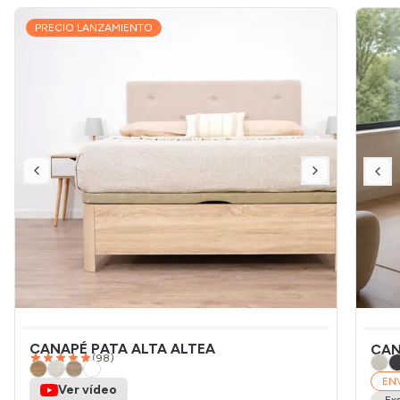
PRECIO LANZAMIENTO
CANAPÉ PATA ALTA ALTEA
CAN
(
98
)
EN
Ver vídeo