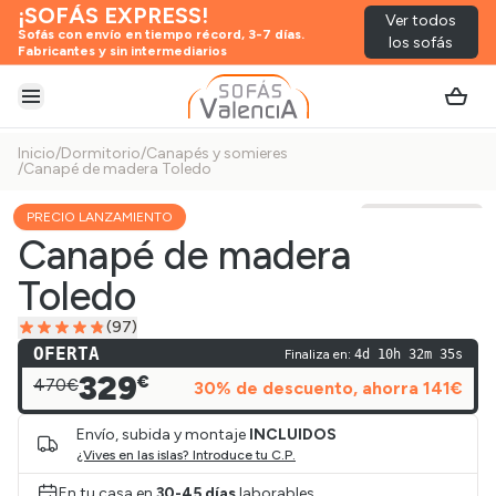
¡SOFÁS EXPRESS!
Ver todos
Sofás con envío en tiempo récord, 3-7 días.
los sofás
Fabricantes y sin intermediarios
Abrir menú
Inicio
/
Dormitorio
/
Canapés y somieres
/
Canapé de madera Toledo
PRECIO LANZAMIENTO
Ver vídeo
Canapé de madera
Toledo
(
97
)
OFERTA
Finaliza en:
4d 10h 32m 35s
329
€
470€
30
% de descuento
, ahorra
141
€
Envío, subida y montaje
INCLUIDOS
¿Vives en las islas? Introduce tu C.P.
En tu casa en
30-45 días
laborables