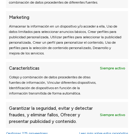
combinación de datos procedentes de diferentes fuentes.
Marketing
Almacenar la información en un dispositivo y/o acceder a ella, Uso de
datos limitados para seleccionar anuncios básicos, Crear perfiles para
publicidad personalizada, Utilizar perfiles para seleccionar la publicidad
personalizada, Crear un perfil para personalizar el contenido, Uso de
SOFÁS
DORMITORIO
perfiles para la selección de contenido personalizado, Desarrollo y
Sofás 3 Plazas a Medida
Packs ahorro
mejora de los servicios.
Sofás Chaise Longue
Colchones
Sofás Modulares
Canapés y Somieres
Características
Siempre activo
Sillones
Almohadas
Cotejo y combinación de datos procedentes de otras
Sofás Cama
Cabeceros de cama
fuentes de información, Vincular diferentes dispositivos,
Identificación de dispositivos en función de la
Sofás Rinconera
Mesitas de noche
información transmitida de forma automática.
Sofás Relax
Configurador dormitorio
Sofás Hostelería
Garantizar la seguridad, evitar y detectar
Configurador de sofás
fraudes, y eliminar fallos, Ofrecer y
Siempre activo
presentar publicidad y contenido.
MUEBLE HOGAR
PRODUCTOS PARA
Gestionar 275 proveedores
Leer más sobre estos propósitos