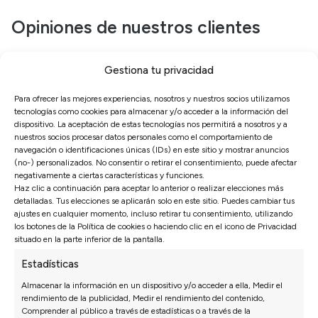
Opiniones de nuestros clientes
Sofás Valencia
Gestiona tu privacidad
4,6
Para ofrecer las mejores experiencias, nosotros y nuestros socios utilizamos
Basado en
3128
opiniones
tecnologías como cookies para almacenar y/o acceder a la información del
Ver más opiniones
dispositivo. La aceptación de estas tecnologías nos permitirá a nosotros y a
nuestros socios procesar datos personales como el comportamiento de
navegación o identificaciones únicas (IDs) en este sitio y mostrar anuncios
(no-) personalizados. No consentir o retirar el consentimiento, puede afectar
Isabel N.
27/07/2026
negativamente a ciertas características y funciones.
Haz clic a continuación para aceptar lo anterior o realizar elecciones más
 y el montaje rápido. En
*** nos recomendó una configur
detalladas. Tus elecciones se aplicarán solo en este sitio. Puedes cambiar tus
ajustes en cualquier momento, incluso retirar tu consentimiento, utilizando
mos el salón listo.
principio no habíamos pensado
los botones de la Política de cookies o haciendo clic en el icono de Privacidad
perfecta.
situado en la parte inferior de la pantalla.
Estadísticas
Almacenar la información en un dispositivo y/o acceder a ella, Medir el
rendimiento de la publicidad, Medir el rendimiento del contenido,
Comprender al público a través de estadísticas o a través de la