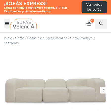
¡SOFÁS EXPRESS!
Ver todos
Sofás con envío en tiempo récord, 3-7 días.
los sofás
Fabricantes y sin intermediarios
0
Abrir menú
Abrir
Inicio
/
Sofás
/
Sofás Modulares Baratos
/
Sofá Brooklyn 3
sentadas