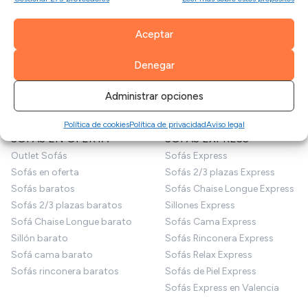
SOFÁS
Mesas de comedor
Mesas de centro
Telas por metros
Aceptar
Mesa auxiliar
Fundas sofá
Sillas
Cojines
Denegar
Decoración
Patas para sofás
Puffs
Productos de limpieza
Administrar opciones
Sofás para perros
Limpiezas de sofás
Política de cookies
Política de privacidad
Aviso legal
SOFÁS EN OFERTA
SOFÁS EXPRESS
Outlet Sofás
Sofás Express
Sofás en oferta
Sofás 2/3 plazas Express
Sofás baratos
Sofás Chaise Longue Express
Sofás 2/3 plazas baratos
Sillones Express
Sofá Chaise Longue barato
Sofás Cama Express
Sillón barato
Sofás Rinconera Express
Sofá cama barato
Sofás Relax Express
Sofás rinconera baratos
Sofás de Piel Express
Sofás Express en Valencia