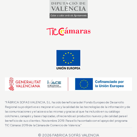
“FÁBRICA SOFAS VALENCIA, S.L. ha sido beneficiaria del Fondo Europeo de Desarrollo
Regional cuyo objetivo es mejorar el uso y la calidad de las tecnologías de la información y de
las comunicaciones y el acceso a las mismas y gracias al que ha incluido en su catálogo
colchones, canapés y bases tapizadas, ofreciendo así productos nuevos y de calidad para el
beneficio de sus clientes. Noviembre 2019. Para ello ha contado con el apoyo del programa
TIC Cámaras 2019 de la Cámara de Comercio de Valencia.”
© 2026
FABRICA SOFÁS VALENCIA