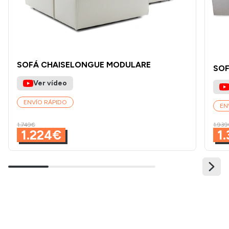
SOFÁ CHAISELONGUE MODULARE
SOF
Ver vídeo
ENVÍO RÁPIDO
EN
1.749€
1.939
1.224€
1