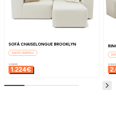
SOFÁ CHAISELONGUE BROOKLYN
RIN
ENVÍO RÁPIDO
EN
1.749€
3.82
1.224€
2