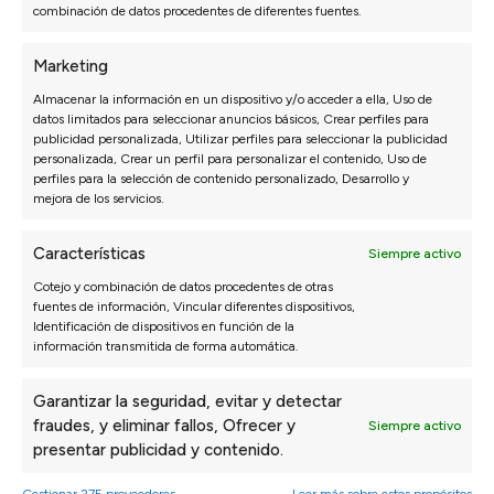
combinación de datos procedentes de diferentes fuentes.
Marketing
Almacenar la información en un dispositivo y/o acceder a ella, Uso de
datos limitados para seleccionar anuncios básicos, Crear perfiles para
publicidad personalizada, Utilizar perfiles para seleccionar la publicidad
personalizada, Crear un perfil para personalizar el contenido, Uso de
SOFÁS
DORMITORIO
perfiles para la selección de contenido personalizado, Desarrollo y
mejora de los servicios.
Sofás 3 Plazas a Medida
Packs ahorro
Sofás Chaise Longue
Colchones
Características
Sofás Modulares
Canapés y Somieres
Siempre activo
Sillones
Almohadas
Cotejo y combinación de datos procedentes de otras
Sofás Cama
Cabeceros de cama
fuentes de información, Vincular diferentes dispositivos,
Identificación de dispositivos en función de la
Sofás Rinconera
Mesitas de noche
información transmitida de forma automática.
Sofás Relax
Configurador dormitorio
Sofás Hostelería
Garantizar la seguridad, evitar y detectar
Configurador de sofás
fraudes, y eliminar fallos, Ofrecer y
Siempre activo
presentar publicidad y contenido.
MUEBLE HOGAR
PRODUCTOS PARA