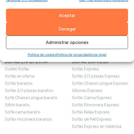
Gestionar 275 proveedores
Leer más sobre estos propósitos
SOFÁS
Mesas de comedor
Mesas de centro
Telas por metros
Aceptar
Mesa auxiliar
Fundas sofá
Sillas
Cojines
Denegar
Decoración
Patas para sofás
Puffs
Productos de limpieza
Administrar opciones
Sofás para perros
Limpiezas de sofás
Política de cookies
Política de privacidad
Aviso legal
SOFÁS EN OFERTA
SOFÁS EXPRESS
Outlet Sofás
Sofás Express
Sofás en oferta
Sofás 2/3 plazas Express
Sofás baratos
Sofás Chaise Longue Express
Sofás 2/3 plazas baratos
Sillones Express
Sofá Chaise Longue barato
Sofás Cama Express
Sillón barato
Sofás Rinconera Express
Sofá cama barato
Sofás Relax Express
Sofás rinconera baratos
Sofás de Piel Express
Sofás Express en Valencia