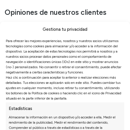
Opiniones de nuestros clientes
Sofás Valencia
Gestiona tu privacidad
4,6
Para ofrecer las mejores experiencias, nosotros y nuestros socios utilizamos
Basado en
3128
opiniones
tecnologías como cookies para almacenar y/o acceder a la información del
Ver más opiniones
dispositivo. La aceptación de estas tecnologías nos permitirá a nosotros y a
nuestros socios procesar datos personales como el comportamiento de
navegación o identificaciones únicas (IDs) en este sitio y mostrar anuncios
(no-) personalizados. No consentir o retirar el consentimiento, puede afectar
Isabel N.
27/07/2026
27/0
negativamente a ciertas características y funciones.
Haz clic a continuación para aceptar lo anterior o realizar elecciones más
detalladas. Tus elecciones se aplicarán solo en este sitio. Puedes cambiar tus
e rápido. En
*** nos recomendó una configuración que a
ajustes en cualquier momento, incluso retirar tu consentimiento, utilizando
 listo.
principio no habíamos pensado y ha queda
los botones de la Política de cookies o haciendo clic en el icono de Privacidad
perfecta.
situado en la parte inferior de la pantalla.
Estadísticas
Almacenar la información en un dispositivo y/o acceder a ella, Medir el
rendimiento de la publicidad, Medir el rendimiento del contenido,
Comprender al público a través de estadísticas o a través de la