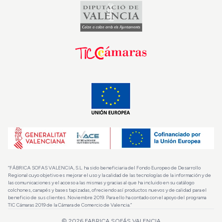
“FÁBRICA SOFAS VALENCIA, S.L. ha sido beneficiaria del Fondo Europeo de Desarrollo
Regional cuyo objetivo es mejorar el uso y la calidad de las tecnologías de la información y de
las comunicaciones y el acceso a las mismas y gracias al que ha incluido en su catálogo
colchones, canapés y bases tapizadas, ofreciendo así productos nuevos y de calidad para el
beneficio de sus clientes. Noviembre 2019. Para ello ha contado con el apoyo del programa
TIC Cámaras 2019 de la Cámara de Comercio de Valencia.”
© 2026
FABRICA SOFÁS VALENCIA