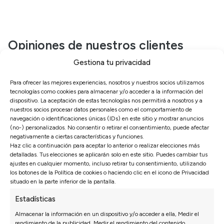
Opiniones de nuestros clientes
Gestiona tu privacidad
Sofás Valencia
Para ofrecer las mejores experiencias, nosotros y nuestros socios utilizamos
4,6
tecnologías como cookies para almacenar y/o acceder a la información del
Basado en
3128
opiniones
dispositivo. La aceptación de estas tecnologías nos permitirá a nosotros y a
nuestros socios procesar datos personales como el comportamiento de
Ver más opiniones
navegación o identificaciones únicas (IDs) en este sitio y mostrar anuncios
(no-) personalizados. No consentir o retirar el consentimiento, puede afectar
negativamente a ciertas características y funciones.
Haz clic a continuación para aceptar lo anterior o realizar elecciones más
Isabel N.
27/07/2026
27/0
detalladas. Tus elecciones se aplicarán solo en este sitio. Puedes cambiar tus
ajustes en cualquier momento, incluso retirar tu consentimiento, utilizando
e rápido. En
*** nos recomendó una configuración que a
los botones de la Política de cookies o haciendo clic en el icono de Privacidad
 listo.
principio no habíamos pensado y ha queda
situado en la parte inferior de la pantalla.
perfecta.
Estadísticas
Almacenar la información en un dispositivo y/o acceder a ella, Medir el
rendimiento de la publicidad, Medir el rendimiento del contenido,