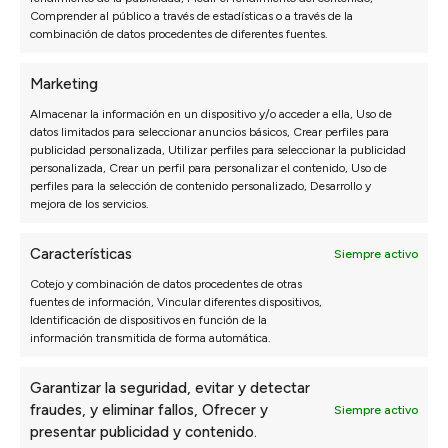
Comprender al público a través de estadísticas o a través de la
combinación de datos procedentes de diferentes fuentes.
Marketing
Almacenar la información en un dispositivo y/o acceder a ella, Uso de
datos limitados para seleccionar anuncios básicos, Crear perfiles para
publicidad personalizada, Utilizar perfiles para seleccionar la publicidad
personalizada, Crear un perfil para personalizar el contenido, Uso de
perfiles para la selección de contenido personalizado, Desarrollo y
SOFÁS
DORMITORIO
mejora de los servicios.
Sofás 3 Plazas a Medida
Packs ahorro
Características
Sofás Chaise Longue
Colchones
Siempre activo
Sofás Modulares
Canapés y Somieres
Cotejo y combinación de datos procedentes de otras
Sillones
Almohadas
fuentes de información, Vincular diferentes dispositivos,
Identificación de dispositivos en función de la
Sofás Cama
Cabeceros de cama
información transmitida de forma automática.
Sofás Rinconera
Mesitas de noche
Sofás Relax
Configurador dormitorio
Garantizar la seguridad, evitar y detectar
Sofás Hostelería
fraudes, y eliminar fallos, Ofrecer y
Siempre activo
Configurador de sofás
presentar publicidad y contenido.