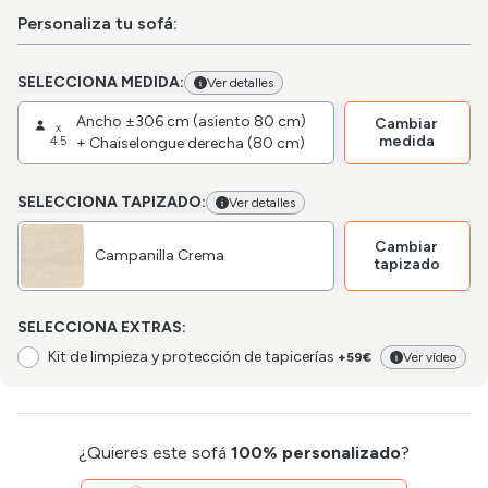
Personaliza tu sofá:
SELECCIONA MEDIDA:
Ver detalles
Ancho ±306 cm (asiento 80 cm)
Cambiar
x
medida
4.5
+ Chaiselongue derecha (80 cm)
SELECCIONA TAPIZADO:
Ver detalles
Cambiar
Campanilla Crema
tapizado
SELECCIONA EXTRAS:
Kit de limpieza y protección de tapicerías
+59€
Ver vídeo
¿Quieres este sofá
100% personalizado
?