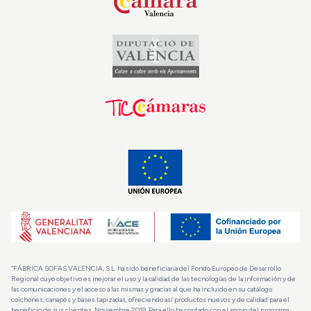
“FÁBRICA SOFAS VALENCIA, S.L. ha sido beneficiaria del Fondo Europeo de Desarrollo
Regional cuyo objetivo es mejorar el uso y la calidad de las tecnologías de la información y de
las comunicaciones y el acceso a las mismas y gracias al que ha incluido en su catálogo
colchones, canapés y bases tapizadas, ofreciendo así productos nuevos y de calidad para el
beneficio de sus clientes. Noviembre 2019. Para ello ha contado con el apoyo del programa