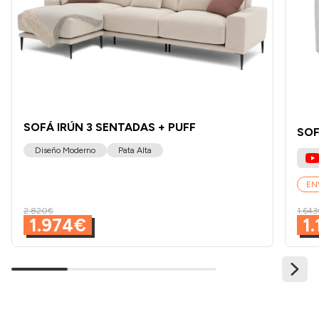
SOFÁ IRÚN 3 SENTADAS + PUFF
SOF
Diseño Moderno
Pata Alta
EN
2.820€
1.643
1.974€
1