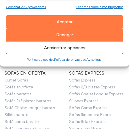
Gestionar 275 proveedores
Leer más sobre estos propósitos
MUEBLE HOGAR
PRODUCTOS PARA
SOFÁS
Mesas de comedor
Aceptar
Mesas de centro
Telas por metros
Mesa auxiliar
Fundas sofá
Denegar
Sillas
Cojines
Decoración
Patas para sofás
Administrar opciones
Puffs
Productos de limpieza
Sofás para perros
Limpiezas de sofás
Política de cookies
Política de privacidad
Aviso legal
SOFÁS EN OFERTA
SOFÁS EXPRESS
Outlet Sofás
Sofás Express
Sofás en oferta
Sofás 2/3 plazas Express
Sofás baratos
Sofás Chaise Longue Express
Sofás 2/3 plazas baratos
Sillones Express
Sofá Chaise Longue barato
Sofás Cama Express
Sillón barato
Sofás Rinconera Express
Sofá cama barato
Sofás Relax Express
Sofás rinconera baratos
Sofás de Piel Express