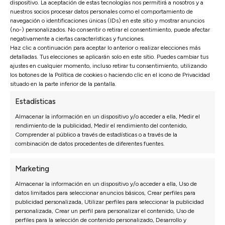
dispositivo. La aceptación de estas tecnologías nos permitirá a nosotros y a
nuestros socios procesar datos personales como el comportamiento de
navegación o identificaciones únicas (IDs) en este sitio y mostrar anuncios
(no-) personalizados. No consentir o retirar el consentimiento, puede afectar
negativamente a ciertas características y funciones.
Haz clic a continuación para aceptar lo anterior o realizar elecciones más
detalladas. Tus elecciones se aplicarán solo en este sitio. Puedes cambiar tus
ajustes en cualquier momento, incluso retirar tu consentimiento, utilizando
Opiniones de nuestros clientes
los botones de la Política de cookies o haciendo clic en el icono de Privacidad
situado en la parte inferior de la pantalla.
Estadísticas
Sofás Valencia
4,6
Almacenar la información en un dispositivo y/o acceder a ella, Medir el
rendimiento de la publicidad, Medir el rendimiento del contenido,
Basado en
3128
opiniones
Comprender al público a través de estadísticas o a través de la
Ver más opiniones
combinación de datos procedentes de diferentes fuentes.
Marketing
Isabel N.
Pau
27/07/2026
Almacenar la información en un dispositivo y/o acceder a ella, Uso de
datos limitados para seleccionar anuncios básicos, Crear perfiles para
*** nos recomendó una configuración que al
La 
publicidad personalizada, Utilizar perfiles para seleccionar la publicidad
principio no habíamos pensado y ha quedado
de m
personalizada, Crear un perfil para personalizar el contenido, Uso de
perfecta.
perfiles para la selección de contenido personalizado, Desarrollo y