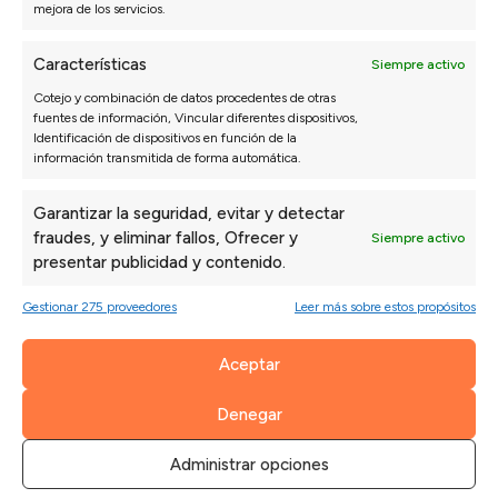
mejora de los servicios.
Características
Siempre activo
Cotejo y combinación de datos procedentes de otras
fuentes de información, Vincular diferentes dispositivos,
Identificación de dispositivos en función de la
información transmitida de forma automática.
Garantizar la seguridad, evitar y detectar
fraudes, y eliminar fallos, Ofrecer y
Siempre activo
presentar publicidad y contenido.
SOFÁS
DORMITORIO
Gestionar 275 proveedores
Leer más sobre estos propósitos
Sofás 3 Plazas a Medida
Packs ahorro
Sofás Chaise Longue
Colchones
Aceptar
Sofás Modulares
Canapés y Somieres
Sillones
Almohadas
Denegar
Sofás Cama
Cabeceros de cama
Sofás Rinconera
Mesitas de noche
Administrar opciones
Sofás Relax
Configurador dormitorio