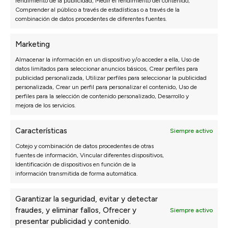
rendimiento de la publicidad, Medir el rendimiento del contenido,
Comprender al público a través de estadísticas o a través de la
combinación de datos procedentes de diferentes fuentes.
Marketing
Almacenar la información en un dispositivo y/o acceder a ella, Uso de
datos limitados para seleccionar anuncios básicos, Crear perfiles para
publicidad personalizada, Utilizar perfiles para seleccionar la publicidad
personalizada, Crear un perfil para personalizar el contenido, Uso de
perfiles para la selección de contenido personalizado, Desarrollo y
mejora de los servicios.
SOFÁS
DORMITORIO
Sofás 3 Plazas a Medida
Packs ahorro
Características
Siempre activo
Sofás Chaise Longue
Colchones
Sofás Modulares
Canapés y Somieres
Cotejo y combinación de datos procedentes de otras
fuentes de información, Vincular diferentes dispositivos,
Sillones
Almohadas
Identificación de dispositivos en función de la
Sofás Cama
Cabeceros de cama
información transmitida de forma automática.
Sofás Rinconera
Mesitas de noche
Sofás Relax
Configurador dormitorio
Garantizar la seguridad, evitar y detectar
Sofás Hostelería
fraudes, y eliminar fallos, Ofrecer y
Siempre activo
Configurador de sofás
presentar publicidad y contenido.