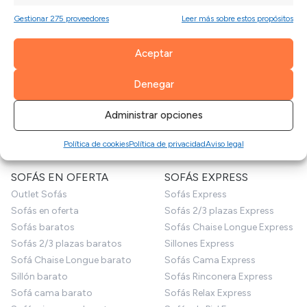
Gestionar 275 proveedores
Leer más sobre estos propósitos
MUEBLE HOGAR
PRODUCTOS PARA
SOFÁS
Mesas de comedor
Aceptar
Mesas de centro
Telas por metros
Mesa auxiliar
Fundas sofá
Denegar
Sillas
Cojines
Decoración
Patas para sofás
Administrar opciones
Puffs
Productos de limpieza
Sofás para perros
Limpiezas de sofás
Política de cookies
Política de privacidad
Aviso legal
SOFÁS EN OFERTA
SOFÁS EXPRESS
Outlet Sofás
Sofás Express
Sofás en oferta
Sofás 2/3 plazas Express
Sofás baratos
Sofás Chaise Longue Express
Sofás 2/3 plazas baratos
Sillones Express
Sofá Chaise Longue barato
Sofás Cama Express
Sillón barato
Sofás Rinconera Express
Sofá cama barato
Sofás Relax Express