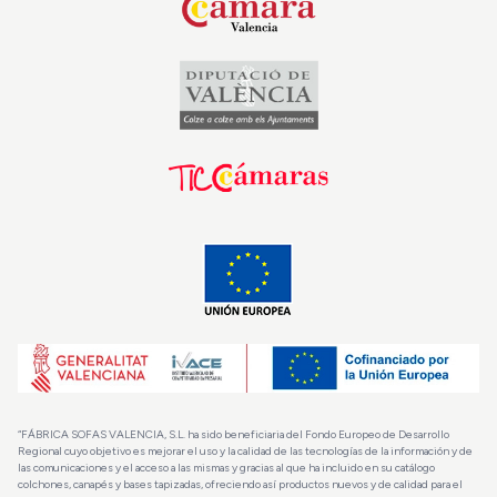
“FÁBRICA SOFAS VALENCIA, S.L. ha sido beneficiaria del Fondo Europeo de Desarrollo
Regional cuyo objetivo es mejorar el uso y la calidad de las tecnologías de la información y de
las comunicaciones y el acceso a las mismas y gracias al que ha incluido en su catálogo
colchones, canapés y bases tapizadas, ofreciendo así productos nuevos y de calidad para el