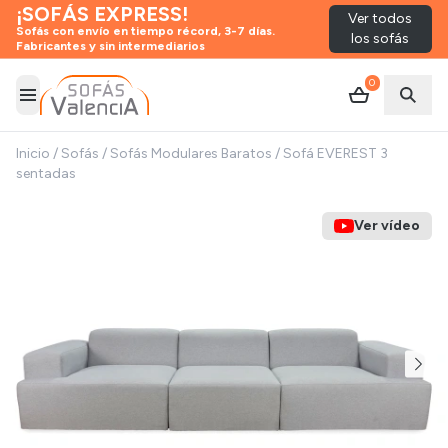
¡SOFÁS EXPRESS!
Ver todos
Sofás con envío en tiempo récord, 3-7 días.
los sofás
Fabricantes y sin intermediarios
0
Abrir menú
Abrir
Inicio
/
Sofás
/
Sofás Modulares Baratos
/
Sofá EVEREST 3
sentadas
Ver vídeo