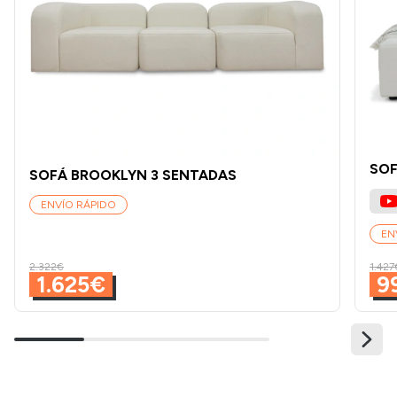
SOF
SOFÁ BROOKLYN 3 SENTADAS
ENVÍO RÁPIDO
EN
2.322€
1.427
1.625€
9