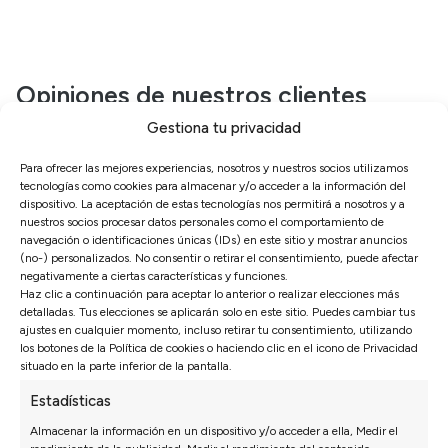
Opiniones de nuestros clientes
Gestiona tu privacidad
Sofás Valencia
Para ofrecer las mejores experiencias, nosotros y nuestros socios utilizamos
4,6
tecnologías como cookies para almacenar y/o acceder a la información del
dispositivo. La aceptación de estas tecnologías nos permitirá a nosotros y a
Basado en
3128
opiniones
nuestros socios procesar datos personales como el comportamiento de
Ver más opiniones
navegación o identificaciones únicas (IDs) en este sitio y mostrar anuncios
(no-) personalizados. No consentir o retirar el consentimiento, puede afectar
negativamente a ciertas características y funciones.
Haz clic a continuación para aceptar lo anterior o realizar elecciones más
Isabel N.
27/07/2026
27/0
detalladas. Tus elecciones se aplicarán solo en este sitio. Puedes cambiar tus
ajustes en cualquier momento, incluso retirar tu consentimiento, utilizando
e rápido. En
*** nos recomendó una configuración que a
los botones de la Política de cookies o haciendo clic en el icono de Privacidad
 listo.
principio no habíamos pensado y ha queda
situado en la parte inferior de la pantalla.
perfecta.
Estadísticas
Almacenar la información en un dispositivo y/o acceder a ella, Medir el