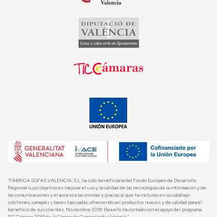
“FÁBRICA SOFAS VALENCIA, S.L. ha sido beneficiaria del Fondo Europeo de Desarrollo
Regional cuyo objetivo es mejorar el uso y la calidad de las tecnologías de la información y de
las comunicaciones y el acceso a las mismas y gracias al que ha incluido en su catálogo
colchones, canapés y bases tapizadas, ofreciendo así productos nuevos y de calidad para el
beneficio de sus clientes. Noviembre 2019. Para ello ha contado con el apoyo del programa
TIC Cámaras 2019 de la Cámara de Comercio de Valencia.”