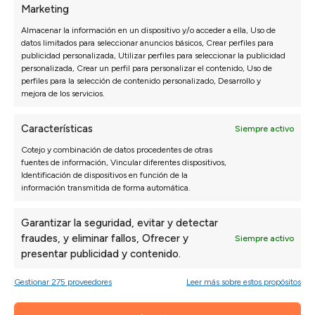
Marketing
Isabel N.
Paul
27/07/2026
Almacenar la información en un dispositivo y/o acceder a ella, Uso de
datos limitados para seleccionar anuncios básicos, Crear perfiles para
*** nos recomendó una configuración que al
La a
publicidad personalizada, Utilizar perfiles para seleccionar la publicidad
principio no habíamos pensado y ha quedado
de m
personalizada, Crear un perfil para personalizar el contenido, Uso de
perfecta.
perfiles para la selección de contenido personalizado, Desarrollo y
mejora de los servicios.
Características
Siempre activo
Cotejo y combinación de datos procedentes de otras
fuentes de información, Vincular diferentes dispositivos,
Identificación de dispositivos en función de la
información transmitida de forma automática.
Garantizar la seguridad, evitar y detectar
NOTICIAS RELACIONADAS
fraudes, y eliminar fallos, Ofrecer y
Siempre activo
presentar publicidad y contenido.
Gestionar 275 proveedores
Leer más sobre estos propósitos