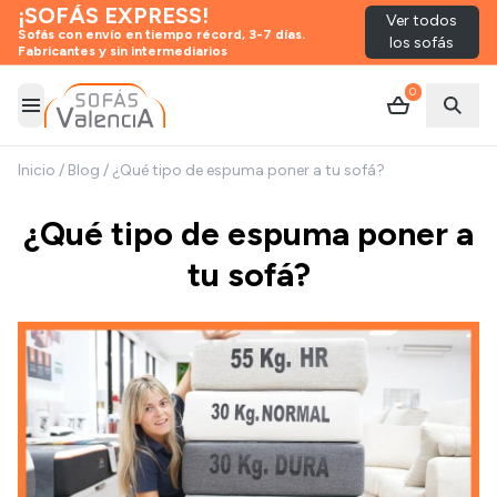
¡SOFÁS EXPRESS!
Ver todos
Sofás con envío en tiempo récord, 3-7 días.
los sofás
Fabricantes y sin intermediarios
0
Abrir menú
Abrir
Inicio
/
Blog
/
¿Qué tipo de espuma poner a tu sofá?
¿Qué tipo de espuma poner a
tu sofá?