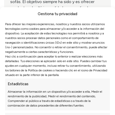
sofás. El objetivo siempre ha sido y es ofrecer
productos de altísima calidad, personalizados y
Gestiona tu privacidad
accesibles para todo el mundo, asegurando el
máximo confort y durabilidad para nuestros
Para ofrecer las mejores experiencias, nosotros y nuestros socios utilizamos
clientes.
tecnologías como cookies para almacenar y/o acceder a la información del
dispositivo. La aceptación de estas tecnologías nos permitirá a nosotros y a
nuestros socios procesar datos personales como el comportamiento de
navegación o identificaciones únicas (IDs) en este sitio y mostrar anuncios
(no-) personalizados. No consentir o retirar el consentimiento, puede afectar
negativamente a ciertas características y funciones.
Haz clic a continuación para aceptar lo anterior o realizar elecciones más
detalladas. Tus elecciones se aplicarán solo en este sitio. Puedes cambiar tus
ajustes en cualquier momento, incluso retirar tu consentimiento, utilizando
Opiniones de nuestros clientes
los botones de la Política de cookies o haciendo clic en el icono de Privacidad
situado en la parte inferior de la pantalla.
Estadísticas
Sofás Valencia
4,6
Almacenar la información en un dispositivo y/o acceder a ella, Medir el
rendimiento de la publicidad, Medir el rendimiento del contenido,
Basado en
3128
opiniones
Comprender al público a través de estadísticas o a través de la
Ver más opiniones
combinación de datos procedentes de diferentes fuentes.