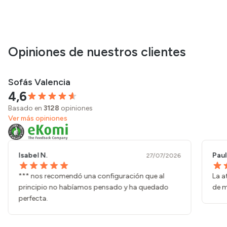
Opiniones de nuestros clientes
Sofás Valencia
4,6
Basado en
3128
opiniones
Ver más opiniones
Isabel N.
Paul
27/07/2026
*** nos recomendó una configuración que al
La a
principio no habíamos pensado y ha quedado
de m
perfecta.