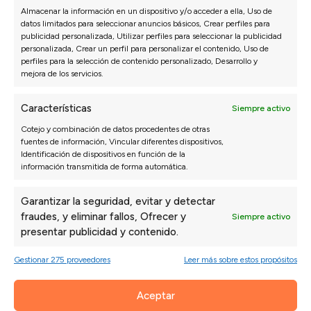
CONSEJOS
·
SOFÁS
Almacenar la información en un dispositivo y/o acceder a ella, Uso de
¿Cuántos años dura un sofá?
datos limitados para seleccionar anuncios básicos, Crear perfiles para
publicidad personalizada, Utilizar perfiles para seleccionar la publicidad
9 agosto, 2024
personalizada, Crear un perfil para personalizar el contenido, Uso de
perfiles para la selección de contenido personalizado, Desarrollo y
¿Sabes cómo medir la vida útil de tu sofá? Descubre los
mejora de los servicios.
aspectos más relevantes para medir los años de tu sofá. ...
Características
Siempre activo
Leer más
Cotejo y combinación de datos procedentes de otras
fuentes de información, Vincular diferentes dispositivos,
Identificación de dispositivos en función de la
información transmitida de forma automática.
Garantizar la seguridad, evitar y detectar
fraudes, y eliminar fallos, Ofrecer y
Siempre activo
presentar publicidad y contenido.
Gestionar 275 proveedores
Leer más sobre estos propósitos
Aceptar