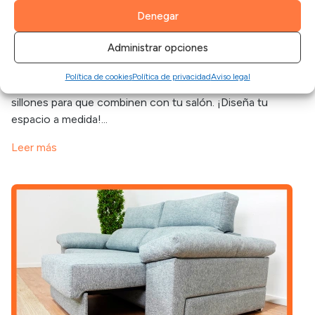
Denegar
CONSEJOS
·
SILLÓN
·
SILLONES
·
SOFÁS
Cómo combinar sofás y sillones en tu salón
Administrar opciones
21 junio, 2024
Política de cookies
Política de privacidad
Aviso legal
Distribuye bien el espacio y elige bien el estilo de sofás y
sillones para que combinen con tu salón. ¡Diseña tu
espacio a medida!...
Leer más