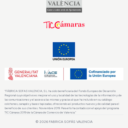
“FÁBRICA SOFAS VALENCIA, S.L. ha sido beneficiaria del Fondo Europeo de Desarrollo
Regional cuyo objetivo es mejorar el uso y la calidad de las tecnologías de la información y de
las comunicaciones y el acceso a las mismas y gracias al que ha incluido en su catálogo
colchones, canapés y bases tapizadas, ofreciendo así productos nuevos y de calidad para el
beneficio de sus clientes. Noviembre 2019. Para ello ha contado con el apoyo del programa
TIC Cámaras 2019 de la Cámara de Comercio de Valencia.”
© 2026
FABRICA SOFÁS VALENCIA