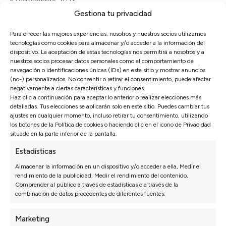
20 septiembre, 2024
Gestiona tu privacidad
Todos sabemos que la siesta sigue siendo uno de los
estereotipos más conocidos de nuestra cultura, ¿pero
Para ofrecer las mejores experiencias, nosotros y nuestros socios utilizamos
sabías que solo un 20% de los españoles la disfrutan a
tecnologías como cookies para almacenar y/o acceder a la información del
dispositivo. La aceptación de estas tecnologías nos permitirá a nosotros y a
diario? ¿Prefieres dormir la siesta en e...
nuestros socios procesar datos personales como el comportamiento de
navegación o identificaciones únicas (IDs) en este sitio y mostrar anuncios
Leer más
(no-) personalizados. No consentir o retirar el consentimiento, puede afectar
negativamente a ciertas características y funciones.
Haz clic a continuación para aceptar lo anterior o realizar elecciones más
detalladas. Tus elecciones se aplicarán solo en este sitio. Puedes cambiar tus
ajustes en cualquier momento, incluso retirar tu consentimiento, utilizando
los botones de la Política de cookies o haciendo clic en el icono de Privacidad
situado en la parte inferior de la pantalla.
Estadísticas
Almacenar la información en un dispositivo y/o acceder a ella, Medir el
rendimiento de la publicidad, Medir el rendimiento del contenido,
Comprender al público a través de estadísticas o a través de la
combinación de datos procedentes de diferentes fuentes.
Marketing