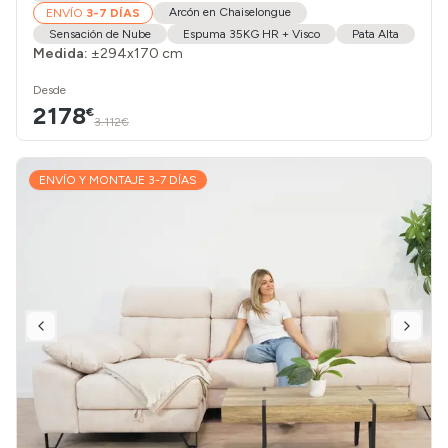
Arcón en Chaiselongue
ENVÍO
3-7 DÍAS
Sensación de Nube
Espuma 35KG HR + Visco
Pata Alta
Medida:
±294x170 cm
Desde
2178
€
3.112€
ENVÍO Y MONTAJE 3-7 DÍAS