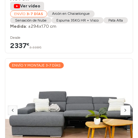
Ver vídeo
Arcón en Chaiselongue
ENVÍO
3-7 DÍAS
Sensación de Nube
Espuma 35KG HR + Visco
Pata Alta
Medida:
±294x170 cm
Desde
2337
€
3.338€
ENVÍO Y MONTAJE 3-7 DÍAS