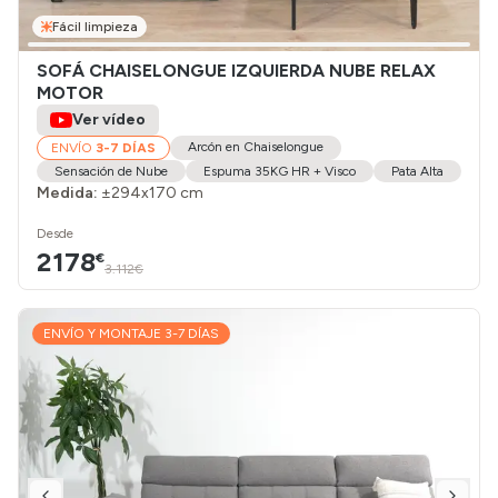
Fácil limpieza
SOFÁ CHAISELONGUE IZQUIERDA NUBE RELAX
MOTOR
Ver vídeo
Arcón en Chaiselongue
ENVÍO
3-7 DÍAS
Sensación de Nube
Espuma 35KG HR + Visco
Pata Alta
Medida:
±294x170 cm
Desde
2178
€
3.112€
ENVÍO Y MONTAJE 3-7 DÍAS