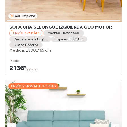
Fácil limpieza
SOFÁ CHAISELONGUE IZQUIERDA GEO MOTOR
Asientos Motorizados
ENVÍO
3-7 DÍAS
Brazo Forma Tobogán
Espuma 35KG HR
Diseño Moderno
Medida:
±290x165 cm
Desde
2136
€
3.051€
ENVÍO Y MONTAJE 3-7 DÍAS