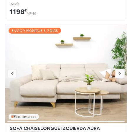
Desde
1198
€
1.711€
ENVÍO Y MONTAJE 3-7 DÍAS
Fácil limpieza
SOFÁ CHAISELONGUE IZQUIERDA AURA