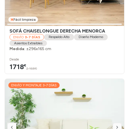
Fácil limpieza
SOFÁ CHAISELONGUE DERECHA MENORCA
Respaldo Alto
Diseño Moderno
ENVÍO
3-7 DÍAS
Asientos Extraíbles
Medida:
±296x165 cm
Desde
1718
€
2.168€
ENVÍO Y MONTAJE 3-7 DÍAS