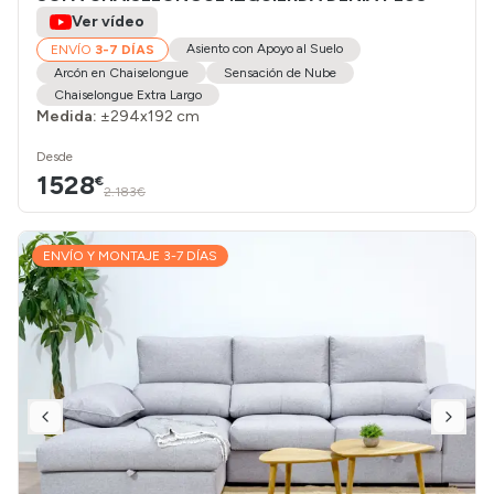
Ver vídeo
Asiento con Apoyo al Suelo
ENVÍO
3-7 DÍAS
Arcón en Chaiselongue
Sensación de Nube
Chaiselongue Extra Largo
Medida:
±294x192 cm
Desde
1528
€
2.183€
ENVÍO Y MONTAJE 3-7 DÍAS