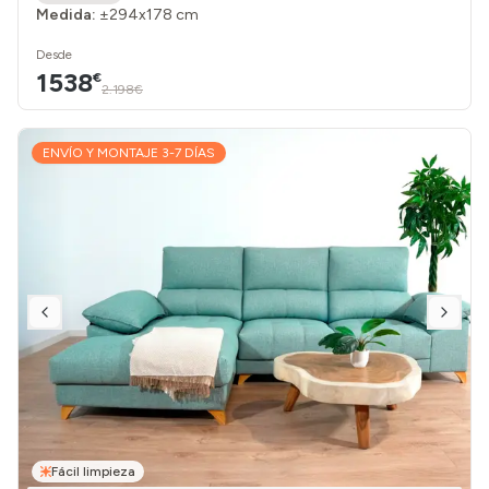
Medida:
±294x178 cm
Desde
1538
€
2.198€
ENVÍO Y MONTAJE 3-7 DÍAS
Fácil limpieza