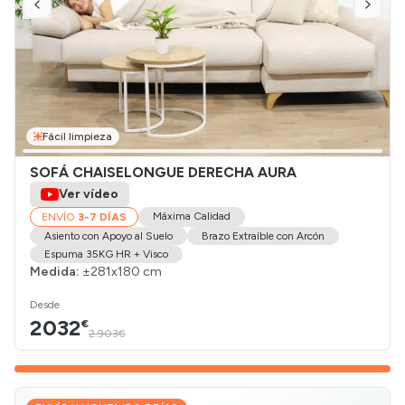
Fácil limpieza
SOFÁ CHAISELONGUE DERECHA AURA
Ver vídeo
Máxima Calidad
ENVÍO
3-7 DÍAS
Asiento con Apoyo al Suelo
Brazo Extraíble con Arcón
Espuma 35KG HR + Visco
Medida:
±281x180 cm
Desde
2032
€
2.903€