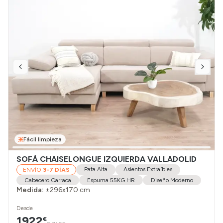
Fácil limpieza
SOFÁ CHAISELONGUE IZQUIERDA VALLADOLID
Pata Alta
Asientos Extraíbles
ENVÍO
3-7 DÍAS
Cabecero Carraca
Espuma 55KG HR
Diseño Moderno
Medida:
±296x170 cm
Desde
1922
€