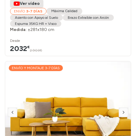
Ver vídeo
Máxima Calidad
ENVÍO
3-7 DÍAS
Asiento con Apoyo al Suelo
Brazo Extraíble con Arcón
Espuma 35KG HR + Visco
Medida:
±281x180 cm
Desde
2032
€
2.903€
ENVÍO Y MONTAJE 3-7 DÍAS