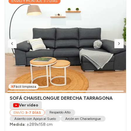
ENVÍO Y MONTAJE 3-7 DÍAS
Fácil limpieza
SOFÁ CHAISELONGUE DERECHA TARRAGONA
Ver vídeo
Respaldo Alto
ENVÍO
3-7 DÍAS
Asiento con Apoyo al Suelo
Arcón en Chaiselongue
Medida:
±289x158 cm