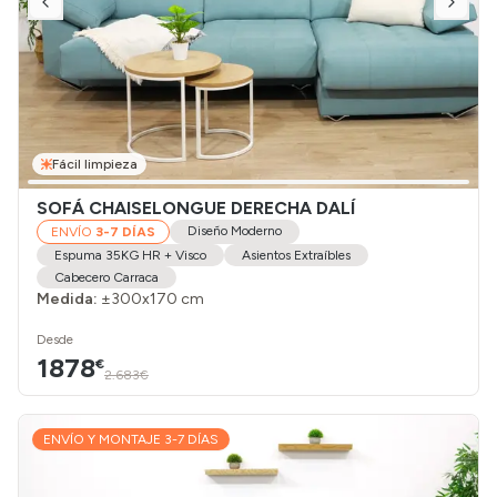
Fácil limpieza
SOFÁ CHAISELONGUE DERECHA DALÍ
Diseño Moderno
ENVÍO
3-7 DÍAS
Espuma 35KG HR + Visco
Asientos Extraíbles
Cabecero Carraca
Medida:
±300x170 cm
Desde
1878
€
2.683€
ENVÍO Y MONTAJE 3-7 DÍAS