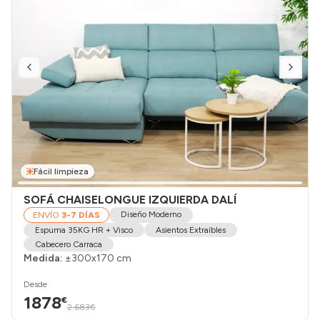
Fácil limpieza
SOFÁ CHAISELONGUE IZQUIERDA DALÍ
Diseño Moderno
ENVÍO
3-7 DÍAS
Espuma 35KG HR + Visco
Asientos Extraíbles
Cabecero Carraca
Medida:
±300x170 cm
Desde
1878
€
2.683€