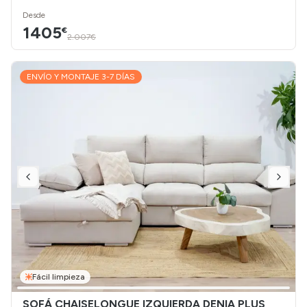
Desde
1405
€
2.007€
ENVÍO Y MONTAJE 3-7 DÍAS
Fácil limpieza
SOFÁ CHAISELONGUE IZQUIERDA DENIA PLUS