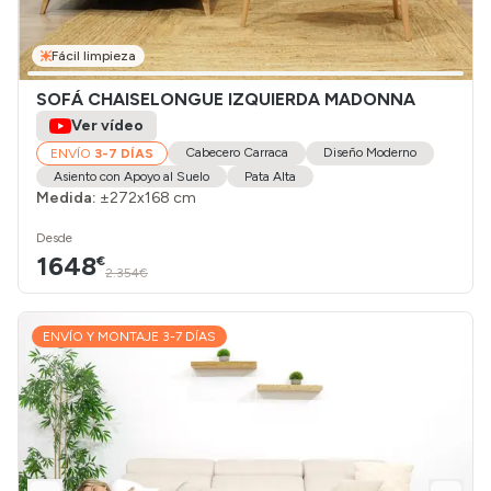
Fácil limpieza
SOFÁ CHAISELONGUE IZQUIERDA MADONNA
Ver vídeo
Cabecero Carraca
Diseño Moderno
ENVÍO
3-7 DÍAS
Asiento con Apoyo al Suelo
Pata Alta
Medida:
±272x168 cm
Desde
1648
€
2.354€
ENVÍO Y MONTAJE 3-7 DÍAS