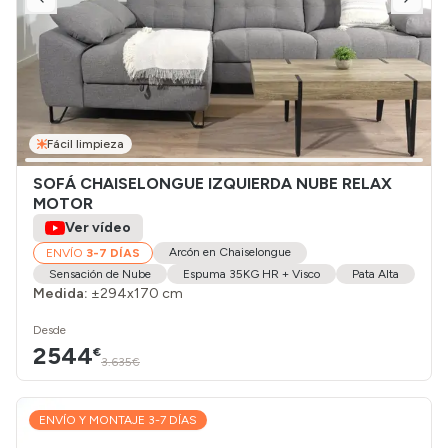
Fácil limpieza
SOFÁ CHAISELONGUE IZQUIERDA NUBE RELAX
MOTOR
Ver vídeo
Arcón en Chaiselongue
ENVÍO
3-7 DÍAS
Sensación de Nube
Espuma 35KG HR + Visco
Pata Alta
Medida:
±294x170 cm
Desde
2544
€
3.635€
ENVÍO Y MONTAJE 3-7 DÍAS