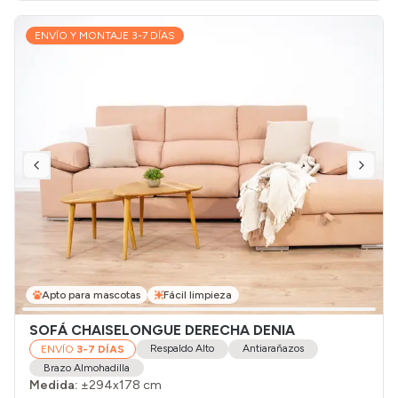
ENVÍO Y MONTAJE 3-7 DÍAS
Apto para mascotas
Fácil limpieza
SOFÁ CHAISELONGUE DERECHA DENIA
Respaldo Alto
Antiarañazos
ENVÍO
3-7 DÍAS
Brazo Almohadilla
Medida:
±294x178 cm