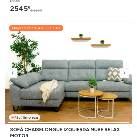
Desde
2545
€
3.635€
ENVÍO Y MONTAJE 3-7 DÍAS
Fácil limpieza
SOFÁ CHAISELONGUE IZQUIERDA NUBE RELAX
MOTOR