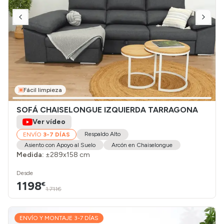
Fácil limpieza
SOFÁ CHAISELONGUE IZQUIERDA TARRAGONA
Ver vídeo
Respaldo Alto
ENVÍO
3-7 DÍAS
Asiento con Apoyo al Suelo
Arcón en Chaiselongue
Medida:
±289x158 cm
Desde
1198
€
1.711€
ENVÍO Y MONTAJE 3-7 DÍAS