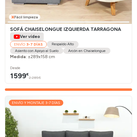
Fácil limpieza
SOFÁ CHAISELONGUE IZQUIERDA TARRAGONA
Ver vídeo
Respaldo Alto
ENVÍO
3-7 DÍAS
Asiento con Apoyo al Suelo
Arcón en Chaiselongue
Medida:
±289x158 cm
Desde
1599
€
2.285€
ENVÍO Y MONTAJE 3-7 DÍAS