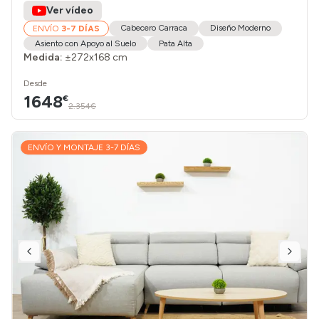
Ver vídeo
Cabecero Carraca
Diseño Moderno
ENVÍO
3-7 DÍAS
Asiento con Apoyo al Suelo
Pata Alta
Medida:
±272x168 cm
Desde
1648
€
2.354€
ENVÍO Y MONTAJE 3-7 DÍAS