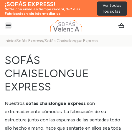
¡SOFÁS EXPRESS!
Ver todos
Sofás con envío en tiempo récord, 3-7 días.
los sofás
Fabricantes y sin intermediarios
Abrir menú
Inicio
/
Sofás Express
/
Sofás Chaiselongue Express
SOFÁS
CHAISELONGUE
EXPRESS
Nuestros
sofás chaislongue express
son
extremadamente cómodos. La fabricación de su
estructura junto con las espumas de las sentadas todo
ello hecho a mano, hace que sentarte en ellos sea toda