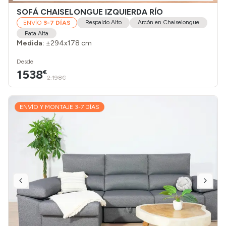
SOFÁ CHAISELONGUE IZQUIERDA RÍO
Respaldo Alto
Arcón en Chaiselongue
ENVÍO
3-7 DÍAS
Pata Alta
Medida:
±294x178 cm
Desde
1538
€
2.198€
ENVÍO Y MONTAJE 3-7 DÍAS