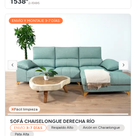
1538
2.198€
ENVÍO Y MONTAJE 3-7 DÍAS
Fácil limpieza
SOFÁ CHAISELONGUE DERECHA RÍO
Respaldo Alto
Arcón en Chaiselongue
ENVÍO
3-7 DÍAS
Pata Alta