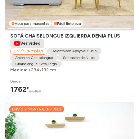
Apto para mascotas
Fácil limpieza
SOFÁ CHAISELONGUE IZQUIERDA DENIA PLUS
Ver vídeo
Asiento con Apoyo al Suelo
ENVÍO
3-7 DÍAS
Arcón en Chaiselongue
Sensación de Nube
Chaiselongue Extra Largo
Medida:
±294x192 cm
Desde
1762
€
2.518€
ENVÍO Y MONTAJE 3-7 DÍAS