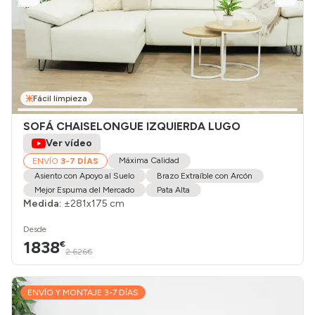
Fácil limpieza
SOFÁ CHAISELONGUE IZQUIERDA LUGO
Ver vídeo
Máxima Calidad
ENVÍO
3-7 DÍAS
Asiento con Apoyo al Suelo
Brazo Extraíble con Arcón
Mejor Espuma del Mercado
Pata Alta
Medida:
±281x175 cm
Desde
1838
€
2.626€
ENVÍO Y MONTAJE 3-7 DÍAS