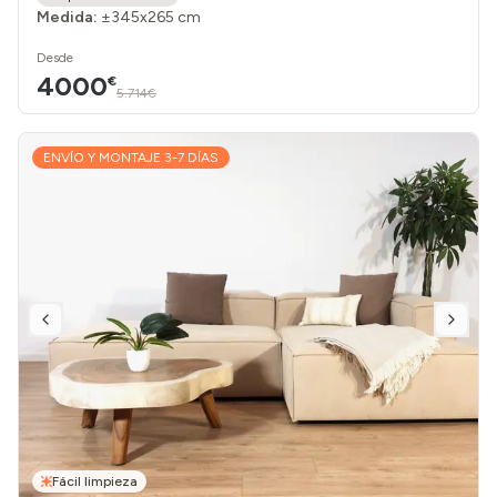
Medida:
±345x265 cm
Desde
4000
€
5.714€
ENVÍO Y MONTAJE 3-7 DÍAS
Fácil limpieza