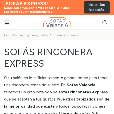
¡SOFÁS EXPRESS!
Ver todos
Sofás con envío en tiempo récord, 3-7 días.
los sofás
Fabricantes y sin intermediarios
Abrir menú
Inicio
/
Sofás Express
/
Sofás Rinconera Express
SOFÁS RINCONERA
EXPRESS
Si tu salón es lo suficientemente grande como para tener
una rinconera, estás de suerte. En
Sofás Valencia
tenemos un gran catálogo de
sofás rinconeras express
que se adaptan a tus gustos.
Nuestros tapizados son de
la mejor calidad
que existe y todos los sofás rinconera
están construidos en nuestra
fábrica de sofás
. Si lo