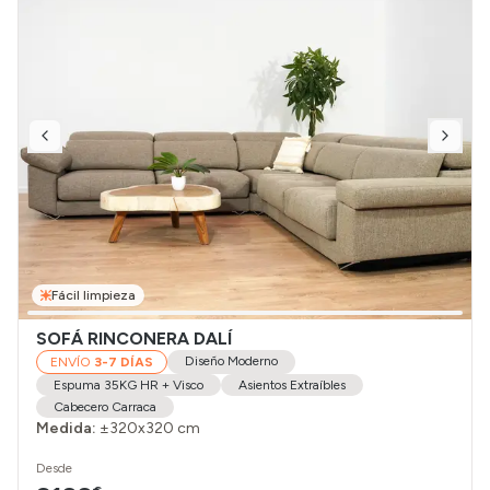
Fácil limpieza
SOFÁ RINCONERA DALÍ
Diseño Moderno
ENVÍO
3-7 DÍAS
Espuma 35KG HR + Visco
Asientos Extraíbles
Cabecero Carraca
Medida:
±320x320 cm
Desde