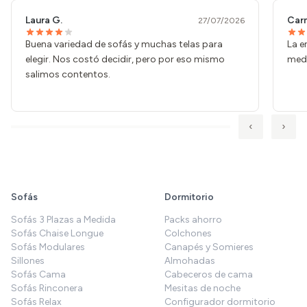
Laura G.
Car
27/07/2026
Buena variedad de sofás y muchas telas para
La e
elegir. Nos costó decidir, pero por eso mismo
medi
salimos contentos.
‹
›
Sofás
Dormitorio
Sofás 3 Plazas a Medida
Packs ahorro
Sofás Chaise Longue
Colchones
Sofás Modulares
Canapés y Somieres
Sillones
Almohadas
Sofás Cama
Cabeceros de cama
Sofás Rinconera
Mesitas de noche
Sofás Relax
Configurador dormitorio