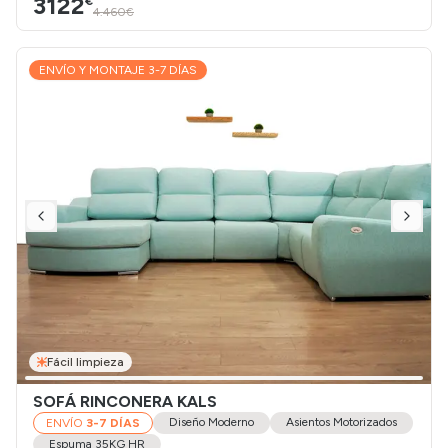
3122
€
4.460€
ENVÍO Y MONTAJE 3-7 DÍAS
Fácil limpieza
SOFÁ RINCONERA KALS
Diseño Moderno
Asientos Motorizados
ENVÍO
3-7 DÍAS
Espuma 35KG HR