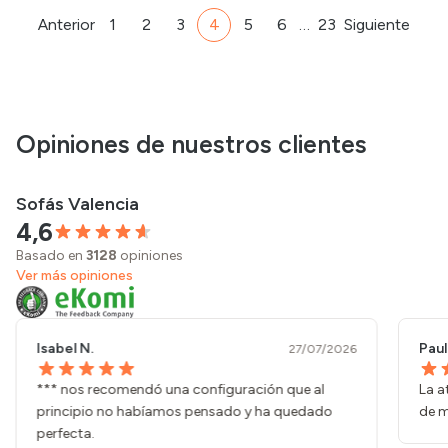
Anterior
1
2
3
4
5
6
…
23
Siguiente
Opiniones de nuestros clientes
Sofás Valencia
4,6
Basado en
3128
opiniones
Ver más opiniones
Isabel N.
Paul
27/07/2026
*** nos recomendó una configuración que al
La a
principio no habíamos pensado y ha quedado
de m
perfecta.