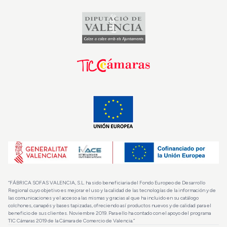
“FÁBRICA SOFAS VALENCIA, S.L. ha sido beneficiaria del Fondo Europeo de Desarrollo
Regional cuyo objetivo es mejorar el uso y la calidad de las tecnologías de la información y de
las comunicaciones y el acceso a las mismas y gracias al que ha incluido en su catálogo
colchones, canapés y bases tapizadas, ofreciendo así productos nuevos y de calidad para el
beneficio de sus clientes. Noviembre 2019. Para ello ha contado con el apoyo del programa
TIC Cámaras 2019 de la Cámara de Comercio de Valencia.”