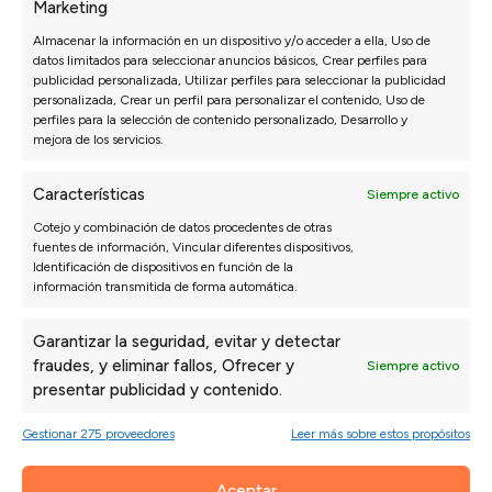
Marketing
Almacenar la información en un dispositivo y/o acceder a ella, Uso de
datos limitados para seleccionar anuncios básicos, Crear perfiles para
publicidad personalizada, Utilizar perfiles para seleccionar la publicidad
personalizada, Crear un perfil para personalizar el contenido, Uso de
perfiles para la selección de contenido personalizado, Desarrollo y
mejora de los servicios.
Características
Siempre activo
Cotejo y combinación de datos procedentes de otras
fuentes de información, Vincular diferentes dispositivos,
Identificación de dispositivos en función de la
información transmitida de forma automática.
SILLÓN
·
SILLONES
Garantizar la seguridad, evitar y detectar
Cómo Elegir el Mejor Sillón de Lectura
fraudes, y eliminar fallos, Ofrecer y
Siempre activo
11 abril, 2025
presentar publicidad y contenido.
Si eres de los que disfruta de perderse en un buen libro,
Gestionar 275 proveedores
Leer más sobre estos propósitos
sabes que el lugar en el que te sientas es casi tan
importante como la historia que estás leyendo. Un buen
Aceptar