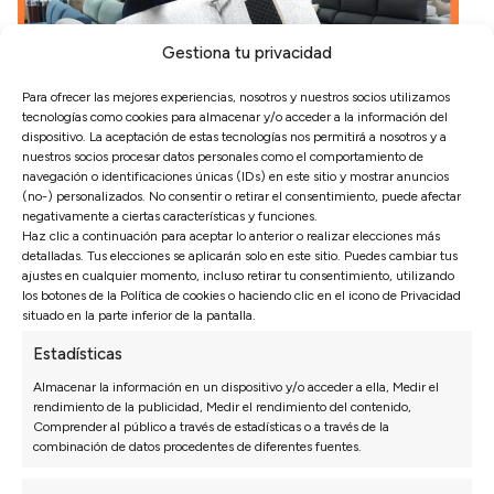
Gestiona tu privacidad
Para ofrecer las mejores experiencias, nosotros y nuestros socios utilizamos
tecnologías como cookies para almacenar y/o acceder a la información del
dispositivo. La aceptación de estas tecnologías nos permitirá a nosotros y a
nuestros socios procesar datos personales como el comportamiento de
navegación o identificaciones únicas (IDs) en este sitio y mostrar anuncios
(no-) personalizados. No consentir o retirar el consentimiento, puede afectar
CONSEJOS
·
CUIDADOS DEL SOFÁ
negativamente a ciertas características y funciones.
¿Cómo desenfundar un sofá?
Haz clic a continuación para aceptar lo anterior o realizar elecciones más
detalladas. Tus elecciones se aplicarán solo en este sitio. Puedes cambiar tus
25 abril, 2025
ajustes en cualquier momento, incluso retirar tu consentimiento, utilizando
los botones de la Política de cookies o haciendo clic en el icono de Privacidad
Para desenfundar un sofá tienes asegurarte de las partes
situado en la parte inferior de la pantalla.
que puede quitar la funda. Ve pieza por pieza. Primero los
Estadísticas
respaldos, después las sentadas. Separa los respaldos de
Almacenar la información en un dispositivo y/o acceder a ella, Medir el
la estructura y desabrocha ...
rendimiento de la publicidad, Medir el rendimiento del contenido,
Comprender al público a través de estadísticas o a través de la
Leer más
combinación de datos procedentes de diferentes fuentes.