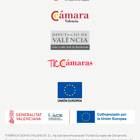
“FÁBRICA SOFAS VALENCIA, S.L. ha sido beneficiaria del Fondo Europeo de Desarrollo