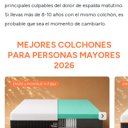
principales culpables del dolor de espalda matutino.
Si llevas más de 8-10 años con el mismo colchón, es
probable que sea el momento de cambiarlo.
MEJORES COLCHONES
PARA PERSONAS MAYORES
2026
ENVÍO y MONTAJE 3-7 días
ENV