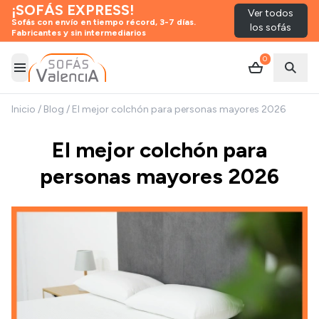
¡SOFÁS EXPRESS!
Ver todos
Sofás con envío en tiempo récord, 3-7 días.
los sofás
Fabricantes y sin intermediarios
0
Abrir menú
Abrir
Inicio
/
Blog
/
El mejor colchón para personas mayores 2026
El mejor colchón para
personas mayores 2026