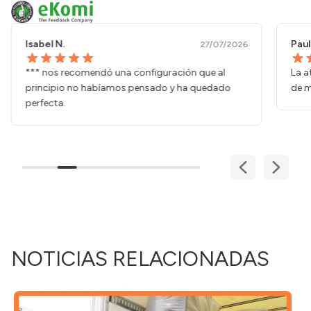
Isabel N.
Paul
27/07/2026
*** nos recomendó una configuración que al
La a
principio no habíamos pensado y ha quedado
de m
perfecta.
NOTICIAS RELACIONADAS