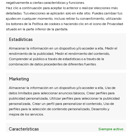
que será lo que haga que no se hunda ni deforme
negativamente a ciertas características y funciones.
Haz clic a continuación para aceptar lo anterior o realizar elecciones más
con el paso del tiempo. Tan importante como la
detalladas. Tus elecciones se aplicarán solo en este sitio. Puedes cambiar tus
ajustes en cualquier momento, incluso retirar tu consentimiento, utilizando
densidad del núcleo es el tipo de capa superior del
los botones de la Política de cookies o haciendo clic en el icono de Privacidad
situado en la parte inferior de la pantalla.
colchón. El núcleo determina la firmeza y la
Estadísticas
durabilidad, pero es la capa superior la que marca la
Almacenar la información en un dispositivo y/o acceder a ella, Medir el
diferencia en el día a día: regula la temperatura
rendimiento de la publicidad, Medir el rendimiento del contenido,
corporal durante la noche, aporta el punto de
Comprender al público a través de estadísticas o a través de la
combinación de datos procedentes de diferentes fuentes.
confort sobre el que descansa el cuerpo y puede
incluir materiales termorregulables que evitan
Marketing
tanto el calor en verano como el frío en invierno.
Almacenar la información en un dispositivo y/o acceder a ella, Uso de
datos limitados para seleccionar anuncios básicos, Crear perfiles para
Para personas mayores, una buena capa superior
publicidad personalizada, Utilizar perfiles para seleccionar la publicidad
personalizada, Crear un perfil para personalizar el contenido, Uso de
no es un detalle secundario, sino uno de los factores
perfiles para la selección de contenido personalizado, Desarrollo y
mejora de los servicios.
que más influye en la calidad real del descanso.
Colchones de muelles ensacados
Características
Siempre activo