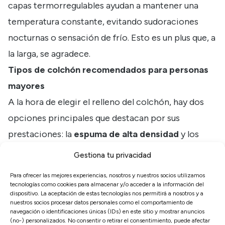
capas termorregulables ayudan a mantener una
temperatura constante, evitando sudoraciones
nocturnas o sensación de frío. Esto es un plus que, a
la larga, se agradece.
Tipos de colchón recomendados para personas
mayores
A la hora de elegir el relleno del colchón, hay dos
opciones principales que destacan por sus
prestaciones: la
espuma de alta densidad
y los
muelles ensacados
. Aquí te explicamos cada una.
Gestiona tu privacidad
Colchones de espuma
Para ofrecer las mejores experiencias, nosotros y nuestros socios utilizamos
Los
colchones de espuma
son de una comodidad
tecnologías como cookies para almacenar y/o acceder a la información del
dispositivo. La aceptación de estas tecnologías nos permitirá a nosotros y a
máxima y ofrecen un soporte uniforme en toda la
nuestros socios procesar datos personales como el comportamiento de
navegación o identificaciones únicas (IDs) en este sitio y mostrar anuncios
superficie. La clave está en la densidad del núcleo,
(no-) personalizados. No consentir o retirar el consentimiento, puede afectar