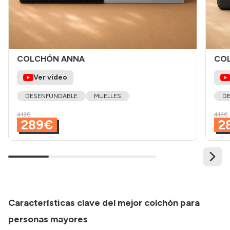
COLCHÓN ANNA
CO
Ver vídeo
DESENFUNDABLE
MUELLES
D
413€
413€
289€
2
Características clave del mejor colchón para
personas mayores