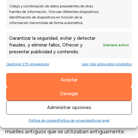
Los
muelles ensacados
e independientes son una
Cotejo y combinación de datos procedentes de otras
fuentes de información, Vincular diferentes dispositivos,
excelente opción para personas mayores que
Identificación de dispositivos en función de la
duermen en pareja o que son muy calurosas. Cada
información transmitida de forma automática.
muelle actúa por separado, lo que significa que el
Garantizar la seguridad, evitar y detectar
movimiento de una persona no molesta a la otra.
fraudes, y eliminar fallos, Ofrecer y
Siempre activo
presentar publicidad y contenido.
Además, distribuyen bien el peso y ofrecen muy
buen soporte lumbar. Los muelles no acumulan
Gestionar 275 proveedores
Leer más sobre estos propósitos
calor, por lo que hacen que este tipo de colchones
Aceptar
sea mucho más fresco. Para potenciar sus
beneficios, los mejores modelos combinan muelles
Denegar
ensacados con capas superiores de espuma de alta
Administrar opciones
densidad, aportando tanto soporte como confort.
Política de cookies
Política de privacidad
Aviso legal
Cabe destacar que este tipo de muelles no son los
muelles antiguos que se utilizaban antiguamente.