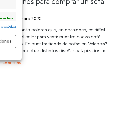
4 razones para comprar un sofá
negro
e activo
24 septiembre, 2020
 propósitos
Existen tanto colores que, en ocasiones, es difícil
escoger el color para vestir nuestro nuevo sofá
ciones
esquinero. En nuestra tienda de sofás en Valencia?️
puedes encontrar distintos diseños y tapizados m...
e activo
Leer más