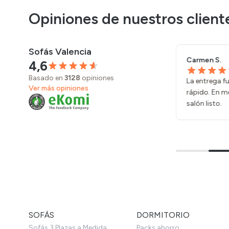
Opiniones de nuestros client
Sofás Valencia
Carmen S.
Isabel N.
27/07/2026
4,6
Basado en
3128
opiniones
La entrega fue puntual y el montaje
*** nos re
Ver más opiniones
rápido. En media mañana ya teníamos el
que al pri
salón listo.
ha quedado
SOFÁS
DORMITORIO
Sofás 3 Plazas a Medida
Packs ahorro