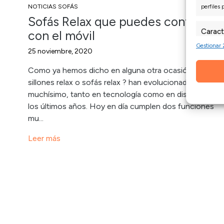
perfiles 
NOTICIAS SOFÁS
Sofás Relax que puedes controlar
Caract
con el móvil
Gestionar 
Cotejo y
25 noviembre, 2020
Vincular 
informac
Como ya hemos dicho en alguna otra ocasión, los
sillones relax o sofás relax ?️ han evolucionado
Garant
muchísimo, tanto en tecnología como en diseño, en
fallos
los últimos años. Hoy en día cumplen dos funciones
mu...
Leer más