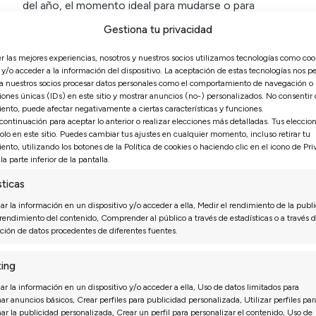
del año, el momento ideal para mudarse o para
renovar el viejo sofá que tienes en el salón. Pues bien,
Gestiona tu privacidad
desde Sofá Valencia queremos destacar un sofá que...
er las mejores experiencias, nosotros y nuestros socios utilizamos tecnologías como coo
Leer más
y/o acceder a la información del dispositivo. La aceptación de estas tecnologías nos pe
 a nuestros socios procesar datos personales como el comportamiento de navegación o
iones únicas (IDs) en este sitio y mostrar anuncios (no-) personalizados. No consentir o 
ento, puede afectar negativamente a ciertas características y funciones.
 continuación para aceptar lo anterior o realizar elecciones más detalladas. Tus eleccio
solo en este sitio. Puedes cambiar tus ajustes en cualquier momento, incluso retirar tu
ento, utilizando los botones de la Política de cookies o haciendo clic en el icono de Pr
la parte inferior de la pantalla.
sticas
r la información en un dispositivo y/o acceder a ella, Medir el rendimiento de la publi
 rendimiento del contenido, Comprender al público a través de estadísticas o a través d
ión de datos procedentes de diferentes fuentes.
ing
r la información en un dispositivo y/o acceder a ella, Uso de datos limitados para
NOTICIAS SOFÁS
ar anuncios básicos, Crear perfiles para publicidad personalizada, Utilizar perfiles par
nar la publicidad personalizada, Crear un perfil para personalizar el contenido, Uso de