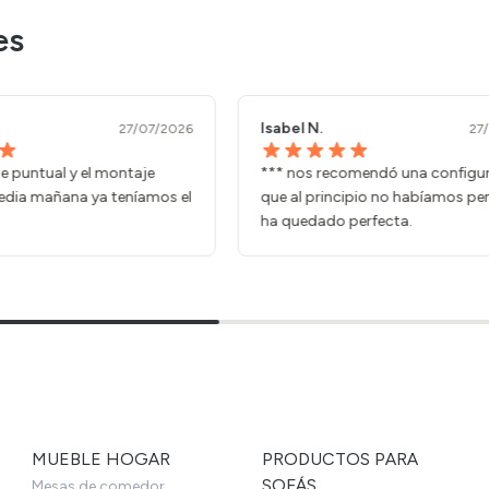
es
Paula M.
27/07/2026
2
comendó una configuración
La atencion fue muy buena, no
ncipio no habíamos pensado y
resolvieron dudas de medidas, 
 perfecta.
financiación.
MUEBLE HOGAR
PRODUCTOS PARA
SOFÁS
Mesas de comedor