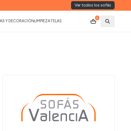
Ver todos los sofás
0
AS Y DECORACIÓN
LIMPIEZA
TELAS
Abrir busca