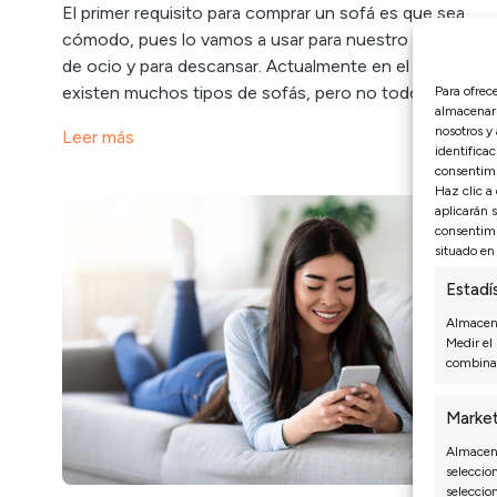
El primer requisito para comprar un sofá es que sea
cómodo, pues lo vamos a usar para nuestro tiempo
de ocio y para descansar. Actualmente en el mercado
existen muchos tipos de sofás, pero no todos se...
Para ofrec
almacenar 
nosotros y
Leer más
identificac
consentimi
Haz clic a
aplicarán 
consentimi
situado en 
Estadí
Almacena
Medir el
combinac
Market
Almacena
seleccion
seleccio