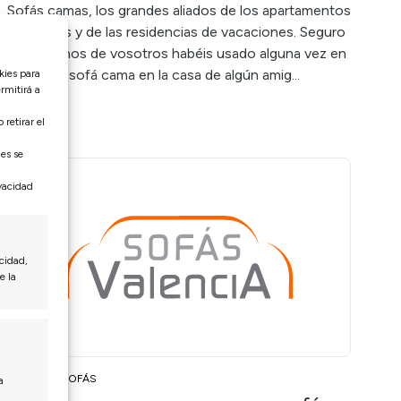
Sofás camas, los grandes aliados de los apartamentos
pequeños y de las residencias de vacaciones. Seguro
que muchos de vosotros habéis usado alguna vez en
la vida un sofá cama en la casa de algún amig...
kies para
rmitirá a
Leer más
retirar el
nes se
ivacidad
cidad,
e la
NOTICIAS SOFÁS
a