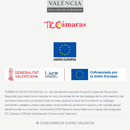
“FÁBRICA SOFAS VALENCIA, S.L. ha sido beneficiaria del Fondo Europeo de Desarrollo
Regional cuyo objetivo es mejorar el uso y la calidad de las tecnologías de la información y de
las comunicaciones y el acceso a las mismas y gracias al que ha incluido en su catálogo
colchones, canapés y bases tapizadas, ofreciendo así productos nuevos y de calidad para el
beneficio de sus clientes. Noviembre 2019. Para ello ha contado con el apoyo del programa
TIC Cámaras 2019 de la Cámara de Comercio de Valencia.”
© 2026
FABRICA SOFÁS VALENCIA