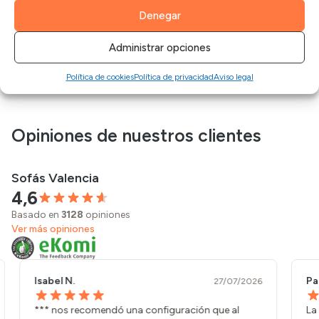
clientes.
Denegar
Administrar opciones
Política de cookies
Política de privacidad
Aviso legal
Opiniones de nuestros clientes
Sofás Valencia
4,6
Basado en
3128
opiniones
Ver más opiniones
Isabel N.
Paul
27/07/2026
*** nos recomendó una configuración que al
La a