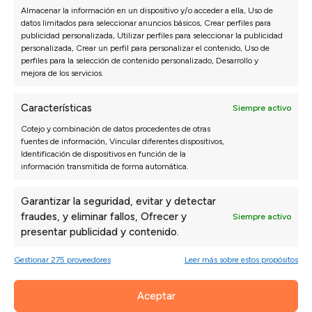
Almacenar la información en un dispositivo y/o acceder a ella, Uso de
datos limitados para seleccionar anuncios básicos, Crear perfiles para
publicidad personalizada, Utilizar perfiles para seleccionar la publicidad
personalizada, Crear un perfil para personalizar el contenido, Uso de
perfiles para la selección de contenido personalizado, Desarrollo y
mejora de los servicios.
Características
Siempre activo
Cotejo y combinación de datos procedentes de otras
Álvaro Murillo
fuentes de información, Vincular diferentes dispositivos,
Identificación de dispositivos en función de la
información transmitida de forma automática.
CEO de Sofás Valencia
Soy Álvaro Murillo experto en sofás y colchones y
Garantizar la seguridad, evitar y detectar
CEO de Sofás Valencia. Con muchos años de
fraudes, y eliminar fallos, Ofrecer y
Siempre activo
experiencia en el sector he dedicado mi carrera a la
presentar publicidad y contenido.
innovación y la excelencia en la industria de los
sofás. El objetivo siempre ha sido y es ofrecer
Gestionar 275 proveedores
Leer más sobre estos propósitos
productos de altísima calidad, personalizados y
accesibles para todo el mundo, asegurando el
Aceptar
máximo confort y durabilidad para nuestros