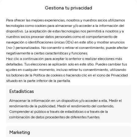
comodidad y modernidad a la experiencia de
Gestiona tu privacidad
descanso.
Para ofrecer las mejores experiencias, nosotros y nuestros socios utilizamos
Diseño elegante
. La estética de diseño destacada
tecnologías como cookies para almacenar y/o acceder a la información del
dispositivo. La aceptación de estas tecnologías nos permitirá a nosotros y a
de los sofás chaise longue agrega un toque elegante
nuestros socios procesar datos personales como el comportamiento de
navegación o identificaciones únicas (IDs) en este sitio y mostrar anuncios
y contemporáneo a la decoración del salón,
(no-) personalizados. No consentir o retirar el consentimiento, puede afectar
negativamente a ciertas características y funciones.
convirtiéndolos en piezas atractivas que pueden
Haz clic a continuación para aceptar lo anterior o realizar elecciones más
realzar el estilo del espacio.
detalladas. Tus elecciones se aplicarán solo en este sitio. Puedes cambiar tus
ajustes en cualquier momento, incluso retirar tu consentimiento, utilizando
Comodidad
. La combinación de la forma
los botones de la Política de cookies o haciendo clic en el icono de Privacidad
situado en la parte inferior de la pantalla.
ergonómica y la posibilidad de estirarse
Estadísticas
cómodamente en cada sentada hace que los sofás
Almacenar la información en un dispositivo y/o acceder a ella, Medir el
chaise longue sean especialmente cómodos,
rendimiento de la publicidad, Medir el rendimiento del contenido,
Comprender al público a través de estadísticas o a través de la
brindando un lugar ideal para descansar y relajarse.
combinación de datos procedentes de diferentes fuentes.
Marketing