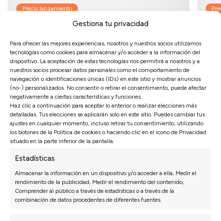
Precio lanzamiento
Pre
Gestiona tu privacidad
Para ofrecer las mejores experiencias, nosotros y nuestros socios utilizamos
tecnologías como cookies para almacenar y/o acceder a la información del
dispositivo. La aceptación de estas tecnologías nos permitirá a nosotros y a
nuestros socios procesar datos personales como el comportamiento de
navegación o identificaciones únicas (IDs) en este sitio y mostrar anuncios
(no-) personalizados. No consentir o retirar el consentimiento, puede afectar
negativamente a ciertas características y funciones.
Haz clic a continuación para aceptar lo anterior o realizar elecciones más
detalladas. Tus elecciones se aplicarán solo en este sitio. Puedes cambiar tus
ajustes en cualquier momento, incluso retirar tu consentimiento, utilizando
los botones de la Política de cookies o haciendo clic en el icono de Privacidad
CANAPÉ DE MADERA TOLEDO
CAN
situado en la parte inferior de la pantalla.
Estadísticas
Ver vídeo
Almacenar la información en un dispositivo y/o acceder a ella, Medir el
4 Colores disponibles
Excelente almacenamiento
4 
rendimiento de la publicidad, Medir el rendimiento del contenido,
Hendidura de madera
Amortiguadores de calidad
Gr
Comprender al público a través de estadísticas o a través de la
combinación de datos procedentes de diferentes fuentes.
470€
528€
329€
3