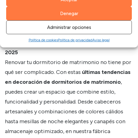
como cabeceros con detalles clásicos o sillas con
un toque retro. Recuerda: menos es más. Elige uno
Denegar
o dos elementos vintage y deja que brillen por sí
Administrar opciones
solos.
Política de cookies
Política de privacidad
Aviso legal
Crea tu dormitorio soñado con las tendencias de
2025
Renovar tu dormitorio de matrimonio no tiene por
qué ser complicado. Con estas
últimas tendencias
en decoración de dormitorios de matrimonio
,
puedes crear un espacio que combine estilo,
funcionalidad y personalidad. Desde cabeceros
artesanales y combinaciones de colores cálidos
hasta mesillas de noche elegantes y canapés con
almacenaje optimizado, en nuestra fábrica