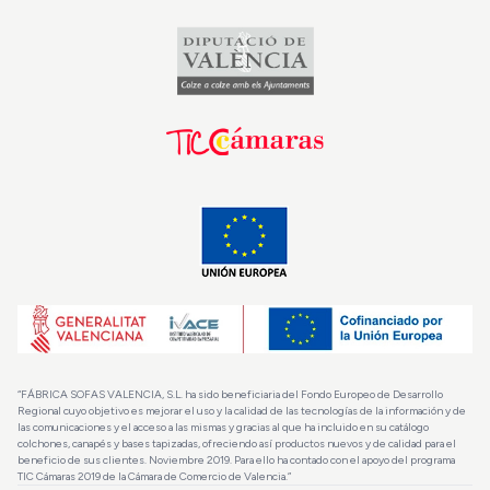
“FÁBRICA SOFAS VALENCIA, S.L. ha sido beneficiaria del Fondo Europeo de Desarrollo
Regional cuyo objetivo es mejorar el uso y la calidad de las tecnologías de la información y de
las comunicaciones y el acceso a las mismas y gracias al que ha incluido en su catálogo
colchones, canapés y bases tapizadas, ofreciendo así productos nuevos y de calidad para el
beneficio de sus clientes. Noviembre 2019. Para ello ha contado con el apoyo del programa
TIC Cámaras 2019 de la Cámara de Comercio de Valencia.”