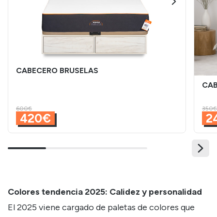
CABECERO BRUSELAS
CAB
600€
350€
420€
2
Colores tendencia 2025: Calidez y personalidad
El 2025 viene cargado de paletas de colores que