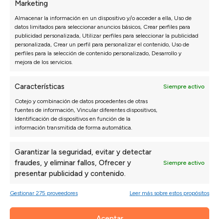
Marketing
Almacenar la información en un dispositivo y/o acceder a ella, Uso de
datos limitados para seleccionar anuncios básicos, Crear perfiles para
publicidad personalizada, Utilizar perfiles para seleccionar la publicidad
personalizada, Crear un perfil para personalizar el contenido, Uso de
perfiles para la selección de contenido personalizado, Desarrollo y
mejora de los servicios.
Toques vintage
El
estilo vintage
sigue siendo una tendencia fuerte
Características
Siempre activo
en 2025, pero con un enfoque más sutil. La clave
Cotejo y combinación de datos procedentes de otras
fuentes de información, Vincular diferentes dispositivos,
está en incorporar
elementos vintage
sin
Identificación de dispositivos en función de la
información transmitida de forma automática.
sobrecargar el espacio. Por ejemplo, un espejo con
marco dorado antiguo o una lámpara de techo con
Garantizar la seguridad, evitar y detectar
detalles retro pueden ser suficientes para añadir
fraudes, y eliminar fallos, Ofrecer y
Siempre activo
presentar publicidad y contenido.
ese toque de nostalgia y personalidad.
En nuestra colección, encontrarás piezas que
Gestionar 275 proveedores
Leer más sobre estos propósitos
combinan a la perfección con esta tendencia,
Aceptar