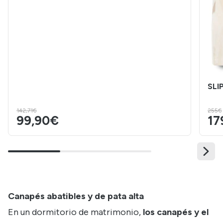
SLI
142,71€
255€
99,90€
17
Canapés abatibles y de pata alta
En un dormitorio de matrimonio,
los canapés y el