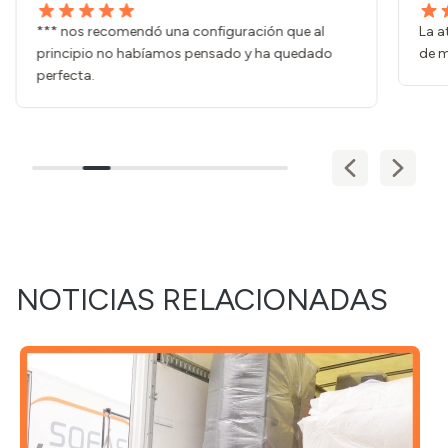
*** nos recomendó una configuración que al
La a
principio no habíamos pensado y ha quedado
de m
perfecta.
NOTICIAS RELACIONADAS