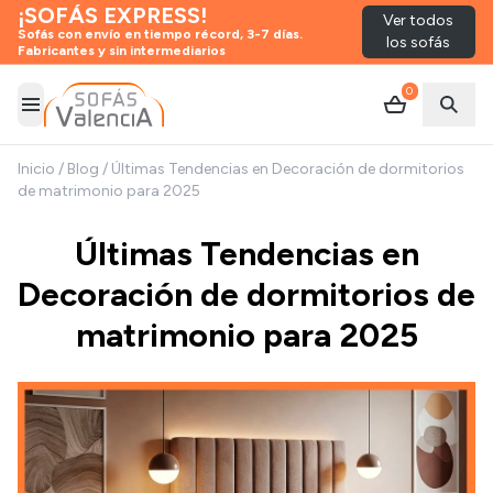
¡SOFÁS EXPRESS!
Ver todos
Sofás con envío en tiempo récord, 3-7 días.
los sofás
Fabricantes y sin intermediarios
0
Abrir menú
Abrir
Inicio
/
Blog
/
Últimas Tendencias en Decoración de dormitorios
de matrimonio para 2025
Últimas Tendencias en
Decoración de dormitorios de
matrimonio para 2025