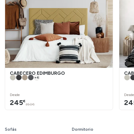
CABECERO EDIMBURGO
CAB
+
4
Desde
Desde
245
24
€
350€
Sofás
Dormitorio