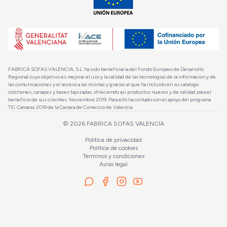
FABRICA SOFAS VALENCIA, S.L. ha sido beneficiaria del Fondo Europeo de Desarrollo
Regional cuyo objetivo es mejorar el uso y la calidad de las tecnologias de la informacion y de
las comunicaciones y el acceso a las mismas y gracias al que ha incluido en su catalogo
colchones, canapes y bases tapizadas, ofreciendo asi productos nuevos y de calidad para el
beneficio de sus clientes. Noviembre 2019. Para ello ha contado con el apoyo del programa
TIC Camaras 2019 de la Camara de Comercio de Valencia.
©
2026
FABRICA SOFAS VALENCIA
Politica de privacidad
Politica de cookies
Terminos y condiciones
Aviso legal
La OFERTA finaliza en:
4d 10h 32m 35s