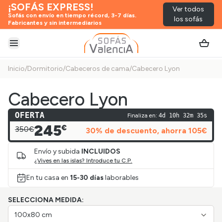
¡SOFÁS EXPRESS!
Ver todos
Sofás con envío en tiempo récord, 3-7 días.
los sofás
Fabricantes y sin intermediarios
Abrir menú
Inicio
/
Dormitorio
/
Cabeceros de cama
/
Cabecero Lyon
Cabecero Lyon
OFERTA
Finaliza en:
4d 10h 32m 35s
245
€
350€
30
% de descuento
, ahorra
105
€
Envío y subida
INCLUIDOS
¿Vives en las islas? Introduce tu C.P.
En tu casa en
15-30 días
laborables
SELECCIONA MEDIDA:
100x80 cm