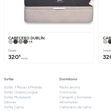
CABECERO DUBLÍN
CAB
+
4
Desde
Desde
320
32
€
456€
Sofás
Dormitorio
Sofás 3 Plazas a Medida
Packs ahorro
Sofás Chaise Longue
Colchones
Sofás Modulares
Canapés y Somieres
Sillones
Almohadas
Sofás Cama
Cabeceros de cama