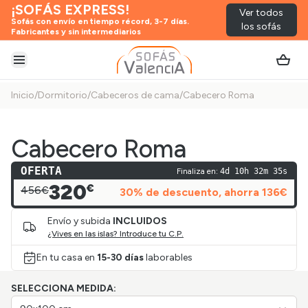
¡SOFÁS EXPRESS!
Ver todos
Sofás con envío en tiempo récord, 3-7 días.
los sofás
Fabricantes y sin intermediarios
Abrir menú
Inicio
/
Dormitorio
/
Cabeceros de cama
/
Cabecero Roma
Cabecero Roma
OFERTA
Finaliza en:
4d 10h 32m 35s
320
€
456€
30
% de descuento
, ahorra
136
€
Envío y subida
INCLUIDOS
¿Vives en las islas? Introduce tu C.P.
En tu casa en
15-30 días
laborables
SELECCIONA MEDIDA: