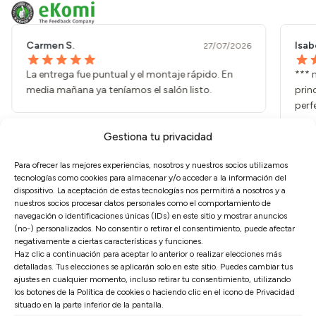
Carmen S.
Isab
27/07/2026
La entrega fue puntual y el montaje rápido. En
*** 
media mañana ya teníamos el salón listo.
prin
perf
Gestiona tu privacidad
Para ofrecer las mejores experiencias, nosotros y nuestros socios utilizamos
tecnologías como cookies para almacenar y/o acceder a la información del
dispositivo. La aceptación de estas tecnologías nos permitirá a nosotros y a
nuestros socios procesar datos personales como el comportamiento de
navegación o identificaciones únicas (IDs) en este sitio y mostrar anuncios
(no-) personalizados. No consentir o retirar el consentimiento, puede afectar
SOFÁS
DORMITORIO
negativamente a ciertas características y funciones.
Haz clic a continuación para aceptar lo anterior o realizar elecciones más
Sofás 3 Plazas a Medida
Packs ahorro
detalladas. Tus elecciones se aplicarán solo en este sitio. Puedes cambiar tus
Sofás Chaise Longue
Colchones
ajustes en cualquier momento, incluso retirar tu consentimiento, utilizando
los botones de la Política de cookies o haciendo clic en el icono de Privacidad
Sofás Modulares
Canapés y Somieres
situado en la parte inferior de la pantalla.
Sillones
Almohadas