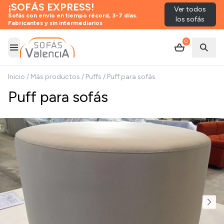
¡SOFÁS EXPRESS!
Ver todos
Sofás con envío en tiempo récord, 3-7 días.
los sofás
Fabricantes y sin intermediarios
0
Abrir menú
Abrir
Inicio
/
Más productos
/
Puffs
/
Puff para sofás
Puff para sofás