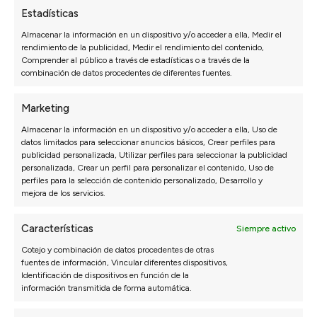
Sofás Cama
Cabeceros de cama
Estadísticas
Sofás Rinconera
Mesitas de noche
Almacenar la información en un dispositivo y/o acceder a ella, Medir el
Sofás Relax
Configurador dormitorio
rendimiento de la publicidad, Medir el rendimiento del contenido,
Comprender al público a través de estadísticas o a través de la
Sofás Hostelería
combinación de datos procedentes de diferentes fuentes.
Configurador de sofás
Marketing
MUEBLE HOGAR
PRODUCTOS PARA
Almacenar la información en un dispositivo y/o acceder a ella, Uso de
SOFÁS
Mesas de comedor
datos limitados para seleccionar anuncios básicos, Crear perfiles para
Mesas de centro
Telas por metros
publicidad personalizada, Utilizar perfiles para seleccionar la publicidad
personalizada, Crear un perfil para personalizar el contenido, Uso de
Mesa auxiliar
Fundas sofá
perfiles para la selección de contenido personalizado, Desarrollo y
Sillas
Cojines
mejora de los servicios.
Decoración
Patas para sofás
Puffs
Productos de limpieza
Características
Siempre activo
Sofás para perros
Limpiezas de sofás
Cotejo y combinación de datos procedentes de otras
fuentes de información, Vincular diferentes dispositivos,
Identificación de dispositivos en función de la
SOFÁS EN OFERTA
SOFÁS EXPRESS
información transmitida de forma automática.
Outlet Sofás
Sofás Express
Sofás en oferta
Sofás 2/3 plazas Express