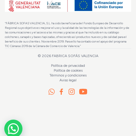
“FÁBRICA SOFAS VALENCIA, S.L. ha sido beneficiaria del Fondo Europeo de Desarrollo
Regional cuyo objetivo es mejorar el uso y la calidad de las tecnologías de la información y de
las comunicaciones y el acceso a las mismas y gracias al que ha incluido en su catálogo
colchones, canapés y bases tapizadas, ofreciendo así productos nuevos y de calidad para el
beneficio de sus clientes. Noviembre 2019. Para ello ha contado con el apoyo del programa
TIC Cámaras 2019 de la Cámara de Comercio de Valencia.”
© 2026
FABRICA SOFÁS VALENCIA
Política de privacidad
Política de cookies
Términos y condiciones
Aviso legal