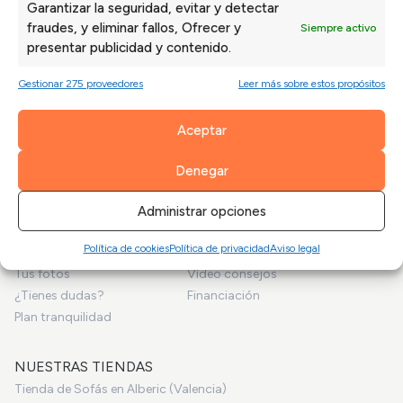
Garantizar la seguridad, evitar y detectar
Sofás baratos
Sofás Chaise Longue Express
fraudes, y eliminar fallos, Ofrecer y
Siempre activo
Sofás 2/3 plazas baratos
Sillones Express
presentar publicidad y contenido.
Sofá Chaise Longue barato
Sofás Cama Express
Sillón barato
Sofás Rinconera Express
Gestionar 275 proveedores
Leer más sobre estos propósitos
Sofá cama barato
Sofás Relax Express
Sofás rinconera baratos
Sofás de Piel Express
Aceptar
Sofás Express en Valencia
Denegar
SOFAVALENCIA.COM
Administrar opciones
Inicio
Empresa
Política de cookies
Política de privacidad
Aviso legal
Sofás a medida
Blog
Tus fotos
Vídeo consejos
¿Tienes dudas?
Financiación
Plan tranquilidad
NUESTRAS TIENDAS
Tienda de Sofás en Alberic (Valencia)