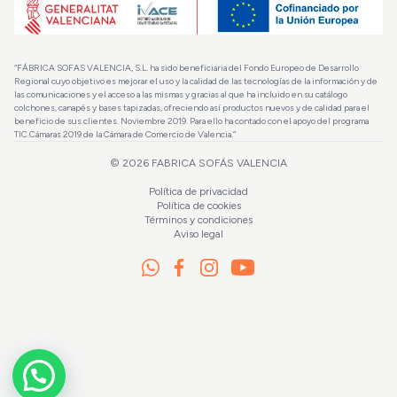
“FÁBRICA SOFAS VALENCIA, S.L. ha sido beneficiaria del Fondo Europeo de Desarrollo
Regional cuyo objetivo es mejorar el uso y la calidad de las tecnologías de la información y de
las comunicaciones y el acceso a las mismas y gracias al que ha incluido en su catálogo
colchones, canapés y bases tapizadas, ofreciendo así productos nuevos y de calidad para el
beneficio de sus clientes. Noviembre 2019. Para ello ha contado con el apoyo del programa
TIC Cámaras 2019 de la Cámara de Comercio de Valencia.”
© 2026
FABRICA SOFÁS VALENCIA
Política de privacidad
Política de cookies
Términos y condiciones
Aviso legal