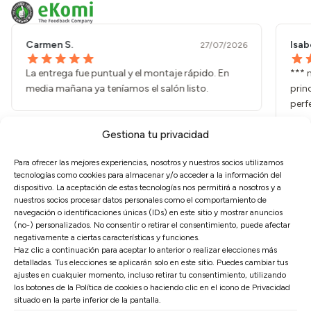
Carmen S.
Isab
27/07/2026
La entrega fue puntual y el montaje rápido. En
*** 
media mañana ya teníamos el salón listo.
prin
perf
Gestiona tu privacidad
Para ofrecer las mejores experiencias, nosotros y nuestros socios utilizamos
tecnologías como cookies para almacenar y/o acceder a la información del
dispositivo. La aceptación de estas tecnologías nos permitirá a nosotros y a
nuestros socios procesar datos personales como el comportamiento de
navegación o identificaciones únicas (IDs) en este sitio y mostrar anuncios
(no-) personalizados. No consentir o retirar el consentimiento, puede afectar
SOFÁS
DORMITORIO
negativamente a ciertas características y funciones.
Haz clic a continuación para aceptar lo anterior o realizar elecciones más
Sofás 3 Plazas a Medida
Packs ahorro
detalladas. Tus elecciones se aplicarán solo en este sitio. Puedes cambiar tus
Sofás Chaise Longue
Colchones
ajustes en cualquier momento, incluso retirar tu consentimiento, utilizando
los botones de la Política de cookies o haciendo clic en el icono de Privacidad
Sofás Modulares
Canapés y Somieres
situado en la parte inferior de la pantalla.
Sillones
Almohadas