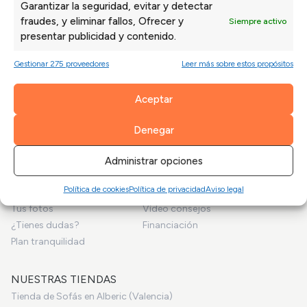
Garantizar la seguridad, evitar y detectar
Sofás baratos
Sofás Chaise Longue Express
fraudes, y eliminar fallos, Ofrecer y
Siempre activo
Sofás 2/3 plazas baratos
Sillones Express
presentar publicidad y contenido.
Sofá Chaise Longue barato
Sofás Cama Express
Sillón barato
Sofás Rinconera Express
Gestionar 275 proveedores
Leer más sobre estos propósitos
Sofá cama barato
Sofás Relax Express
Sofás rinconera baratos
Sofás de Piel Express
Aceptar
Sofás Express en Valencia
Denegar
SOFAVALENCIA.COM
Administrar opciones
Inicio
Empresa
Política de cookies
Política de privacidad
Aviso legal
Sofás a medida
Blog
Tus fotos
Vídeo consejos
¿Tienes dudas?
Financiación
Plan tranquilidad
NUESTRAS TIENDAS
Tienda de Sofás en Alberic (Valencia)