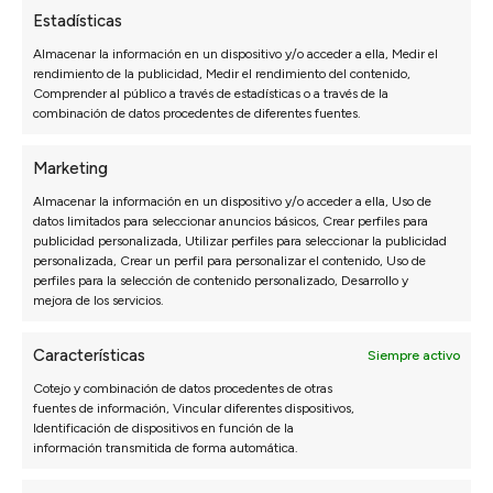
Sofás Cama
Cabeceros de cama
Estadísticas
Sofás Rinconera
Mesitas de noche
Almacenar la información en un dispositivo y/o acceder a ella, Medir el
Sofás Relax
Configurador dormitorio
rendimiento de la publicidad, Medir el rendimiento del contenido,
Comprender al público a través de estadísticas o a través de la
Sofás Hostelería
combinación de datos procedentes de diferentes fuentes.
Configurador de sofás
Marketing
MUEBLE HOGAR
PRODUCTOS PARA
Almacenar la información en un dispositivo y/o acceder a ella, Uso de
SOFÁS
Mesas de comedor
datos limitados para seleccionar anuncios básicos, Crear perfiles para
Mesas de centro
Telas por metros
publicidad personalizada, Utilizar perfiles para seleccionar la publicidad
personalizada, Crear un perfil para personalizar el contenido, Uso de
Mesa auxiliar
Fundas sofá
perfiles para la selección de contenido personalizado, Desarrollo y
Sillas
Cojines
mejora de los servicios.
Decoración
Patas para sofás
Puffs
Productos de limpieza
Características
Siempre activo
Sofás para perros
Limpiezas de sofás
Cotejo y combinación de datos procedentes de otras
fuentes de información, Vincular diferentes dispositivos,
Identificación de dispositivos en función de la
SOFÁS EN OFERTA
SOFÁS EXPRESS
información transmitida de forma automática.
Outlet Sofás
Sofás Express
Sofás en oferta
Sofás 2/3 plazas Express