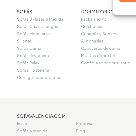
Garant
SOFÁS
DORMITORIO
fallos
Sofás 3 Plazas a Medida
Packs ahorro
Sofás Chaise Longue
Colchones
Sofás Modulares
Canapés y Somieres
Sillones
Almohadas
Sofás Cama
Cabeceros de cama
Sofás Rinconera
Mesitas de noche
Sofás Relax
Configurador dormitorio
Sofás Hostelería
Configurador de sofás
SOFAVALENCIA.COM
Inicio
Empresa
Sofás a medida
Blog