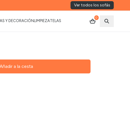
Ver todos los sofás
0
AS Y DECORACIÓN
LIMPIEZA
TELAS
Abrir busca
Añadir a la cesta