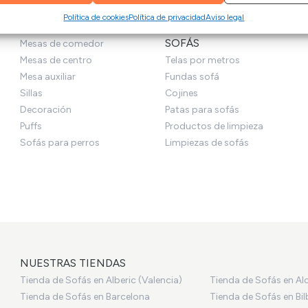
izar la seguridad, evitar y detectar fraudes, y eliminar
Política de cookies
Política de privacidad
Aviso legal
Siempr
MUEBLE HOGAR
PRODUCTOS PARA
, Ofrecer y presentar publicidad y contenido.
SOFÁS
Mesas de comedor
Mesas de centro
Telas por metros
Mesa auxiliar
Fundas sofá
Sillas
Cojines
Decoración
Patas para sofás
Puffs
Productos de limpieza
Sofás para perros
Limpiezas de sofás
NUESTRAS TIENDAS
Tienda de Sofás en Alberic (Valencia)
Tienda de Sofás en Al
Tienda de Sofás en Barcelona
Tienda de Sofás en Bi