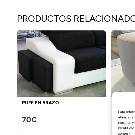
PRODUCTOS RELACIONAD
PUFF EN BRAZO
PUFF P
Para ofrec
almacenar 
70€
150€
nosotros y
identificac
consentimi