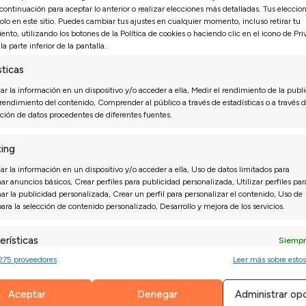
 continuación para aceptar lo anterior o realizar elecciones más detalladas. Tus eleccio
solo en este sitio. Puedes cambiar tus ajustes en cualquier momento, incluso retirar tu
ento, utilizando los botones de la Política de cookies o haciendo clic en el icono de Pr
la parte inferior de la pantalla.
es
sticas
r la información en un dispositivo y/o acceder a ella, Medir el rendimiento de la publi
 rendimiento del contenido, Comprender al público a través de estadísticas o a través d
ión de datos procedentes de diferentes fuentes.
Isabel N.
27/07/2026
27
ing
ue puntual y el montaje
*** nos recomendó una configu
edia mañana ya teníamos el
que al principio no habíamos pe
r la información en un dispositivo y/o acceder a ella, Uso de datos limitados para
ar anuncios básicos, Crear perfiles para publicidad personalizada, Utilizar perfiles par
ha quedado perfecta.
nar la publicidad personalizada, Crear un perfil para personalizar el contenido, Uso de
para la selección de contenido personalizado, Desarrollo y mejora de los servicios.
erísticas
Siempr
275 proveedores
Leer más sobre estos
 combinación de datos procedentes de otras fuentes de información,
diferentes dispositivos, Identificación de dispositivos en función de la
ión transmitida de forma automática.
Aceptar
Denegar
Administrar op