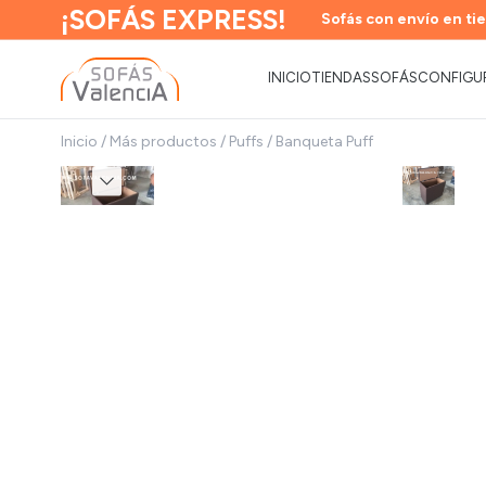
¡SOFÁS EXPRESS!
Sofás con envío en tie
INICIO
TIENDAS
SOFÁS
CONFIGU
Inicio
/
Más productos
/
Puffs
/
Banqueta Puff