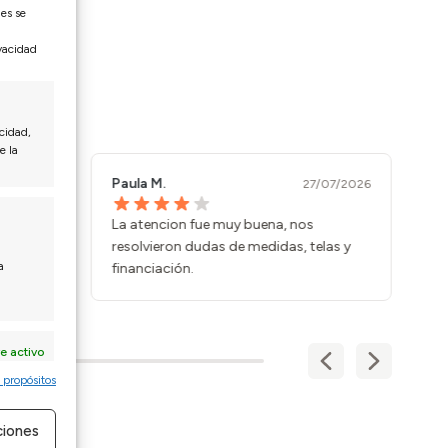
nes se
ivacidad
cidad,
e la
Paula M.
Ma
/07/2026
27/07/2026
ración
La atencion fue muy buena, nos
Co
nsado y
resolvieron dudas de medidas, telas y
vi
a
financiación.
e activo
 propósitos
ciones