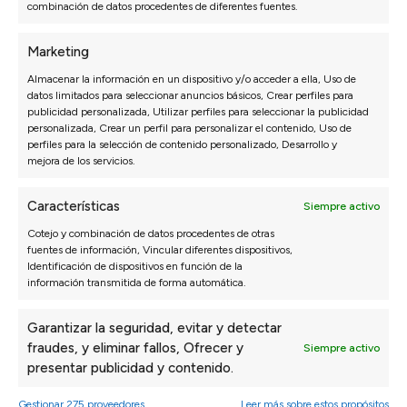
combinación de datos procedentes de diferentes fuentes.
Marketing
Almacenar la información en un dispositivo y/o acceder a ella, Uso de
datos limitados para seleccionar anuncios básicos, Crear perfiles para
publicidad personalizada, Utilizar perfiles para seleccionar la publicidad
personalizada, Crear un perfil para personalizar el contenido, Uso de
SOFÁS
DORMITORIO
perfiles para la selección de contenido personalizado, Desarrollo y
Sofás 3 Plazas a Medida
Packs ahorro
mejora de los servicios.
Sofás Chaise Longue
Colchones
Sofás Modulares
Canapés y Somieres
Características
Siempre activo
Sillones
Almohadas
Cotejo y combinación de datos procedentes de otras
Sofás Cama
Cabeceros de cama
fuentes de información, Vincular diferentes dispositivos,
Identificación de dispositivos en función de la
Sofás Rinconera
Mesitas de noche
información transmitida de forma automática.
Sofás Relax
Configurador dormitorio
Sofás Hostelería
Garantizar la seguridad, evitar y detectar
Configurador de sofás
fraudes, y eliminar fallos, Ofrecer y
Siempre activo
presentar publicidad y contenido.
MUEBLE HOGAR
PRODUCTOS PARA
Gestionar 275 proveedores
Leer más sobre estos propósitos
SOFÁS