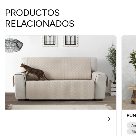
PRODUCTOS
RELACIONADOS
FUN
Am
Fij