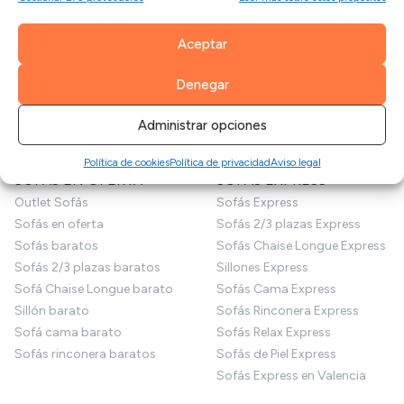
Mesas de comedor
Mesas de centro
Telas por metros
Aceptar
Mesa auxiliar
Fundas sofá
Sillas
Cojines
Denegar
Decoración
Patas para sofás
Puffs
Productos de limpieza
Administrar opciones
Sofás para perros
Limpiezas de sofás
Política de cookies
Política de privacidad
Aviso legal
SOFÁS EN OFERTA
SOFÁS EXPRESS
Outlet Sofás
Sofás Express
Sofás en oferta
Sofás 2/3 plazas Express
Sofás baratos
Sofás Chaise Longue Express
Sofás 2/3 plazas baratos
Sillones Express
Sofá Chaise Longue barato
Sofás Cama Express
Sillón barato
Sofás Rinconera Express
Sofá cama barato
Sofás Relax Express
Sofás rinconera baratos
Sofás de Piel Express
Sofás Express en Valencia