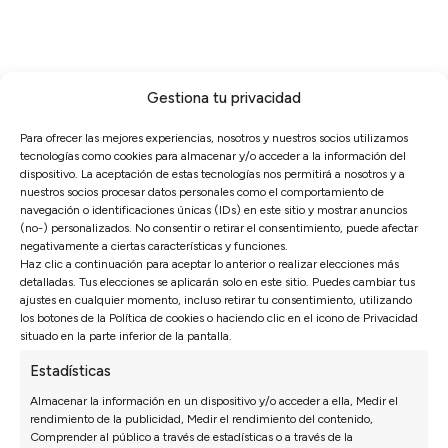
Gestiona tu privacidad
Opiniones de nuestros clientes
Para ofrecer las mejores experiencias, nosotros y nuestros socios utilizamos
tecnologías como cookies para almacenar y/o acceder a la información del
Sofás Valencia
dispositivo. La aceptación de estas tecnologías nos permitirá a nosotros y a
nuestros socios procesar datos personales como el comportamiento de
4,6
navegación o identificaciones únicas (IDs) en este sitio y mostrar anuncios
Basado en
3128
opiniones
(no-) personalizados. No consentir o retirar el consentimiento, puede afectar
negativamente a ciertas características y funciones.
Ver más opiniones
Haz clic a continuación para aceptar lo anterior o realizar elecciones más
detalladas. Tus elecciones se aplicarán solo en este sitio. Puedes cambiar tus
ajustes en cualquier momento, incluso retirar tu consentimiento, utilizando
los botones de la Política de cookies o haciendo clic en el icono de Privacidad
Isabel N.
27/07/2026
situado en la parte inferior de la pantalla.
montaje rápido. En
*** nos recomendó una configuración 
Estadísticas
 salón listo.
principio no habíamos pensado y ha 
Almacenar la información en un dispositivo y/o acceder a ella, Medir el
perfecta.
rendimiento de la publicidad, Medir el rendimiento del contenido,
Comprender al público a través de estadísticas o a través de la