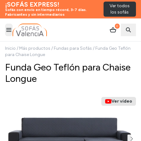
¡SOFÁS EXPRESS!
Ver todos
Sofás con envío en tiempo récord, 3-7 días.
los sofás
Fabricantes y sin intermediarios
0
Abrir menú
Abrir
Inicio
/
Más productos
/
Fundas para Sofás
/
Funda Geo Teflón
para Chaise Longue
Funda Geo Teflón para Chaise
Longue
Ver vídeo