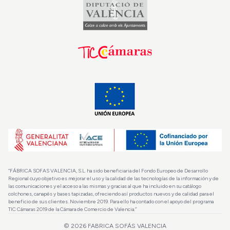
“FÁBRICA SOFAS VALENCIA, S.L. ha sido beneficiaria del Fondo Europeo de Desarrollo
Regional cuyo objetivo es mejorar el uso y la calidad de las tecnologías de la información y de
las comunicaciones y el acceso a las mismas y gracias al que ha incluido en su catálogo
colchones, canapés y bases tapizadas, ofreciendo así productos nuevos y de calidad para el
beneficio de sus clientes. Noviembre 2019. Para ello ha contado con el apoyo del programa
TIC Cámaras 2019 de la Cámara de Comercio de Valencia.”
© 2026
FABRICA SOFÁS VALENCIA