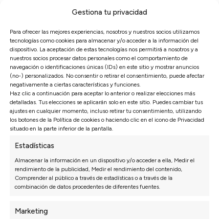
Gestiona tu privacidad
Sofás Valencia
4,6
Para ofrecer las mejores experiencias, nosotros y nuestros socios utilizamos
Basado en
3128
opiniones
tecnologías como cookies para almacenar y/o acceder a la información del
Ver más opiniones
dispositivo. La aceptación de estas tecnologías nos permitirá a nosotros y a
nuestros socios procesar datos personales como el comportamiento de
navegación o identificaciones únicas (IDs) en este sitio y mostrar anuncios
(no-) personalizados. No consentir o retirar el consentimiento, puede afectar
negativamente a ciertas características y funciones.
Isabel N.
/2026
27/07/2026
Haz clic a continuación para aceptar lo anterior o realizar elecciones más
detalladas. Tus elecciones se aplicarán solo en este sitio. Puedes cambiar tus
n
*** nos recomendó una configuración que al
ajustes en cualquier momento, incluso retirar tu consentimiento, utilizando
principio no habíamos pensado y ha quedado
los botones de la Política de cookies o haciendo clic en el icono de Privacidad
perfecta.
situado en la parte inferior de la pantalla.
Estadísticas
Almacenar la información en un dispositivo y/o acceder a ella, Medir el
rendimiento de la publicidad, Medir el rendimiento del contenido,
Comprender al público a través de estadísticas o a través de la
combinación de datos procedentes de diferentes fuentes.
Marketing