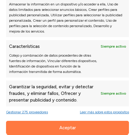
SOFÁS
DORMITORIO
Almacenar la información en un dispositivo y/o acceder a ella, Uso de
Sofás 3 Plazas a Medida
Packs ahorro
datos limitados para seleccionar anuncios básicos, Crear perfiles para
publicidad personalizada, Utilizar perfiles para seleccionar la publicidad
Sofás Chaise Longue
Colchones
personalizada, Crear un perfil para personalizar el contenido, Uso de
Sofás Modulares
Canapés y Somieres
perfiles para la selección de contenido personalizado, Desarrollo y
Sillones
Almohadas
mejora de los servicios.
Sofás Cama
Cabeceros de cama
Sofás Rinconera
Mesitas de noche
Características
Siempre activo
Sofás Relax
Configurador dormitorio
Cotejo y combinación de datos procedentes de otras
Sofás Hostelería
fuentes de información, Vincular diferentes dispositivos,
Identificación de dispositivos en función de la
Configurador de sofás
información transmitida de forma automática.
MUEBLE HOGAR
PRODUCTOS PARA
Garantizar la seguridad, evitar y detectar
SOFÁS
Mesas de comedor
fraudes, y eliminar fallos, Ofrecer y
Siempre activo
Mesas de centro
Telas por metros
presentar publicidad y contenido.
Mesa auxiliar
Fundas sofá
Gestionar 275 proveedores
Leer más sobre estos propósitos
Sillas
Cojines
Decoración
Patas para sofás
Puffs
Productos de limpieza
Aceptar
Sofás para perros
Limpiezas de sofás