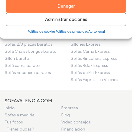
Denegar
SOFÁS EN OFERTA
SOFÁS EXPRESS
Administrar opciones
Outlet Sofás
Sofás Express
Sofás en oferta
Sofás 2/3 plazas Express
Política de cookies
Política de privacidad
Aviso legal
Sofás baratos
Sofás Chaise Longue Express
Sofás 2/3 plazas baratos
Sillones Express
Sofá Chaise Longue barato
Sofás Cama Express
Sillón barato
Sofás Rinconera Express
Sofá cama barato
Sofás Relax Express
Sofás rinconera baratos
Sofás de Piel Express
Sofás Express en Valencia
SOFAVALENCIA.COM
Inicio
Empresa
Sofás a medida
Blog
Tus fotos
Vídeo consejos
¿Tienes dudas?
Financiación