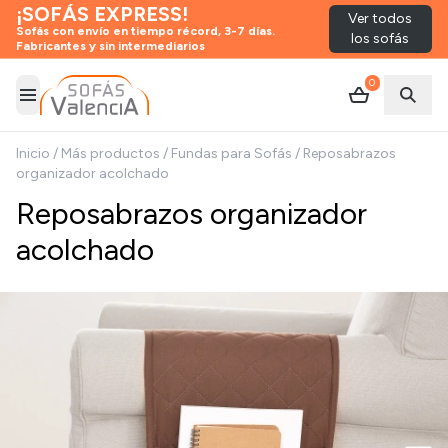
¡SOFÁS EXPRESS!
Ver todos
Sofás con envío en tiempo récord, 3-7 días.
los sofás
Fabricantes y sin intermediarios
0
Abrir menú
Abrir
Inicio
/
Más productos
/
Fundas para Sofás
/
Reposabrazos
organizador acolchado
Reposabrazos organizador
acolchado