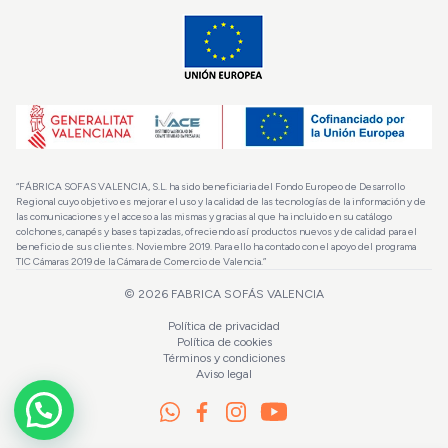
“FÁBRICA SOFAS VALENCIA, S.L. ha sido beneficiaria del Fondo Europeo de Desarrollo
Regional cuyo objetivo es mejorar el uso y la calidad de las tecnologías de la información y de
las comunicaciones y el acceso a las mismas y gracias al que ha incluido en su catálogo
colchones, canapés y bases tapizadas, ofreciendo así productos nuevos y de calidad para el
beneficio de sus clientes. Noviembre 2019. Para ello ha contado con el apoyo del programa
TIC Cámaras 2019 de la Cámara de Comercio de Valencia.”
© 2026
FABRICA SOFÁS VALENCIA
Política de privacidad
Política de cookies
Términos y condiciones
Aviso legal