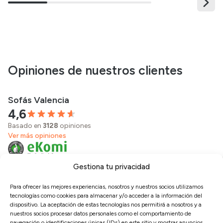
Opiniones de nuestros clientes
Sofás Valencia
4,6
Basado en
3128
opiniones
Ver más opiniones
Gestiona tu privacidad
Carmen S.
Isab
27/07/2026
Para ofrecer las mejores experiencias, nosotros y nuestros socios utilizamos
La entrega fue puntual y el montaje rápido. En
*** 
tecnologías como cookies para almacenar y/o acceder a la información del
media mañana ya teníamos el salón listo.
prin
dispositivo. La aceptación de estas tecnologías nos permitirá a nosotros y a
nuestros socios procesar datos personales como el comportamiento de
perf
navegación o identificaciones únicas (IDs) en este sitio y mostrar anuncios