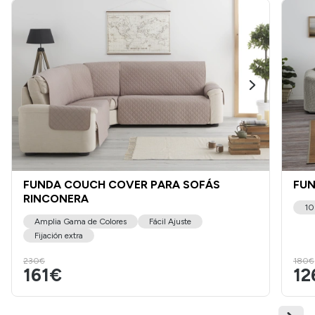
FUNDA COUCH COVER PARA SOFÁS
FUN
RINCONERA
10
Amplia Gama de Colores
Fácil Ajuste
Fijación extra
230€
180€
161€
12