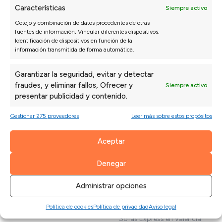
MUEBLE HOGAR
PRODUCTOS PARA
Características
Siempre activo
SOFÁS
Mesas de comedor
Cotejo y combinación de datos procedentes de otras
Mesas de centro
Telas por metros
fuentes de información, Vincular diferentes dispositivos,
Mesa auxiliar
Fundas sofá
Identificación de dispositivos en función de la
Sillas
Cojines
información transmitida de forma automática.
Decoración
Patas para sofás
Puffs
Productos de limpieza
Garantizar la seguridad, evitar y detectar
Sofás para perros
Limpiezas de sofás
fraudes, y eliminar fallos, Ofrecer y
Siempre activo
presentar publicidad y contenido.
SOFÁS EN OFERTA
SOFÁS EXPRESS
Gestionar 275 proveedores
Leer más sobre estos propósitos
Outlet Sofás
Sofás Express
Sofás en oferta
Sofás 2/3 plazas Express
Aceptar
Sofás baratos
Sofás Chaise Longue Express
Sofás 2/3 plazas baratos
Sillones Express
Denegar
Sofá Chaise Longue barato
Sofás Cama Express
Sillón barato
Sofás Rinconera Express
Administrar opciones
Sofá cama barato
Sofás Relax Express
Sofás rinconera baratos
Sofás de Piel Express
Política de cookies
Política de privacidad
Aviso legal
Sofás Express en Valencia