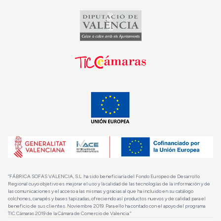
“FÁBRICA SOFAS VALENCIA, S.L. ha sido beneficiaria del Fondo Europeo de Desarrollo
Regional cuyo objetivo es mejorar el uso y la calidad de las tecnologías de la información y de
las comunicaciones y el acceso a las mismas y gracias al que ha incluido en su catálogo
colchones, canapés y bases tapizadas, ofreciendo así productos nuevos y de calidad para el
beneficio de sus clientes. Noviembre 2019. Para ello ha contado con el apoyo del programa
TIC Cámaras 2019 de la Cámara de Comercio de Valencia.”