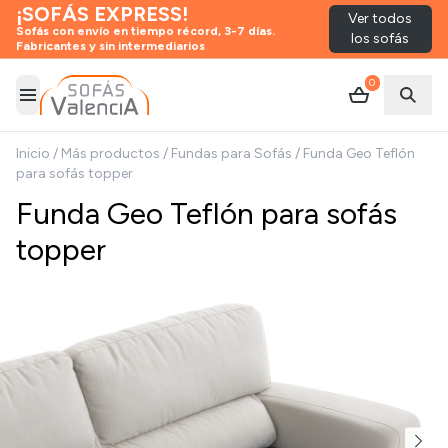
¡SOFÁS EXPRESS!
Ver todos
Sofás con envío en tiempo récord, 3-7 días.
los sofás
Fabricantes y sin intermediarios
0
Abrir menú
Abrir
Inicio
/
Más productos
/
Fundas para Sofás
/
Funda Geo Teflón
para sofás topper
Funda Geo Teflón para sofás
topper