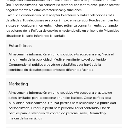
(no-) personalizados. No consentir o retirar el consentimiento, puede afectar
negativamente a ciertas características y funciones.
Haz clic a continuación para aceptar lo anterior o realizar elecciones más
detalladas. Tus elecciones se aplicarán solo en este sitio. Puedes cambiar tus
ajustes en cualquier momento, incluso retirar tu consentimiento, utilizando
los botones de la Política de cookies o haciendo clic en el icono de Privacidad
situado en la parte inferior de la pantalla.
Estadísticas
SOFÁS
DORMITORIO
Almacenar la información en un dispositivo y/o acceder a ella, Medir el
Sofás 3 Plazas a Medida
Packs ahorro
rendimiento de la publicidad, Medir el rendimiento del contenido,
Sofás Chaise Longue
Colchones
Comprender al público a través de estadísticas o a través de la
combinación de datos procedentes de diferentes fuentes.
Sofás Modulares
Canapés y Somieres
Sillones
Almohadas
Marketing
Sofás Cama
Cabeceros de cama
Sofás Rinconera
Mesitas de noche
Almacenar la información en un dispositivo y/o acceder a ella, Uso de
datos limitados para seleccionar anuncios básicos, Crear perfiles para
Sofás Relax
Configurador dormitorio
publicidad personalizada, Utilizar perfiles para seleccionar la publicidad
Sofás Hostelería
personalizada, Crear un perfil para personalizar el contenido, Uso de
Configurador de sofás
perfiles para la selección de contenido personalizado, Desarrollo y
mejora de los servicios.