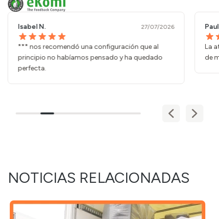
Isabel N.
Paul
27/07/2026
*** nos recomendó una configuración que al
La a
principio no habíamos pensado y ha quedado
de m
perfecta.
NOTICIAS RELACIONADAS