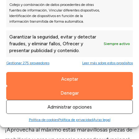
2.226€
Cotejo y combinación de datos procedentes de otras
fuentes de información, Vincular diferentes dispositivos,
Identificación de dispositivos en función de la
SOFÁ RINCONERA RELAX MOTOR ESTHER
información transmitida de forma automática.
3.926€
Garantizar la seguridad, evitar y detectar
2.748€
fraudes, y eliminar fallos, Ofrecer y
Siempre activo
presentar publicidad y contenido.
SOFÁ RINCONERA MODELO GEO
Gestionar 275 proveedores
Leer más sobre estos propósitos
EXTRAÍBLE
Ver vídeo
Aceptar
3.310€
Denegar
2.317€
Administrar opciones
Política de cookies
Política de privacidad
Aviso legal
¡Aprovecha al máximo estas maravillosas piezas de