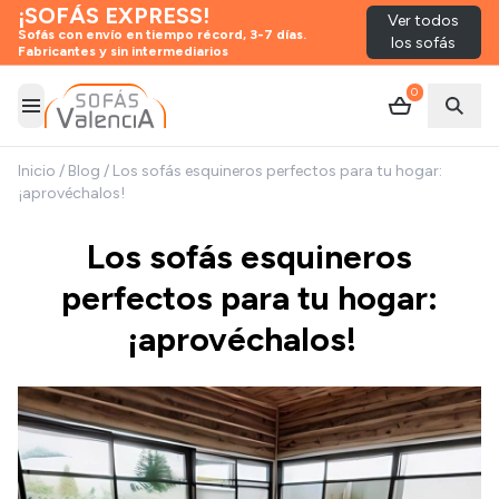
¡SOFÁS EXPRESS!
Ver todos
Sofás con envío en tiempo récord, 3-7 días.
los sofás
Fabricantes y sin intermediarios
0
Abrir menú
Abrir
Inicio
/
Blog
/
Los sofás esquineros perfectos para tu hogar:
¡aprovéchalos!
Los sofás esquineros
perfectos para tu hogar:
¡aprovéchalos!