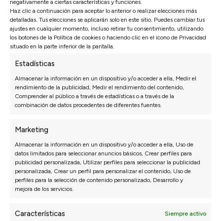
negativamente a ciertas características y funciones.
SOFÁ RINCONERA DALÍ EXTRAIBLE
Haz clic a continuación para aceptar lo anterior o realizar elecciones más
detalladas. Tus elecciones se aplicarán solo en este sitio. Puedes cambiar tus
Ver vídeo
ajustes en cualquier momento, incluso retirar tu consentimiento, utilizando
los botones de la Política de cookies o haciendo clic en el icono de Privacidad
situado en la parte inferior de la pantalla.
3.445€
2.411€
Estadísticas
Almacenar la información en un dispositivo y/o acceder a ella, Medir el
SOFÁ RINCONERA RELAX MOTOR
rendimiento de la publicidad, Medir el rendimiento del contenido,
VALENCIA
Comprender al público a través de estadísticas o a través de la
combinación de datos procedentes de diferentes fuentes.
Ver vídeo
Marketing
3.926€
Almacenar la información en un dispositivo y/o acceder a ella, Uso de
2.748€
datos limitados para seleccionar anuncios básicos, Crear perfiles para
publicidad personalizada, Utilizar perfiles para seleccionar la publicidad
personalizada, Crear un perfil para personalizar el contenido, Uso de
SOFÁ RINCONERA POTENZA TERMINAL
perfiles para la selección de contenido personalizado, Desarrollo y
mejora de los servicios.
Ver vídeo
Características
Siempre activo
3.180€