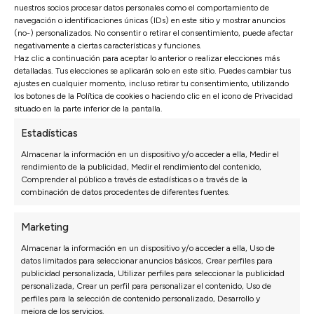
As
nuestros socios procesar datos personales como el comportamiento de
Medida:
Ancho ±320 cm (asiento 90 cm)
navegación o identificaciones únicas (IDs) en este sitio y mostrar anuncios
Med
(no-) personalizados. No consentir o retirar el consentimiento, puede afectar
Chai
negativamente a ciertas características y funciones.
Haz clic a continuación para aceptar lo anterior o realizar elecciones más
4.460€
5.715
detalladas. Tus elecciones se aplicarán solo en este sitio. Puedes cambiar tus
3.122€
4.
ajustes en cualquier momento, incluso retirar tu consentimiento, utilizando
los botones de la Política de cookies o haciendo clic en el icono de Privacidad
situado en la parte inferior de la pantalla.
Estadísticas
Almacenar la información en un dispositivo y/o acceder a ella, Medir el
rendimiento de la publicidad, Medir el rendimiento del contenido,
Comprender al público a través de estadísticas o a través de la
combinación de datos procedentes de diferentes fuentes.
Configura tu
Sofá
Rinconera Potenza
Marketing
Terminal a medida
Almacenar la información en un dispositivo y/o acceder a ella, Uso de
datos limitados para seleccionar anuncios básicos, Crear perfiles para
publicidad personalizada, Utilizar perfiles para seleccionar la publicidad
Configura este sofá como prefieras a través de
personalizada, Crear un perfil para personalizar el contenido, Uso de
nuestro configurador para tener tu sofá a medida en
perfiles para la selección de contenido personalizado, Desarrollo y
un poco más de tiempo
mejora de los servicios.