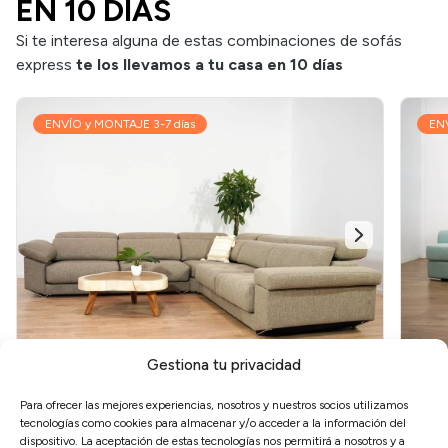
EN 10 DÍAS
Si te interesa alguna de estas combinaciones de sofás
express
te los llevamos a tu casa en 10 días
ENVÍO y MONTAJE 3-7 días
ENV
Gestiona tu privacidad
RINCONERA DALÍ
RIN
Para ofrecer las mejores experiencias, nosotros y nuestros socios utilizamos
tecnologías como cookies para almacenar y/o acceder a la información del
Diseño Moderno
ENVÍO EXPRESS
EN
dispositivo. La aceptación de estas tecnologías nos permitirá a nosotros y a
35KG HR + Visco
Asientos Extraíbles