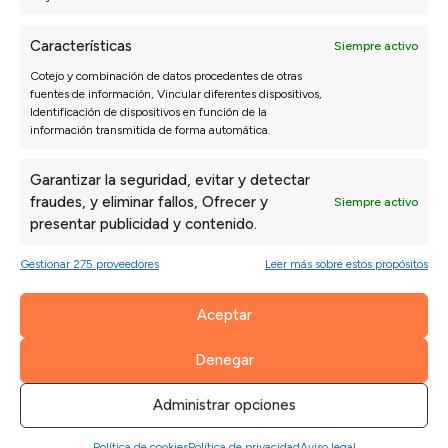
Ir al configurador
Características
Siempre activo
Cotejo y combinación de datos procedentes de otras
fuentes de información, Vincular diferentes dispositivos,
Identificación de dispositivos en función de la
información transmitida de forma automática.
Opiniones de nuestros clientes
Garantizar la seguridad, evitar y detectar
fraudes, y eliminar fallos, Ofrecer y
Siempre activo
presentar publicidad y contenido.
Sofás Valencia
4,6
Gestionar 275 proveedores
Leer más sobre estos propósitos
Basado en
3128
opiniones
Ver más opiniones
Aceptar
Denegar
Carmen S.
Isab
27/07/2026
Administrar opciones
La entrega fue puntual y el montaje rápido. En
*** 
media mañana ya teníamos el salón listo.
prin
Política de cookies
Política de privacidad
Aviso legal