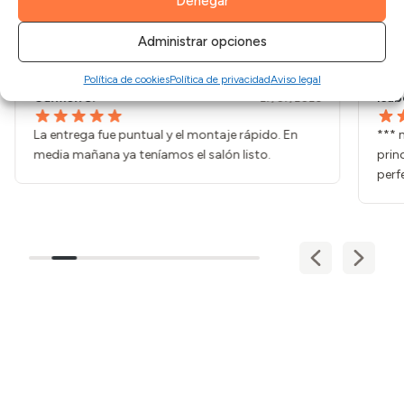
Denegar
Basado en
3128
opiniones
Ver más opiniones
Administrar opciones
Política de cookies
Política de privacidad
Aviso legal
Carmen S.
Isab
27/07/2026
La entrega fue puntual y el montaje rápido. En
*** 
media mañana ya teníamos el salón listo.
prin
perf