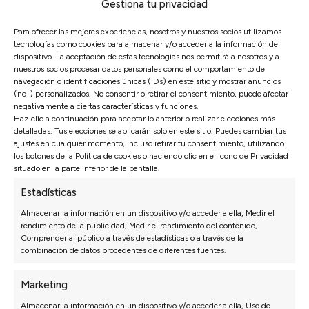
Gestiona tu privacidad
Para ofrecer las mejores experiencias, nosotros y nuestros socios utilizamos
tecnologías como cookies para almacenar y/o acceder a la información del
dispositivo. La aceptación de estas tecnologías nos permitirá a nosotros y a
nuestros socios procesar datos personales como el comportamiento de
navegación o identificaciones únicas (IDs) en este sitio y mostrar anuncios
RINCONERA DALÍ
RIN
(no-) personalizados. No consentir o retirar el consentimiento, puede afectar
negativamente a ciertas características y funciones.
Diseño Moderno
ENVÍO EXPRESS
EN
Haz clic a continuación para aceptar lo anterior o realizar elecciones más
35KG HR + Visco
Asientos Extraíbles
As
detalladas. Tus elecciones se aplicarán solo en este sitio. Puedes cambiar tus
Medida:
Ancho ±320 cm (asiento 90 cm)
ajustes en cualquier momento, incluso retirar tu consentimiento, utilizando
Med
los botones de la Política de cookies o haciendo clic en el icono de Privacidad
Chai
situado en la parte inferior de la pantalla.
4.460€
5.715
Estadísticas
3.122€
4.
Almacenar la información en un dispositivo y/o acceder a ella, Medir el
rendimiento de la publicidad, Medir el rendimiento del contenido,
Comprender al público a través de estadísticas o a través de la
combinación de datos procedentes de diferentes fuentes.
Marketing
Almacenar la información en un dispositivo y/o acceder a ella, Uso de