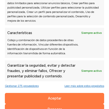
Configura tu
Sofá
datos limitados para seleccionar anuncios básicos, Crear perfiles para
publicidad personalizada, Utilizar perfiles para seleccionar la publicidad
Rinconera Modelo Geo
personalizada, Crear un perfil para personalizar el contenido, Uso de
perfiles para la selección de contenido personalizado, Desarrollo y
Extraíble a medida
mejora de los servicios.
Configura este sofá como prefieras a través de
Características
Siempre activo
nuestro configurador para tener tu sofá a medida en
un poco más de tiempo
Cotejo y combinación de datos procedentes de otras
fuentes de información, Vincular diferentes dispositivos,
Identificación de dispositivos en función de la
Ir al configurador
información transmitida de forma automática.
Garantizar la seguridad, evitar y detectar
fraudes, y eliminar fallos, Ofrecer y
Siempre activo
presentar publicidad y contenido.
Opiniones de nuestros clientes
Gestionar 275 proveedores
Leer más sobre estos propósitos
Aceptar
Sofás Valencia
4,6