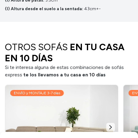
(i) Altura de patas:
3.5cm
(l) Altura desde el suelo a la sentada:
43cm+-
OTROS SOFÁS
EN TU CASA
EN 10 DÍAS
Si te interesa alguna de estas combinaciones de sofás
express
te los llevamos a tu casa en 10 días
ENVÍO y MONTAJE 3-7 días
ENV