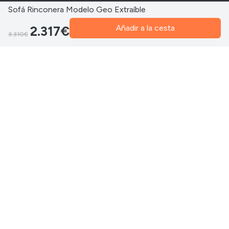
Sofá Rinconera Modelo Geo Extraíble
Añadir a la cesta
2.317€
3.310€
“FÁBRICA SOFAS VALENCIA, S.L. ha sido beneficiaria del Fondo Europeo de Desarrollo
Regional cuyo objetivo es mejorar el uso y la calidad de las tecnologías de la información y de
las comunicaciones y el acceso a las mismas y gracias al que ha incluido en su catálogo
colchones, canapés y bases tapizadas, ofreciendo así productos nuevos y de calidad para el
beneficio de sus clientes. Noviembre 2019. Para ello ha contado con el apoyo del programa
TIC Cámaras 2019 de la Cámara de Comercio de Valencia.”
© 2026
FABRICA SOFÁS VALENCIA
Política de privacidad
Política de cookies
Términos y condiciones
Aviso legal