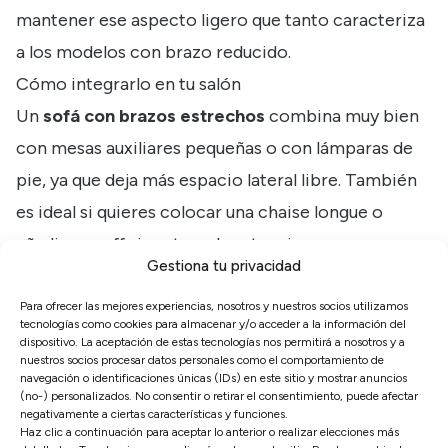
mantener ese aspecto ligero que tanto caracteriza
a los modelos con brazo reducido.
Cómo integrarlo en tu salón
Un
sofá con brazos estrechos
combina muy bien
con mesas auxiliares pequeñas o con lámparas de
pie, ya que deja más espacio lateral libre. También
es ideal si quieres colocar una chaise longue o
añadir un puff sin saturar la estancia.
Gestiona tu privacidad
Si buscas un ambiente cálido, puedes añadir cojines
de diferentes texturas o una manta doblada en el
Para ofrecer las mejores experiencias, nosotros y nuestros socios utilizamos
tecnologías como cookies para almacenar y/o acceder a la información del
respaldo. Si prefieres un estilo más moderno,
dispositivo. La aceptación de estas tecnologías nos permitirá a nosotros y a
nuestros socios procesar datos personales como el comportamiento de
bastará con mantener una paleta neutra y dejar que
navegación o identificaciones únicas (IDs) en este sitio y mostrar anuncios
(no-) personalizados. No consentir o retirar el consentimiento, puede afectar
el diseño del sofá sea el protagonista.
negativamente a ciertas características y funciones.
Haz clic a continuación para aceptar lo anterior o realizar elecciones más