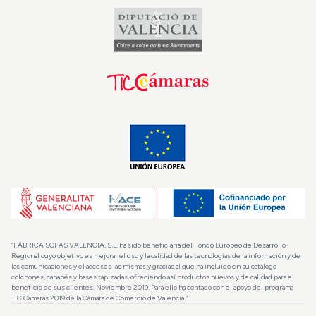
“FÁBRICA SOFAS VALENCIA, S.L. ha sido beneficiaria del Fondo Europeo de Desarrollo
Regional cuyo objetivo es mejorar el uso y la calidad de las tecnologías de la información y de
las comunicaciones y el acceso a las mismas y gracias al que ha incluido en su catálogo
colchones, canapés y bases tapizadas, ofreciendo así productos nuevos y de calidad para el
beneficio de sus clientes. Noviembre 2019. Para ello ha contado con el apoyo del programa
TIC Cámaras 2019 de la Cámara de Comercio de Valencia.”