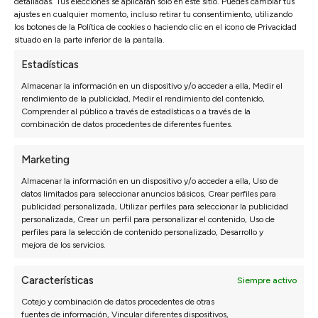
detalladas. Tus elecciones se aplicarán solo en este sitio. Puedes cambiar tus
ajustes en cualquier momento, incluso retirar tu consentimiento, utilizando
los botones de la Política de cookies o haciendo clic en el icono de Privacidad
situado en la parte inferior de la pantalla.
Estadísticas
Almacenar la información en un dispositivo y/o acceder a ella, Medir el
rendimiento de la publicidad, Medir el rendimiento del contenido,
Comprender al público a través de estadísticas o a través de la
combinación de datos procedentes de diferentes fuentes.
Marketing
Álvaro Murillo
Almacenar la información en un dispositivo y/o acceder a ella, Uso de
CEO de Sofás Valencia
datos limitados para seleccionar anuncios básicos, Crear perfiles para
publicidad personalizada, Utilizar perfiles para seleccionar la publicidad
Soy Álvaro Murillo experto en sofás y colchones y
personalizada, Crear un perfil para personalizar el contenido, Uso de
perfiles para la selección de contenido personalizado, Desarrollo y
CEO de Sofás Valencia. Con muchos años de
mejora de los servicios.
experiencia en el sector he dedicado mi carrera a la
innovación y la excelencia en la industria de los
Características
Siempre activo
sofás. El objetivo siempre ha sido y es ofrecer
productos de altísima calidad, personalizados y
Cotejo y combinación de datos procedentes de otras
fuentes de información, Vincular diferentes dispositivos,