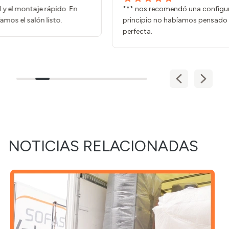
*** nos recomendó una configuración que al
La a
principio no habíamos pensado y ha quedado
de m
perfecta.
NOTICIAS RELACIONADAS