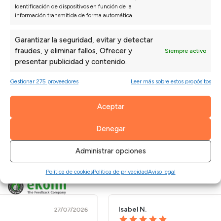
accesibles para todo el mundo, asegurando el
Identificación de dispositivos en función de la
máximo confort y durabilidad para nuestros
información transmitida de forma automática.
clientes.
Garantizar la seguridad, evitar y detectar
fraudes, y eliminar fallos, Ofrecer y
Siempre activo
presentar publicidad y contenido.
Gestionar 275 proveedores
Leer más sobre estos propósitos
Opiniones de nuestros clientes
Aceptar
Denegar
Sofás Valencia
4,6
Administrar opciones
Basado en
3128
opiniones
Política de cookies
Política de privacidad
Aviso legal
Ver más opiniones
Isabel N.
Paul
27/07/2026