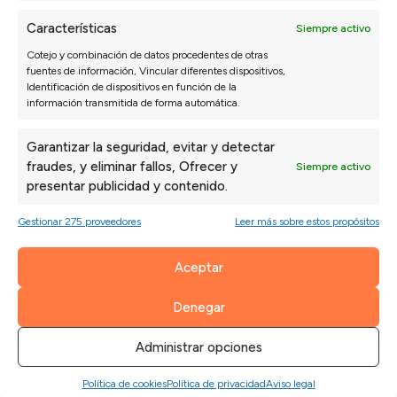
Sofás Valencia
4,6
Características
Siempre activo
Basado en
3128
opiniones
Cotejo y combinación de datos procedentes de otras
Ver más opiniones
fuentes de información, Vincular diferentes dispositivos,
Identificación de dispositivos en función de la
información transmitida de forma automática.
Isabel N.
Paul
27/07/2026
Garantizar la seguridad, evitar y detectar
fraudes, y eliminar fallos, Ofrecer y
*** nos recomendó una configuración que al
La a
Siempre activo
presentar publicidad y contenido.
principio no habíamos pensado y ha quedado
de m
perfecta.
Gestionar 275 proveedores
Leer más sobre estos propósitos
Aceptar
Denegar
Administrar opciones
Política de cookies
Política de privacidad
Aviso legal