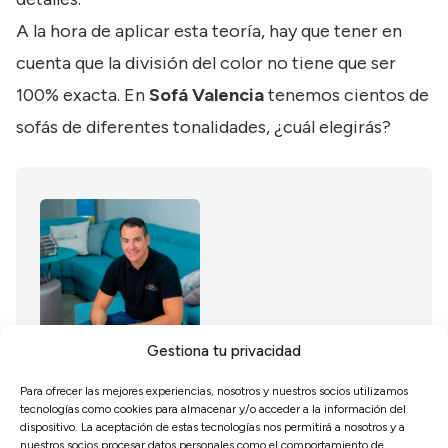
A la hora de aplicar esta teoría, hay que tener en
cuenta que la división del color no tiene que ser
100% exacta. En
Sofá Valencia
tenemos cientos de
sofás de diferentes tonalidades, ¿cuál elegirás?
Gestiona tu privacidad
Para ofrecer las mejores experiencias, nosotros y nuestros socios utilizamos
Álvaro Murillo
tecnologías como cookies para almacenar y/o acceder a la información del
dispositivo. La aceptación de estas tecnologías nos permitirá a nosotros y a
CEO de Sofás Valencia
nuestros socios procesar datos personales como el comportamiento de