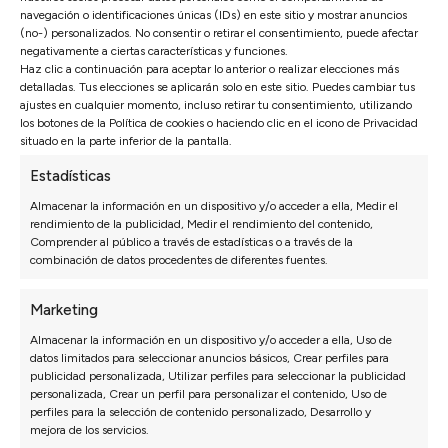
navegación o identificaciones únicas (IDs) en este sitio y mostrar anuncios
Soy Álvaro Murillo experto en sofás y colchones y
(no-) personalizados. No consentir o retirar el consentimiento, puede afectar
CEO de Sofás Valencia. Con muchos años de
negativamente a ciertas características y funciones.
Haz clic a continuación para aceptar lo anterior o realizar elecciones más
experiencia en el sector he dedicado mi carrera a la
detalladas. Tus elecciones se aplicarán solo en este sitio. Puedes cambiar tus
innovación y la excelencia en la industria de los
ajustes en cualquier momento, incluso retirar tu consentimiento, utilizando
sofás. El objetivo siempre ha sido y es ofrecer
los botones de la Política de cookies o haciendo clic en el icono de Privacidad
situado en la parte inferior de la pantalla.
productos de altísima calidad, personalizados y
accesibles para todo el mundo, asegurando el
Estadísticas
máximo confort y durabilidad para nuestros
Almacenar la información en un dispositivo y/o acceder a ella, Medir el
clientes.
rendimiento de la publicidad, Medir el rendimiento del contenido,
Comprender al público a través de estadísticas o a través de la
combinación de datos procedentes de diferentes fuentes.
Marketing
Almacenar la información en un dispositivo y/o acceder a ella, Uso de
datos limitados para seleccionar anuncios básicos, Crear perfiles para
publicidad personalizada, Utilizar perfiles para seleccionar la publicidad
Opiniones de nuestros clientes
personalizada, Crear un perfil para personalizar el contenido, Uso de
perfiles para la selección de contenido personalizado, Desarrollo y
mejora de los servicios.