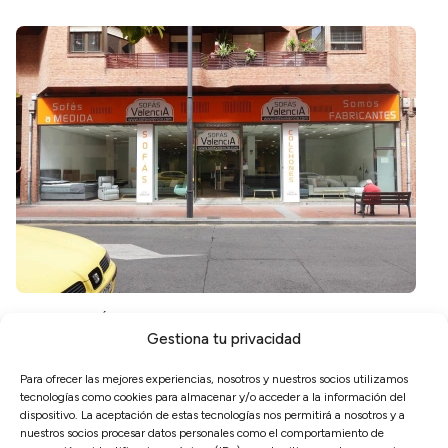
NOTICIAS SOFÁS
·
TIENDAS
Gestiona tu privacidad
Sofás Valencia: Tu Tienda de Sofás en
Logroño
Para ofrecer las mejores experiencias, nosotros y nuestros socios utilizamos
tecnologías como cookies para almacenar y/o acceder a la información del
11 septiembre, 2023
dispositivo. La aceptación de estas tecnologías nos permitirá a nosotros y a
nuestros socios procesar datos personales como el comportamiento de
Puedes encontrarnos en la Calle Dr. Múgica 8, 26002