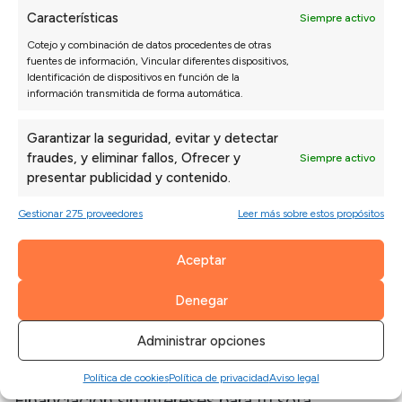
Descubre la nueva Tienda de Sofás en Málaga
Características
Siempre activo
25 febrero, 2019
Cotejo y combinación de datos procedentes de otras
fuentes de información, Vincular diferentes dispositivos,
Si, vamos a abrir otra tienda de sofás en la localidad de
Identificación de dispositivos en función de la
Málaga, pero antes de comunicaros los detalles nos
información transmitida de forma automática.
gustaría contaros que significa para nosotros el poder
abrir otra exposición de Sofás Valen...
Garantizar la seguridad, evitar y detectar
fraudes, y eliminar fallos, Ofrecer y
Siempre activo
Leer más
presentar publicidad y contenido.
Gestionar 275 proveedores
Leer más sobre estos propósitos
Aceptar
Denegar
Administrar opciones
NOTICIAS SOFÁS
·
TIENDAS
Política de cookies
Política de privacidad
Aviso legal
Financiación sin intereses para tu sofá