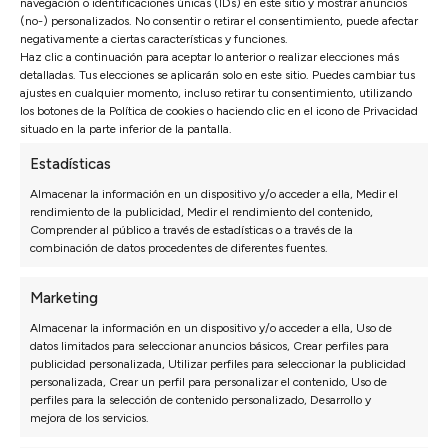
navegación o identificaciones únicas (IDs) en este sitio y mostrar anuncios
Logroño. Visita nuestra nueva tienda de Sofás, ¡Te
(no-) personalizados. No consentir o retirar el consentimiento, puede afectar
negativamente a ciertas características y funciones.
estamos esperando!...
Haz clic a continuación para aceptar lo anterior o realizar elecciones más
detalladas. Tus elecciones se aplicarán solo en este sitio. Puedes cambiar tus
Leer más
ajustes en cualquier momento, incluso retirar tu consentimiento, utilizando
los botones de la Política de cookies o haciendo clic en el icono de Privacidad
situado en la parte inferior de la pantalla.
Estadísticas
Almacenar la información en un dispositivo y/o acceder a ella, Medir el
rendimiento de la publicidad, Medir el rendimiento del contenido,
Comprender al público a través de estadísticas o a través de la
combinación de datos procedentes de diferentes fuentes.
Marketing
Almacenar la información en un dispositivo y/o acceder a ella, Uso de
datos limitados para seleccionar anuncios básicos, Crear perfiles para
publicidad personalizada, Utilizar perfiles para seleccionar la publicidad
personalizada, Crear un perfil para personalizar el contenido, Uso de
perfiles para la selección de contenido personalizado, Desarrollo y
mejora de los servicios.
NOTICIAS SOFÁS
·
TIENDAS