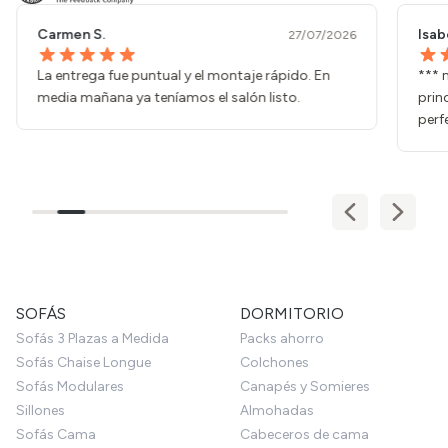
Isabel N.
Paul
27/07/2026
*** nos recomendó una configuración que al
La a
principio no habíamos pensado y ha quedado
de m
perfecta.
SOFÁS
DORMITORIO
Sofás 3 Plazas a Medida
Packs ahorro
Sofás Chaise Longue
Colchones
Sofás Modulares
Canapés y Somieres
Sillones
Almohadas
Sofás Cama
Cabeceros de cama