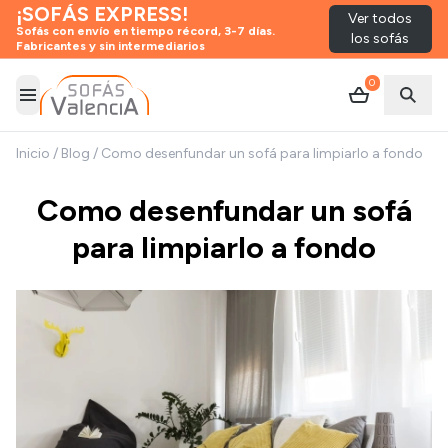
¡SOFÁS EXPRESS!
Ver todos
Sofás con envío en tiempo récord, 3-7 días.
los sofás
Fabricantes y sin intermediarios
0
Abrir menú
Abrir
Inicio
/
Blog
/
Como desenfundar un sofá para limpiarlo a fondo
Como desenfundar un sofá
para limpiarlo a fondo