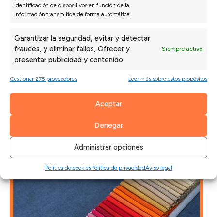
Isabel N.
Paul
27/07/2026
Identificación de dispositivos en función de la
información transmitida de forma automática.
*** nos recomendó una configuración que al
La a
principio no habíamos pensado y ha quedado
de m
Garantizar la seguridad, evitar y detectar
perfecta.
fraudes, y eliminar fallos, Ofrecer y
Siempre activo
presentar publicidad y contenido.
Gestionar 275 proveedores
Leer más sobre estos propósitos
Aceptar
Denegar
NOTICIAS RELACIONADAS
Administrar opciones
Política de cookies
Política de privacidad
Aviso legal