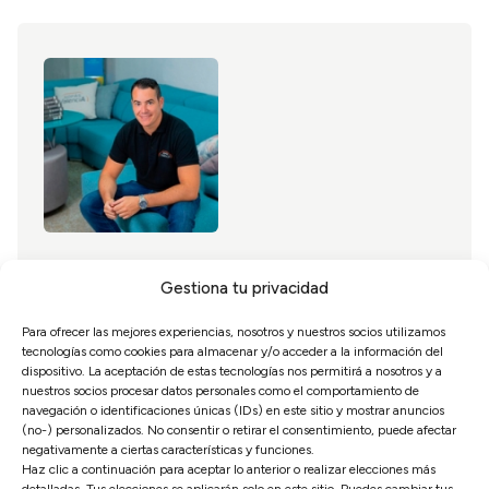
Álvaro Murillo
Gestiona tu privacidad
CEO de Sofás Valencia
Para ofrecer las mejores experiencias, nosotros y nuestros socios utilizamos
tecnologías como cookies para almacenar y/o acceder a la información del
Soy Álvaro Murillo experto en sofás y colchones y
dispositivo. La aceptación de estas tecnologías nos permitirá a nosotros y a
CEO de Sofás Valencia. Con muchos años de
nuestros socios procesar datos personales como el comportamiento de
navegación o identificaciones únicas (IDs) en este sitio y mostrar anuncios
experiencia en el sector he dedicado mi carrera a la
(no-) personalizados. No consentir o retirar el consentimiento, puede afectar
innovación y la excelencia en la industria de los
negativamente a ciertas características y funciones.
sofás. El objetivo siempre ha sido y es ofrecer
Haz clic a continuación para aceptar lo anterior o realizar elecciones más
detalladas. Tus elecciones se aplicarán solo en este sitio. Puedes cambiar tus