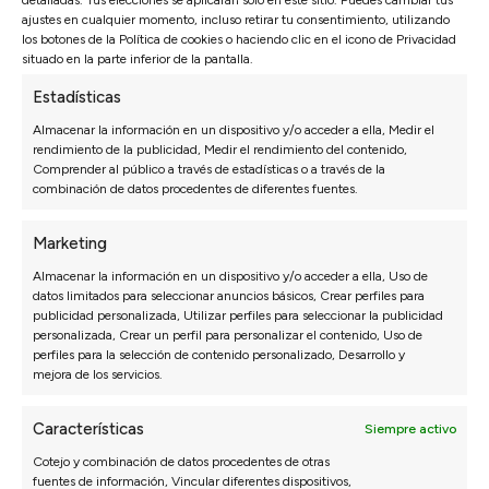
productos de altísima calidad, personalizados y
ajustes en cualquier momento, incluso retirar tu consentimiento, utilizando
accesibles para todo el mundo, asegurando el
los botones de la Política de cookies o haciendo clic en el icono de Privacidad
máximo confort y durabilidad para nuestros
situado en la parte inferior de la pantalla.
clientes.
Estadísticas
Almacenar la información en un dispositivo y/o acceder a ella, Medir el
rendimiento de la publicidad, Medir el rendimiento del contenido,
Comprender al público a través de estadísticas o a través de la
combinación de datos procedentes de diferentes fuentes.
Marketing
Opiniones de nuestros clientes
Almacenar la información en un dispositivo y/o acceder a ella, Uso de
datos limitados para seleccionar anuncios básicos, Crear perfiles para
publicidad personalizada, Utilizar perfiles para seleccionar la publicidad
Sofás Valencia
personalizada, Crear un perfil para personalizar el contenido, Uso de
perfiles para la selección de contenido personalizado, Desarrollo y
4,6
mejora de los servicios.
Basado en
3128
opiniones
Ver más opiniones
Características
Siempre activo
Cotejo y combinación de datos procedentes de otras
fuentes de información, Vincular diferentes dispositivos,