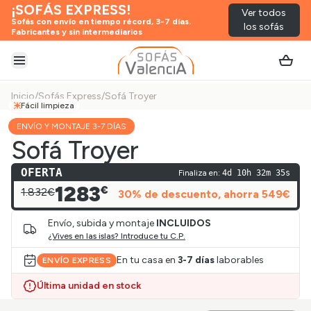
¡SOFÁS EXPRESS!
Ver todos
Sofás con envío en tiempo récord, 3-7 días.
los sofás
Fabricantes y sin intermediarios
Abrir menú
Inicio
/
Sofás Express
/
Sofá Troyer
Fácil limpieza
ENVÍO Y MONTAJE 3-7 DÍAS
Sofá Troyer
OFERTA
Finaliza en:
4d 10h 32m 35s
1283
€
1.832€
30
% de descuento
, ahorra
549
€
Envío, subida y montaje
INCLUIDOS
¿Vives en las islas? Introduce tu C.P.
En tu casa en
3-7 días
laborables
ENVÍO EXPRESS
Última unidad en stock