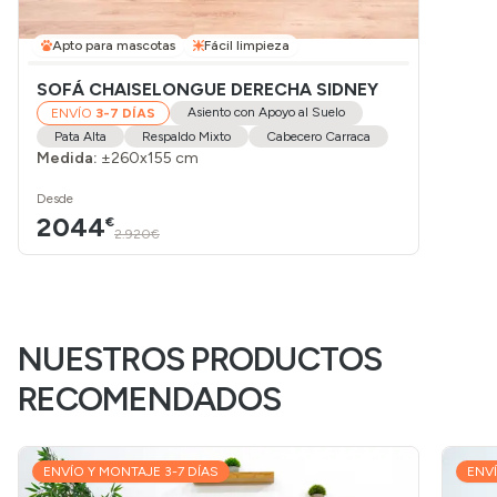
Apto para mascotas
Fácil limpieza
SOFÁ CHAISELONGUE DERECHA SIDNEY
Asiento con Apoyo al Suelo
ENVÍO
3-7 DÍAS
Pata Alta
Respaldo Mixto
Cabecero Carraca
Medida:
±260x155 cm
Desde
2044
€
2.920€
NUESTROS PRODUCTOS
RECOMENDADOS
ENVÍO Y MONTAJE 3-7 DÍAS
ENVÍ