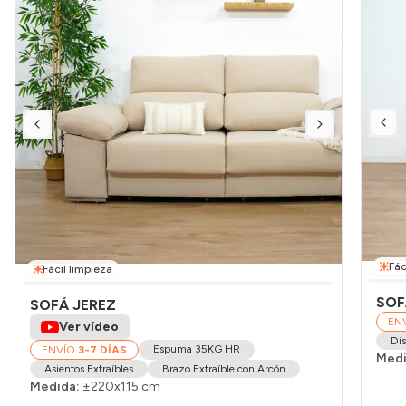
Fác
Fácil limpieza
SOF
SOFÁ JEREZ
EN
Ver vídeo
Dis
Espuma 35KG HR
ENVÍO
3-7 DÍAS
Medi
Asientos Extraíbles
Brazo Extraíble con Arcón
Medida:
±220x115 cm