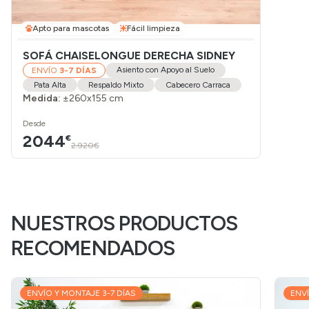
Apto para mascotas
Fácil limpieza
SOFÁ CHAISELONGUE DERECHA SIDNEY
Asiento con Apoyo al Suelo
ENVÍO
3-7 DÍAS
Pata Alta
Respaldo Mixto
Cabecero Carraca
Medida:
±260x155 cm
Desde
2044
€
2.920€
NUESTROS PRODUCTOS
RECOMENDADOS
ENVÍO Y MONTAJE 3-7 DÍAS
ENVÍ