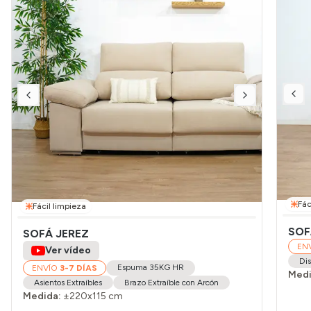
Fác
Fácil limpieza
SOF
SOFÁ JEREZ
EN
Ver vídeo
Dis
Espuma 35KG HR
ENVÍO
3-7 DÍAS
Medi
Asientos Extraíbles
Brazo Extraíble con Arcón
Medida:
±220x115 cm