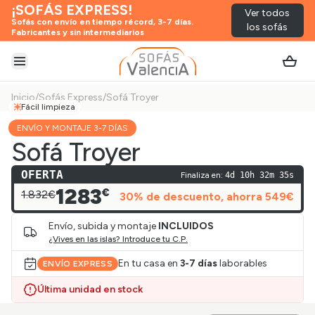
¡SOFÁS EXPRESS!
Ver todos
Sofás con envío en tiempo récord, 3-7 días.
los sofás
Fabricantes y sin intermediarios
Abrir menú
Inicio
/
Sofás Express
/
Sofá Troyer
Fácil limpieza
ENVÍO Y MONTAJE 3-7 DÍAS
Sofá Troyer
OFERTA
Finaliza en:
4d 10h 32m 35s
1283
€
1.832€
30
% de descuento
, ahorra
549
€
Envío, subida y montaje
INCLUIDOS
¿Vives en las islas? Introduce tu C.P.
En tu casa en
3-7 días
laborables
ENVÍO EXPRESS
Última unidad en stock