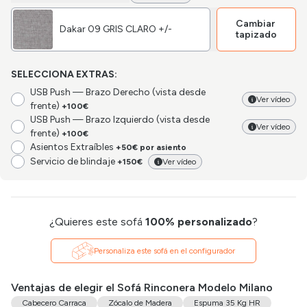
Cambiar
Dakar 09 GRIS CLARO +/-
tapizado
SELECCIONA EXTRAS:
USB Push — Brazo Derecho (vista desde
Ver vídeo
frente)
+100€
USB Push — Brazo Izquierdo (vista desde
Ver vídeo
frente)
+100€
Asientos Extraíbles
+50€ por asiento
Servicio de blindaje
+150€
Ver vídeo
¿Quieres este sofá
100% personalizado
?
Personaliza este sofá en el configurador
Ventajas de elegir el Sofá Rinconera Modelo Milano
Cabecero Carraca
Zócalo de Madera
Espuma 35 Kg HR