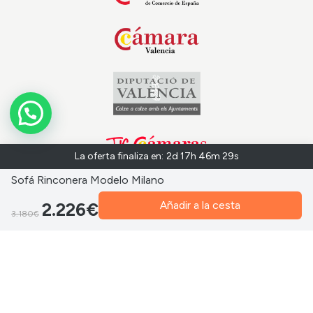
La oferta finaliza en:
2d 17h 46m 28s
Sofá Rinconera Modelo Milano
Añadir a la cesta
2.226€
3.180€
“FÁBRICA SOFAS VALENCIA, S.L. ha sido beneficiaria del Fondo Europeo de Desarrollo