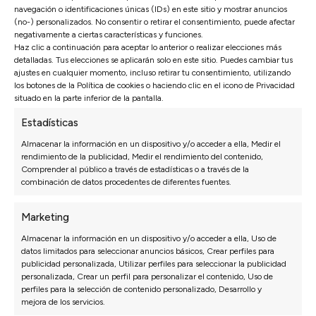
Med
navegación o identificaciones únicas (IDs) en este sitio y mostrar anuncios
Chai
(no-) personalizados. No consentir o retirar el consentimiento, puede afectar
negativamente a ciertas características y funciones.
4.460€
5.715
Haz clic a continuación para aceptar lo anterior o realizar elecciones más
3.122€
4.
detalladas. Tus elecciones se aplicarán solo en este sitio. Puedes cambiar tus
ajustes en cualquier momento, incluso retirar tu consentimiento, utilizando
los botones de la Política de cookies o haciendo clic en el icono de Privacidad
situado en la parte inferior de la pantalla.
Estadísticas
Almacenar la información en un dispositivo y/o acceder a ella, Medir el
rendimiento de la publicidad, Medir el rendimiento del contenido,
Comprender al público a través de estadísticas o a través de la
Configura tu
Sofá
combinación de datos procedentes de diferentes fuentes.
Rinconera Modelo Milano
Marketing
a medida
Almacenar la información en un dispositivo y/o acceder a ella, Uso de
datos limitados para seleccionar anuncios básicos, Crear perfiles para
Configura este sofá como prefieras a través de
publicidad personalizada, Utilizar perfiles para seleccionar la publicidad
nuestro configurador para tener tu sofá a medida en
personalizada, Crear un perfil para personalizar el contenido, Uso de
un poco más de tiempo
perfiles para la selección de contenido personalizado, Desarrollo y
mejora de los servicios.
Ir al configurador