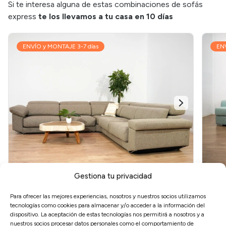
Si te interesa alguna de estas combinaciones de sofás
express
te los llevamos a tu casa en 10 días
ENVÍO y MONTAJE 3-7 días
ENV
Gestiona tu privacidad
RINCONERA DALÍ
RIN
Para ofrecer las mejores experiencias, nosotros y nuestros socios utilizamos
Diseño Moderno
ENVÍO EXPRESS
EN
tecnologías como cookies para almacenar y/o acceder a la información del
35KG HR + Visco
Asientos Extraíbles
As
dispositivo. La aceptación de estas tecnologías nos permitirá a nosotros y a
nuestros socios procesar datos personales como el comportamiento de
Medida:
Ancho ±320 cm (asiento 90 cm)