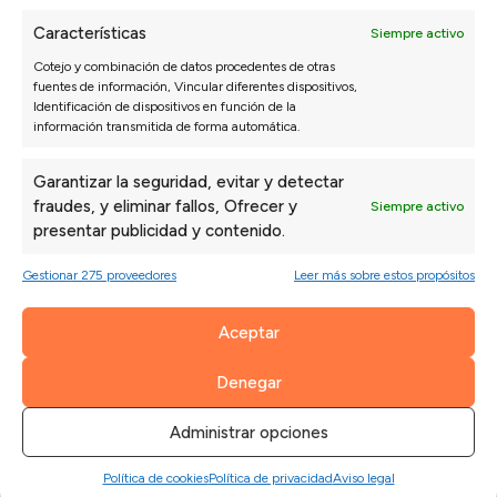
Características
Siempre activo
Cotejo y combinación de datos procedentes de otras
fuentes de información, Vincular diferentes dispositivos,
Identificación de dispositivos en función de la
información transmitida de forma automática.
Opiniones de nuestros clientes
Garantizar la seguridad, evitar y detectar
fraudes, y eliminar fallos, Ofrecer y
Siempre activo
Sofás Valencia
presentar publicidad y contenido.
4,6
Gestionar 275 proveedores
Leer más sobre estos propósitos
Basado en
3128
opiniones
Ver más opiniones
Aceptar
Denegar
Carmen S.
Isab
27/07/2026
La entrega fue puntual y el montaje rápido. En
*** 
Administrar opciones
media mañana ya teníamos el salón listo.
prin
perf
Política de cookies
Política de privacidad
Aviso legal