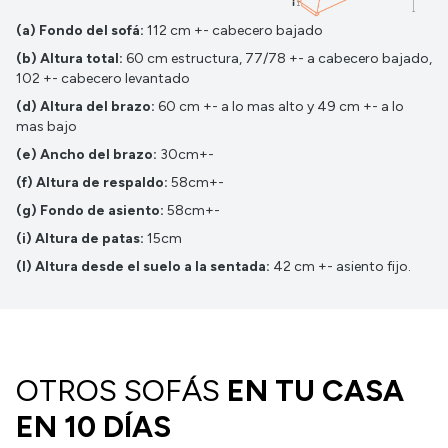
(a) Fondo del sofá:
112 cm +- cabecero bajado
(b) Altura total:
60 cm estructura, 77/78 +- a cabecero bajado,
102 +- cabecero levantado
(d) Altura del brazo:
60 cm +- a lo mas alto y 49 cm +- a lo
mas bajo
(e) Ancho del brazo:
30cm+-
(f) Altura de respaldo:
58cm+-
(g) Fondo de asiento:
58cm+-
(i) Altura de patas:
15cm
(l) Altura desde el suelo a la sentada:
42 cm +- asiento fijo.
OTROS SOFÁS
EN TU CASA
EN 10 DÍAS