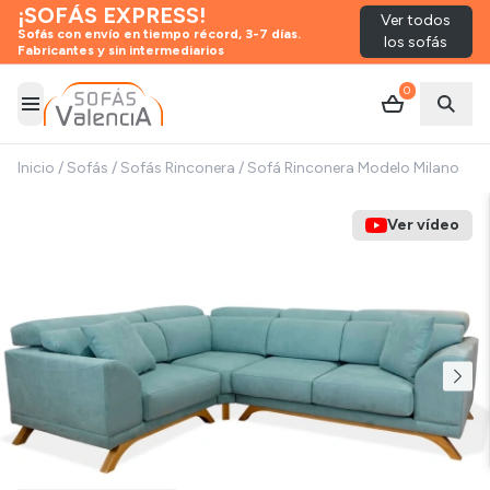
¡SOFÁS EXPRESS!
Ver todos
Sofás con envío en tiempo récord, 3-7 días.
los sofás
Fabricantes y sin intermediarios
0
Abrir menú
Abrir
Inicio
/
Sofás
/
Sofás Rinconera
/
Sofá Rinconera Modelo Milano
Ver vídeo