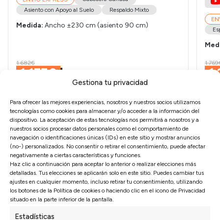
Asiento con Apoyo al Suelo
Respaldo Mixto
EN
Medida:
Ancho ±230 cm (asiento 90 cm)
Es
Med
1.682€
1.769
1.177€
1
Gestiona tu privacidad
Para ofrecer las mejores experiencias, nosotros y nuestros socios utilizamos
tecnologías como cookies para almacenar y/o acceder a la información del
dispositivo. La aceptación de estas tecnologías nos permitirá a nosotros y a
nuestros socios procesar datos personales como el comportamiento de
navegación o identificaciones únicas (IDs) en este sitio y mostrar anuncios
(no-) personalizados. No consentir o retirar el consentimiento, puede afectar
Configura tu
Sofá Huelva
negativamente a ciertas características y funciones.
Haz clic a continuación para aceptar lo anterior o realizar elecciones más
a medida
detalladas. Tus elecciones se aplicarán solo en este sitio. Puedes cambiar tus
ajustes en cualquier momento, incluso retirar tu consentimiento, utilizando
los botones de la Política de cookies o haciendo clic en el icono de Privacidad
Configura este sofá como prefieras a través de
situado en la parte inferior de la pantalla.
nuestro configurador para tener tu sofá a medida en
un poco más de tiempo
Estadísticas