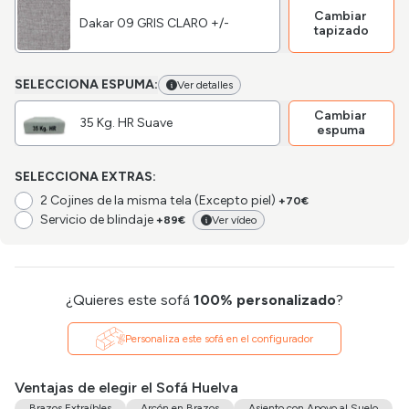
Cambiar
Dakar 09 GRIS CLARO +/-
tapizado
SELECCIONA ESPUMA:
Ver detalles
Cambiar
35 Kg. HR Suave
espuma
SELECCIONA EXTRAS:
2 Cojines de la misma tela (Excepto piel)
+70€
Servicio de blindaje
+89€
Ver vídeo
¿Quieres este sofá
100% personalizado
?
Personaliza este sofá en el configurador
Ventajas de elegir el Sofá Huelva
Brazos Extraíbles
Arcón en Brazos
Asiento con Apoyo al Suelo