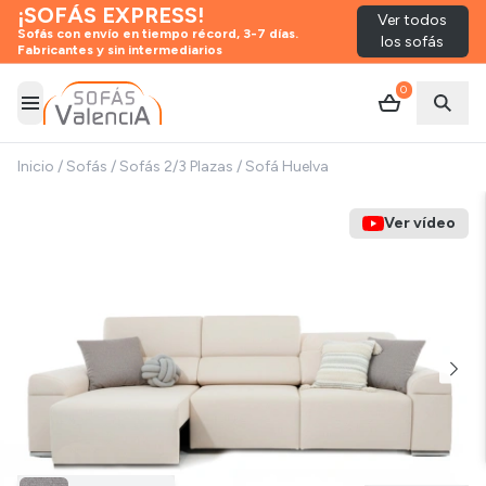
¡SOFÁS EXPRESS!
Ver todos
Sofás con envío en tiempo récord, 3-7 días.
los sofás
Fabricantes y sin intermediarios
0
Abrir menú
Abrir
Inicio
/
Sofás
/
Sofás 2/3 Plazas
/
Sofá Huelva
Ver vídeo