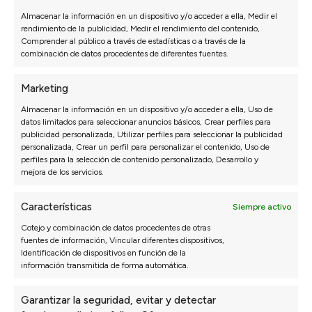
Almacenar la información en un dispositivo y/o acceder a ella, Medir el
Ir al configurador
rendimiento de la publicidad, Medir el rendimiento del contenido,
Comprender al público a través de estadísticas o a través de la
combinación de datos procedentes de diferentes fuentes.
Marketing
Almacenar la información en un dispositivo y/o acceder a ella, Uso de
Opiniones de nuestros clientes
datos limitados para seleccionar anuncios básicos, Crear perfiles para
publicidad personalizada, Utilizar perfiles para seleccionar la publicidad
personalizada, Crear un perfil para personalizar el contenido, Uso de
perfiles para la selección de contenido personalizado, Desarrollo y
Sofás Valencia
mejora de los servicios.
4,6
Basado en
3128
opiniones
Características
Siempre activo
Ver más opiniones
Cotejo y combinación de datos procedentes de otras
fuentes de información, Vincular diferentes dispositivos,
Identificación de dispositivos en función de la
Isabel N.
Paul
información transmitida de forma automática.
27/07/2026
*** nos recomendó una configuración que al
La a
Garantizar la seguridad, evitar y detectar
principio no habíamos pensado y ha quedado
de m