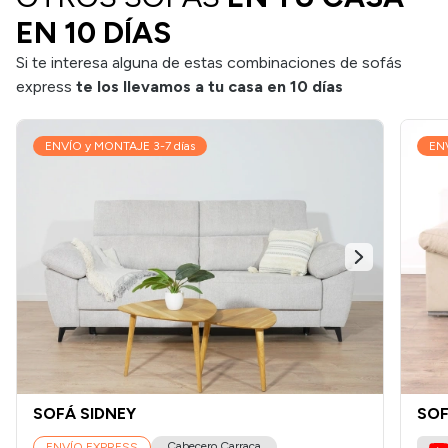
EN 10 DÍAS
Si te interesa alguna de estas combinaciones de sofás
express
te los llevamos a tu casa en 10 días
ENVÍO y MONTAJE 3-7 días
ENV
SOFÁ SIDNEY
SOF
Cabecero Carraca
ENVÍO EXPRESS