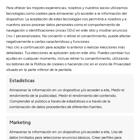
estilo que se adapta a cualquier tipo de salón. Puedes
modificar tanto el color o el tipo de pata.
Para ofrecer las mejores experiencias, nosotros y nuestros socios utilizamos
tecnologías como cookies para almacenar y/o acceder a la información del
dispositivo. La aceptación de estas tecnologías nos permitirá a nosotros y a
nuestros socios procesar datos personales como el comportamiento de
navegación o identificaciones únicas (IDs) en este sitio y mostrar anuncios
(no-) personalizados. No consentir o retirar el consentimiento, puede afectar
negativamente a ciertas características y funciones.
Haz clic a continuación para aceptar lo anterior o realizar elecciones más
detalladas. Tus elecciones se aplicarán solo en este sitio. Puedes cambiar tus
ajustes en cualquier momento, incluso retirar tu consentimiento, utilizando
los botones de la Política de cookies o haciendo clic en el icono de Privacidad
situado en la parte inferior de la pantalla.
Estadísticas
Almacenar la información en un dispositivo y/o acceder a ella, Medir el
rendimiento de la publicidad, Medir el rendimiento del contenido,
Comprender al público a través de estadísticas o a través de la
combinación de datos procedentes de diferentes fuentes.
Marketing
DISEÑO ÚNICO
Almacenar la información en un dispositivo y/o acceder a ella, Uso de
datos limitados para seleccionar anuncios básicos, Crear perfiles para