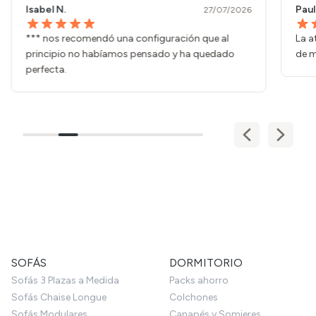
Isabel N.
Paul
27/07/2026
*** nos recomendó una configuración que al
La a
principio no habíamos pensado y ha quedado
de m
perfecta.
SOFÁS
DORMITORIO
Sofás 3 Plazas a Medida
Packs ahorro
Sofás Chaise Longue
Colchones
Sofás Modulares
Canapés y Somieres