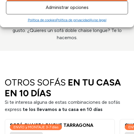
Administrar opciones
CONFIGÚRALO A TU GUSTO
Política de cookies
Política de privacidad
Aviso legal
Somos fabricantes y hacemos el sofá totalmente a tu
gusto. ¿Quieres un sofá doble chaise longue? Te lo
hacemos.
OTROS SOFÁS
EN TU CASA
EN 10 DÍAS
Si te interesa alguna de estas combinaciones de sofás
express
te los llevamos a tu casa en 10 días
SOFÁ CHAISE LONGUE TARRAGONA
CHA
ENVÍO y MONTAJE 3-7 días
ENV