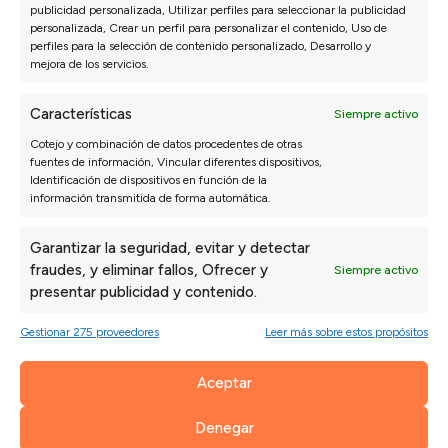
Los pespuntes, tanto en las riñoneras como en el
publicidad personalizada, Utilizar perfiles para seleccionar la publicidad
lateral, le dan ese toque especial al sofá.
personalizada, Crear un perfil para personalizar el contenido, Uso de
perfiles para la selección de contenido personalizado, Desarrollo y
mejora de los servicios.
Características
Siempre activo
Cotejo y combinación de datos procedentes de otras
fuentes de información, Vincular diferentes dispositivos,
Identificación de dispositivos en función de la
información transmitida de forma automática.
Garantizar la seguridad, evitar y detectar
fraudes, y eliminar fallos, Ofrecer y
Siempre activo
presentar publicidad y contenido.
Gestionar 275 proveedores
Leer más sobre estos propósitos
Aceptar
Denegar