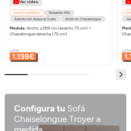
Ver vídeo
Respaldo Alto
ENVÍO EXPRESS
EN
Asiento con Apoyo al Suelo
Arcón en Chaiselongue
As
Medida:
Ancho ±289 cm (asiento 75 cm) +
Med
Chaiselongue derecha (75 cm)
Chai
1.712€
1.712
1.198€
1
Configura tu
Sofá
Chaiselongue Troyer a
medida