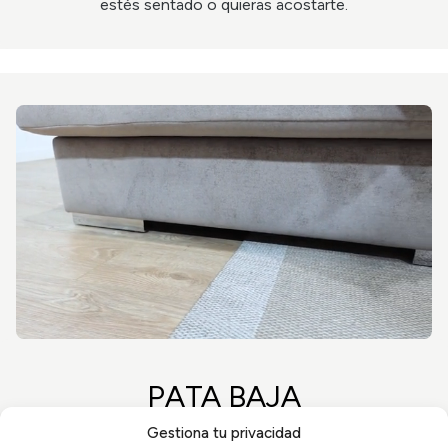
estés sentado o quieras acostarte.
PATA BAJA
Sus patas bajas otorgan un toque elegante al sofá y un
Gestiona tu privacidad