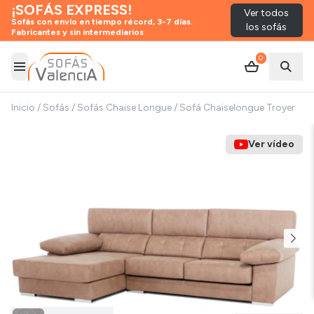
¡SOFÁS EXPRESS!
Ver todos
Sofás con envío en tiempo récord, 3-7 días.
los sofás
Fabricantes y sin intermediarios
0
Abrir menú
Abrir
Inicio
/
Sofás
/
Sofás Chaise Longue
/
Sofá Chaiselongue Troyer
Ver vídeo