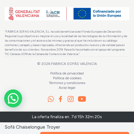
“FÁBRICA SOFAS VALENCIA, S.L. ha sido beneficiaria del Fondo Europeo de Desarrollo
Regional cuyo objetivo es mejorar el uso y la calidad de las tecnologías de la información y de
las comunicaciones y el acceso a las mismas y gracias al que ha incluido en su catálogo
colchones, canapés y bases tapizadas, ofreciendo así productos nuevos y de calidad para el
beneficio de sus clientes. Noviembre 2019. Para ello ha contado con el apoyo del programa
TIC Cámaras 2019 de la Cámara de Comercio de Valencia.”
© 2026
FABRICA SOFÁS VALENCIA
Política de privacidad
Política de cookies
Términos y condiciones
Aviso legal
La oferta finaliza en:
7d 15h 32m 19s
Sofá Chaiselongue Troyer