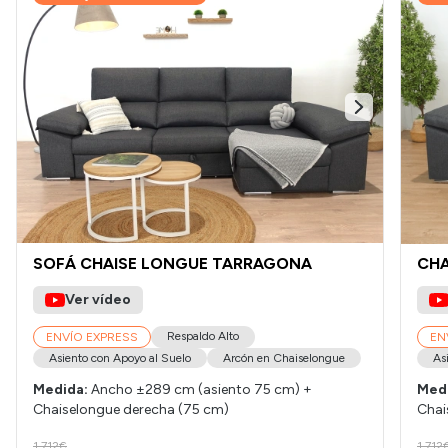
SOFÁ CHAISE LONGUE TARRAGONA
CHA
Ver vídeo
Respaldo Alto
ENVÍO EXPRESS
EN
Asiento con Apoyo al Suelo
Arcón en Chaiselongue
As
Medida:
Ancho ±289 cm (asiento 75 cm) +
Med
Chaiselongue derecha (75 cm)
Chai
1.712€
1.712