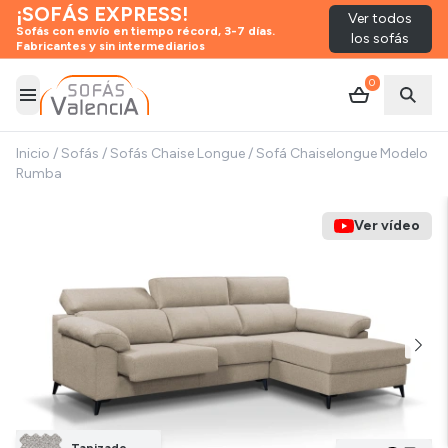
¡SOFÁS EXPRESS!
Ver todos
Sofás con envío en tiempo récord, 3-7 días.
los sofás
Fabricantes y sin intermediarios
0
Abrir menú
Abrir
Inicio
/
Sofás
/
Sofás Chaise Longue
/
Sofá Chaiselongue Modelo
Rumba
Ver vídeo
Tapizado