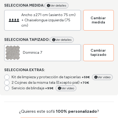
SELECCIONA MEDIDA:
Ver detalles
Ancho ±271 cm (asiento 75 cm)
Cambiar
+ Chaiselongue izquierda (75
medida
cm)
SELECCIONA TAPIZADO:
Ver detalles
Cambiar
Dominica 7
tapizado
SELECCIONA EXTRAS:
Kit de limpieza y protección de tapicerías
+59€
Ver vídeo
2 Cojines de la misma tela (Excepto piel)
+70€
Servicio de blindaje
+99€
Ver vídeo
¿Quieres este sofá
100% personalizado
?