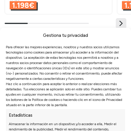
1.198€
1
Gestiona tu privacidad
Para ofrecer las mejores experiencias, nosotros y nuestros socios utilizamos
tecnologías como cookies para almacenar y/o acceder a la información del
Configura tu
Sofá
dispositivo. La aceptación de estas tecnologías nos permitirá a nosotros y a
nuestros socios procesar datos personales como el comportamiento de
Chaiselongue Modelo
navegación o identificaciones únicas (IDs) en este sitio y mostrar anuncios
(no-) personalizados. No consentir o retirar el consentimiento, puede afectar
Rumba a medida
negativamente a ciertas características y funciones.
Haz clic a continuación para aceptar lo anterior o realizar elecciones más
Configura este sofá como prefieras a través de
detalladas. Tus elecciones se aplicarán solo en este sitio. Puedes cambiar tus
nuestro configurador para tener tu sofá a medida en
ajustes en cualquier momento, incluso retirar tu consentimiento, utilizando
los botones de la Política de cookies o haciendo clic en el icono de Privacidad
un poco más de tiempo
situado en la parte inferior de la pantalla.
Ir al configurador
Estadísticas
Almacenar la información en un dispositivo y/o acceder a ella, Medir el
rendimiento de la publicidad, Medir el rendimiento del contenido,