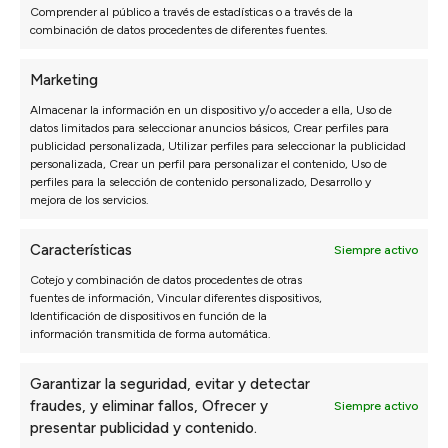
Comprender al público a través de estadísticas o a través de la
combinación de datos procedentes de diferentes fuentes.
Opiniones de nuestros clientes
Marketing
Almacenar la información en un dispositivo y/o acceder a ella, Uso de
datos limitados para seleccionar anuncios básicos, Crear perfiles para
Sofás Valencia
publicidad personalizada, Utilizar perfiles para seleccionar la publicidad
4,6
personalizada, Crear un perfil para personalizar el contenido, Uso de
perfiles para la selección de contenido personalizado, Desarrollo y
Basado en
3128
opiniones
mejora de los servicios.
Ver más opiniones
Características
Siempre activo
Cotejo y combinación de datos procedentes de otras
Isabel N.
Paul
27/07/2026
fuentes de información, Vincular diferentes dispositivos,
Identificación de dispositivos en función de la
*** nos recomendó una configuración que al
La a
información transmitida de forma automática.
principio no habíamos pensado y ha quedado
de m
perfecta.
Garantizar la seguridad, evitar y detectar
fraudes, y eliminar fallos, Ofrecer y
Siempre activo
presentar publicidad y contenido.