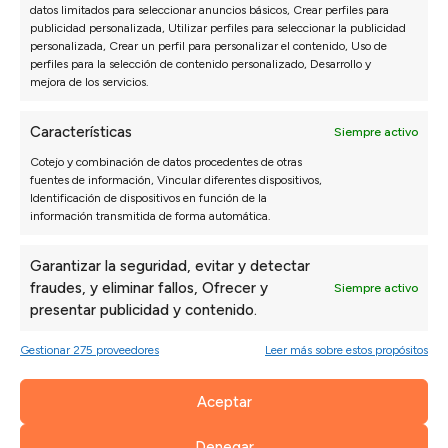
datos limitados para seleccionar anuncios básicos, Crear perfiles para
publicidad personalizada, Utilizar perfiles para seleccionar la publicidad
personalizada, Crear un perfil para personalizar el contenido, Uso de
Isabel N.
Paul
27/07/2026
perfiles para la selección de contenido personalizado, Desarrollo y
mejora de los servicios.
*** nos recomendó una configuración que al
La a
principio no habíamos pensado y ha quedado
de m
Características
Siempre activo
perfecta.
Cotejo y combinación de datos procedentes de otras
fuentes de información, Vincular diferentes dispositivos,
Identificación de dispositivos en función de la
información transmitida de forma automática.
Garantizar la seguridad, evitar y detectar
fraudes, y eliminar fallos, Ofrecer y
Siempre activo
presentar publicidad y contenido.
Gestionar 275 proveedores
Leer más sobre estos propósitos
Aceptar
SOFÁS
DORMITORIO
Sofás 3 Plazas a Medida
Packs ahorro
Denegar