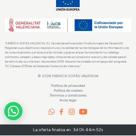
“FÁBRICA SOFAS VALENCIA, S.L. ha sido beneficiaria del Fondo Europeo de Desarrollo
Regional cuyo objetivo es mejorar el uso y la calidad de las tecnologías de la información y de
las comunicaciones y el acceso a las mismas y gracias al que ha incluido en su catálogo
colchones, canapés y bases tapizadas, ofreciendo así productos nuevos y de calidad para el
beneficio de sus clientes. Noviembre 2019. Para ello ha contado con el apoyo del programa
TIC Cámaras 2019 de la Cámara de Comercio de Valencia.”
© 2026
FABRICA SOFÁS VALENCIA
Política de privacidad
Política de cookies
Términos y condiciones
Aviso legal
La oferta finaliza en:
3d 0h 44m 52s