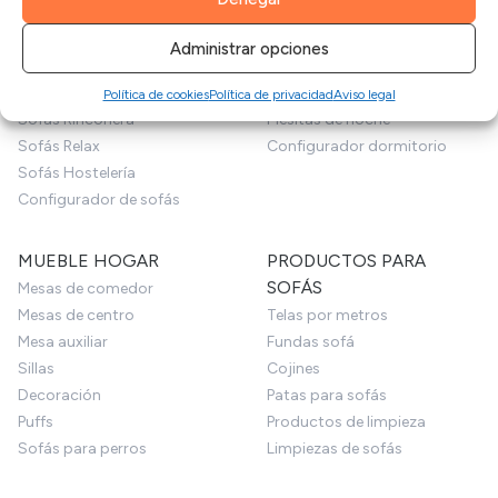
Sofás Chaise Longue
Colchones
Sofás Modulares
Canapés y Somieres
Administrar opciones
Sillones
Almohadas
Sofás Cama
Cabeceros de cama
Política de cookies
Política de privacidad
Aviso legal
Sofás Rinconera
Mesitas de noche
Sofás Relax
Configurador dormitorio
Sofás Hostelería
Configurador de sofás
MUEBLE HOGAR
PRODUCTOS PARA
SOFÁS
Mesas de comedor
Mesas de centro
Telas por metros
Mesa auxiliar
Fundas sofá
Sillas
Cojines
Decoración
Patas para sofás
Puffs
Productos de limpieza
Sofás para perros
Limpiezas de sofás