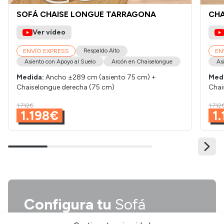
SOFÁ CHAISE LONGUE TARRAGONA
CHA
Ver vídeo
Respaldo Alto
ENVÍO EXPRESS
EN
Asiento con Apoyo al Suelo
Arcón en Chaiselongue
As
Medida:
Ancho ±289 cm (asiento 75 cm) +
Med
Chaiselongue derecha (75 cm)
Chai
1.712€
1.712
1.198€
1
Configura tu
Sofá
Chaiselongue Denia a