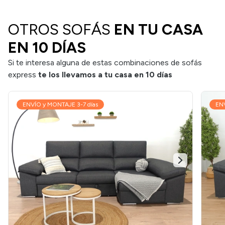
OTROS SOFÁS
EN TU CASA
EN 10 DÍAS
Si te interesa alguna de estas combinaciones de sofás
express
te los llevamos a tu casa en 10 días
ENVÍO y MONTAJE 3-7 días
ENV