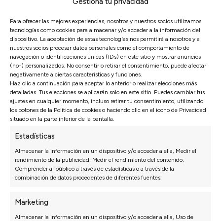
Gestiona tu privacidad
medida
Para ofrecer las mejores experiencias, nosotros y nuestros socios utilizamos
tecnologías como cookies para almacenar y/o acceder a la información del
Configura este sofá como prefieras a través de
dispositivo. La aceptación de estas tecnologías nos permitirá a nosotros y a
nuestro configurador para tener tu sofá a medida en
nuestros socios procesar datos personales como el comportamiento de
un poco más de tiempo
navegación o identificaciones únicas (IDs) en este sitio y mostrar anuncios
(no-) personalizados. No consentir o retirar el consentimiento, puede afectar
Ir al configurador
negativamente a ciertas características y funciones.
Haz clic a continuación para aceptar lo anterior o realizar elecciones más
detalladas. Tus elecciones se aplicarán solo en este sitio. Puedes cambiar tus
ajustes en cualquier momento, incluso retirar tu consentimiento, utilizando
los botones de la Política de cookies o haciendo clic en el icono de Privacidad
situado en la parte inferior de la pantalla.
Estadísticas
Opiniones de nuestros clientes
Almacenar la información en un dispositivo y/o acceder a ella, Medir el
rendimiento de la publicidad, Medir el rendimiento del contenido,
Comprender al público a través de estadísticas o a través de la
Sofás Valencia
combinación de datos procedentes de diferentes fuentes.
4,6
Basado en
3128
opiniones
Marketing
Ver más opiniones
Almacenar la información en un dispositivo y/o acceder a ella, Uso de