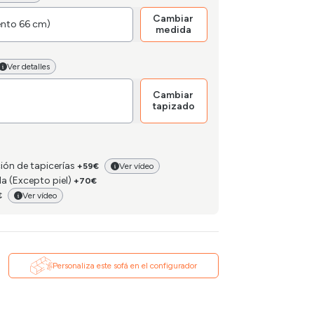
Cambiar
ento 66 cm)
medida
Ver detalles
Cambiar
tapizado
ción de tapicerías
+59€
Ver vídeo
la (Excepto piel)
+70€
€
Ver vídeo
Personaliza este sofá en el configurador