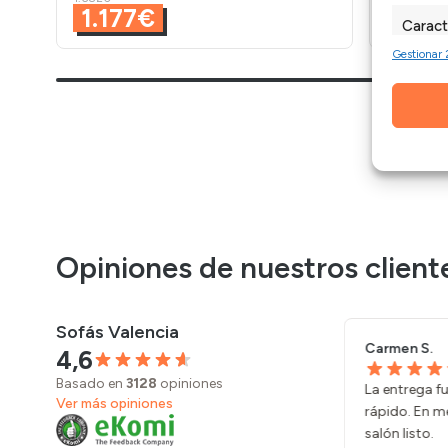
1.177€
1.23
Caract
Gestionar 
Cotejo y
Vincular 
informac
Garant
fallos
Opiniones de nuestros client
Sofás Valencia
Carmen S.
Isabel N.
27/07/2026
4,6
Basado en
3128
opiniones
La entrega fue puntual y el montaje
*** nos rec
Ver más opiniones
rápido. En media mañana ya teníamos el
que al prin
salón listo.
ha quedado 