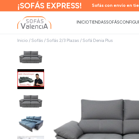
¡SOFÁS EXPRESS!
Sofás con envío en tie
INICIO
TIENDAS
SOFÁS
CONFIGU
Inicio
/
Sofás
/
Sofás 2/3 Plazas
/
Sofá Denia Plus