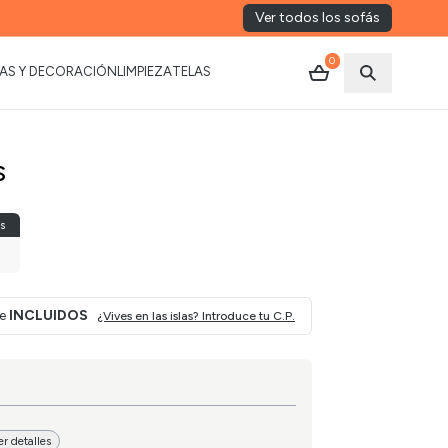
Ver todos los sofás
0
AS Y DECORACIÓN
LIMPIEZA
TELAS
Abrir busca
s
s
ar márketing cookies y
ste contenido
je
INCLUIDOS
¿Vives en las islas? Introduce tu C.P.
er detalles