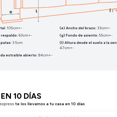
otal:
105cm+-
(e) Ancho del brazo:
33cm+-
e respaldo:
63cm+-
(g) Fondo de asiento:
55cm+-
e patas:
3.5cm
(l) Altura desde el suelo a la se
47cm+-
da extraible abierto:
84cm+-
EN 10 DÍAS
 express
te los llevamos a tu casa en 10 días