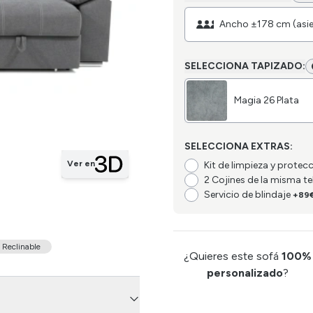
Ancho ±178 cm (asi
SELECCIONA TAPIZADO:
Magia 26 Plata
SELECCIONA EXTRAS:
Ver en
Kit de limpieza y protec
2 Cojines de la misma te
Servicio de blindaje
+89
 Reclinable
¿Quieres este sofá
100%
personalizado
?