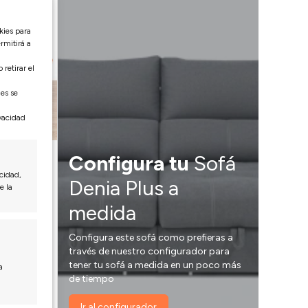
SOFÁ PAMPLONA
ENVÍO y MONTAJE 3-7 días
Respaldo Alto
ENVÍO EXPRESS
kies para
Diseño Líneas Rectas
Pata Alta
rmitirá a
Medida:
Ancho ±234 cm (asiento 90
retirar el
cm)
Pata:
Luna 12cm
nes se
ivacidad
Configura tu
Sofá
cidad,
erno
Denia Plus a
e la
medida
nto 100
Configura este sofá como prefieras a
través de nuestro configurador para
tener tu sofá a medida en un poco más
a
de tiempo
Ir al configurador
1.947€