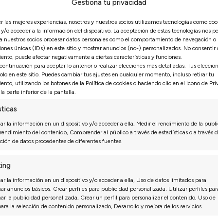
Gestiona tu privacidad
 MONTAJE 3-7 días
ENVÍO y MONTAJE 3-7 días
er las mejores experiencias, nosotros y nuestros socios utilizamos tecnologías como coo
y/o acceder a la información del dispositivo. La aceptación de estas tecnologías nos pe
 a nuestros socios procesar datos personales como el comportamiento de navegación o
iones únicas (IDs) en este sitio y mostrar anuncios (no-) personalizados. No consentir o 
ento, puede afectar negativamente a ciertas características y funciones.
 continuación para aceptar lo anterior o realizar elecciones más detalladas. Tus eleccio
solo en este sitio. Puedes cambiar tus ajustes en cualquier momento, incluso retirar tu
ento, utilizando los botones de la Política de cookies o haciendo clic en el icono de Pr
la parte inferior de la pantalla.
EREZ
SOFÁ TROYER
sticas
r la información en un dispositivo y/o acceder a ella, Medir el rendimiento de la publi
Diseño Mod
ENVÍO EXPRESS
vídeo
 rendimiento del contenido, Comprender al público a través de estadísticas o a través d
Asientos Extraíbles
ión de datos procedentes de diferentes fuentes.
EXPRESS
Medida:
Ancho ±260 cm (asie
con Apoyo al Suelo
cm)
35 Kg HR
ing
traíble + arcón
r la información en un dispositivo y/o acceder a ella, Uso de datos limitados para
Ancho ±220 cm (asiento 80
ar anuncios básicos, Crear perfiles para publicidad personalizada, Utilizar perfiles par
nar la publicidad personalizada, Crear un perfil para personalizar el contenido, Uso de
para la selección de contenido personalizado, Desarrollo y mejora de los servicios.
1.833€