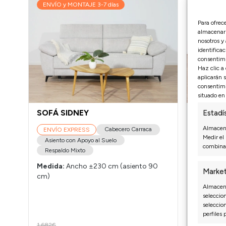
ENVÍO y MONTAJE 3-7 días
ENVÍO y
Para ofrec
almacenar 
nosotros y
identificac
consentimi
Haz clic a
aplicarán 
consentimi
situado en 
SOFÁ SIDNEY
SOFÁ J
Estadí
Almacena
Cabecero Carraca
ENVÍO EXPRESS
Ver 
Medir el
Asiento con Apoyo al Suelo
combinac
ENVÍO 
Respaldo Mixto
Asiento 
Medida:
Ancho ±230 cm (asiento 90
Espuma 
Market
cm)
Brazo ex
Almacena
Medida:
seleccion
seleccio
cm)
perfiles 
1.682€
1.769€