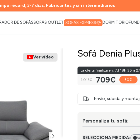
mpo récord, 3-7 días. Fabricantes y sin intermediarios
RADOR DE SOFÁS
SOFÁS OUTLET
DORMITORIO
FUND
SOFÁS EXPRESS
Sofá Denia Plu
Ver vídeo
La oferta finaliza en:
7d 18h 36m 26
709€
1.013€
30%
Haz clic para acept
habilitar e
Envío, subida y monta
Personaliza tu sofá:
SELECCIONA MEDIDA:
V