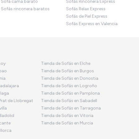
Sofá cama barato
Sofás Rinconera Express
Sofás rinconera baratos
Sofás Relax Express
Sofás de Piel Express
Sofás Express en Valencia
coy
Tienda de Sofás en Elche
lbao
Tienda de Sofás en Burgos
nia
Tienda de Sofás en Donostia
adalajara
Tienda de Sofás en Logroño
álaga
Tienda de Sofás en Pamplona
Prat de Llobregat
Tienda de Sofás en Sabadell
illa
Tienda de Sofás en Tarragona
lladolid
Tienda de Sofás en Vitoria
icante
Tienda de Sofás en Murcia
llorca