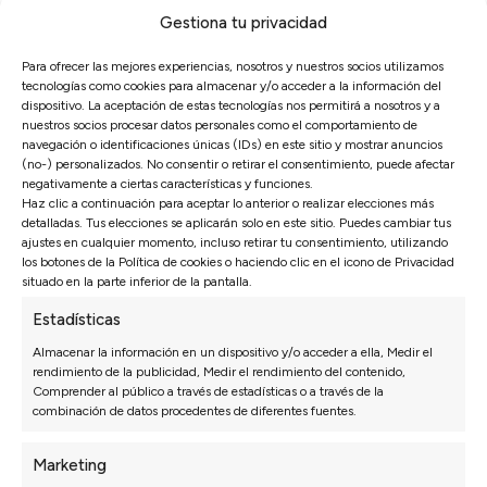
Sofás Valencia
Gestiona tu privacidad
4,6
Para ofrecer las mejores experiencias, nosotros y nuestros socios utilizamos
Basado en
3128
opiniones
tecnologías como cookies para almacenar y/o acceder a la información del
Ver más opiniones
dispositivo. La aceptación de estas tecnologías nos permitirá a nosotros y a
nuestros socios procesar datos personales como el comportamiento de
navegación o identificaciones únicas (IDs) en este sitio y mostrar anuncios
(no-) personalizados. No consentir o retirar el consentimiento, puede afectar
Carmen S.
Isabel N.
27/07/2026
negativamente a ciertas características y funciones.
Haz clic a continuación para aceptar lo anterior o realizar elecciones más
detalladas. Tus elecciones se aplicarán solo en este sitio. Puedes cambiar tus
La entrega fue puntual y el montaje rápido. En
*** nos re
ajustes en cualquier momento, incluso retirar tu consentimiento, utilizando
media mañana ya teníamos el salón listo.
principio 
los botones de la Política de cookies o haciendo clic en el icono de Privacidad
perfecta.
situado en la parte inferior de la pantalla.
Estadísticas
Almacenar la información en un dispositivo y/o acceder a ella, Medir el
rendimiento de la publicidad, Medir el rendimiento del contenido,
Comprender al público a través de estadísticas o a través de la
combinación de datos procedentes de diferentes fuentes.
Marketing
SOFÁS
DORMITORIO