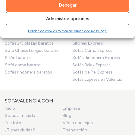
Denegar
SOFÁS EN OFERTA
SOFÁS EXPRESS
Administrar opciones
Outlet Sofás
Sofás Express
Sofás en oferta
Sofás 2/3 plazas Express
Política de cookies
Política de privacidad
Aviso legal
Sofás baratos
Sofás Chaise Longue Express
Sofás 2/3 plazas baratos
Sillones Express
Sofá Chaise Longue barato
Sofás Cama Express
Sillón barato
Sofás Rinconera Express
Sofá cama barato
Sofás Relax Express
Sofás rinconera baratos
Sofás de Piel Express
Sofás Express en Valencia
SOFAVALENCIA.COM
Inicio
Empresa
Sofás a medida
Blog
Tus fotos
Vídeo consejos
¿Tienes dudas?
Financiación