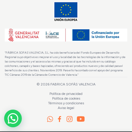
“FÁBRICA SOFAS VALENCIA, S.L. ha sido beneficiaria del Fondo Europeo de Desarrollo
Regional cuyo objetivo es mejorar el uso y la calidad de las tecnologías de la información y de
las comunicaciones y el acceso a las mismas y gracias al que ha incluido en su catálogo
colchones, canapés y bases tapizadas, ofreciendo así productos nuevos y de calidad para el
beneficio de sus clientes. Noviembre 2019. Para ello ha contado con el apoyo del programa
TIC Cámaras 2019 de la Cámara de Comercio de Valencia.”
© 2026
FABRICA SOFÁS VALENCIA
Política de privacidad
Política de cookies
Términos y condiciones
Aviso legal