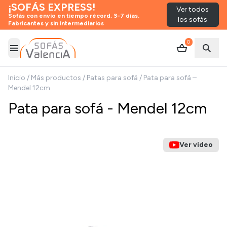
¡SOFÁS EXPRESS!
Ver todos
Sofás con envío en tiempo récord, 3-7 días.
los sofás
Fabricantes y sin intermediarios
0
Abrir menú
Abrir
Inicio
/
Más productos
/
Patas para sofá
/
Pata para sofá –
Mendel 12cm
Pata para sofá - Mendel 12cm
Ver vídeo