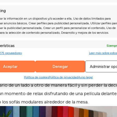
ing
r la información en un dispositivo y/o acceder a ella, Uso de datos limitados para
ar anuncios básicos, Crear perfiles para publicidad personalizada, Utilizar perfiles par
nar la publicidad personalizada, Crear un perfil para personalizar el contenido, Uso de
para la selección de contenido personalizado, Desarrollo y mejora de los servicios.
 con límite de posibilidades decorativas. Y no, los
sof
on una elección inteligente, un espacio pequeño puede 
erísticas
Siempr
275 proveedores
Leer más sobre estos
 combinación de datos procedentes de otras fuentes de información,
diferentes dispositivos, Identificación de dispositivos en función de la
infinitas posibilidades
ión transmitida de forma automática.
Aceptar
Denegar
Administrar op
 de pequeñas dimensiones e incluso con una que, depende
izar la seguridad, evitar y detectar fraudes, y eliminar
ulares a medida
son la mejor opción. Ofrecen un sinfín 
Política de cookies
Política de privacidad
Aviso legal
Siempr
, Ofrecer y presentar publicidad y contenido.
io de un lado a otro de manera fácil y sin perder la dec
n momento de relax disfrutando de una película delante 
 los sofás modulares alrededor de la mesa.