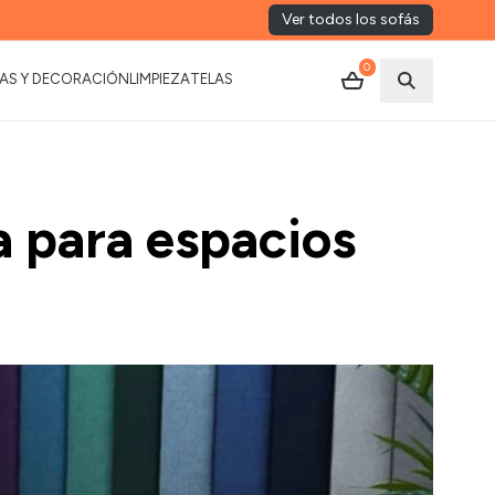
Ver todos los sofás
0
AS Y DECORACIÓN
LIMPIEZA
TELAS
Abrir busca
a para espacios