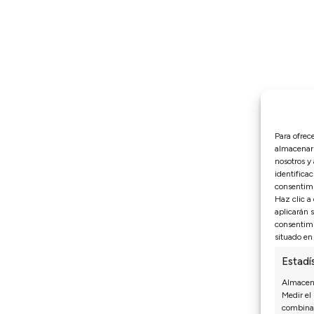
Para ofrec
almacenar 
nosotros y
identificac
consentimi
Haz clic a
aplicarán 
consentimi
situado en 
Estadí
Almacena
Medir el
combinac