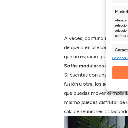
Market
Almacena
seleccion
seleccio
perfiles 
A veces, confundimos tamaño
de que bien asesorados y c
Caract
que un espacio grande.
Gestionar 
Cotejo y
Vincular 
Sofás modulares a medida: 
informac
Si cuentas con una estancia
Garant
fusión u otra, los
sofás mod
fallos
que puedas mover el mobiliar
mismo puedes disfrutar de u
sala de reuniones colocando