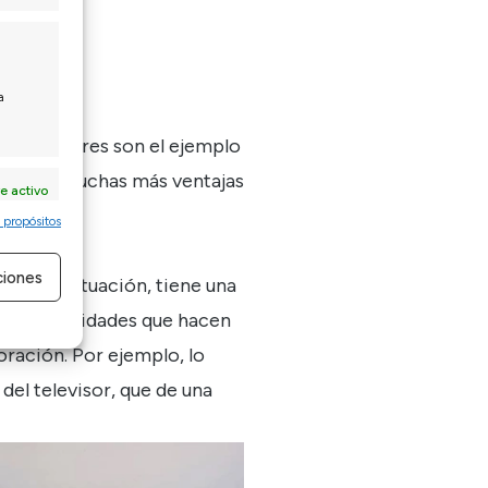
a
ás modulares
son el ejemplo
ofrecer muchas más ventajas
e activo
 propósitos
ciones
 de la situación, tiene una
de posibilidades que hacen
e activo
oración. Por ejemplo, lo
del televisor, que de una