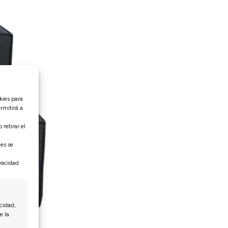
kies para
rmitirá a
retirar el
nes se
ivacidad
cidad,
e la