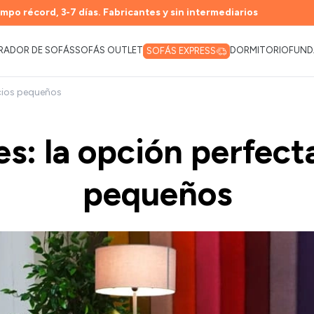
mpo récord, 3-7 días. Fabricantes y sin intermediarios
RADOR DE SOFÁS
SOFÁS OUTLET
DORMITORIO
FUND
SOFÁS EXPRESS
cios pequeños
s: la opción perfect
pequeños