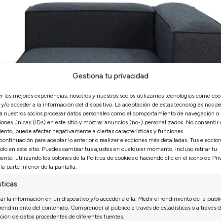
Gestiona tu privacidad
er las mejores experiencias, nosotros y nuestros socios utilizamos tecnologías como coo
y/o acceder a la información del dispositivo. La aceptación de estas tecnologías nos pe
 a nuestros socios procesar datos personales como el comportamiento de navegación o
iones únicas (IDs) en este sitio y mostrar anuncios (no-) personalizados. No consentir o 
ento, puede afectar negativamente a ciertas características y funciones.
 continuación para aceptar lo anterior o realizar elecciones más detalladas. Tus eleccio
solo en este sitio. Puedes cambiar tus ajustes en cualquier momento, incluso retirar tu
ento, utilizando los botones de la Política de cookies o haciendo clic en el icono de Pr
la parte inferior de la pantalla.
sticas
r la información en un dispositivo y/o acceder a ella, Medir el rendimiento de la publi
 rendimiento del contenido, Comprender al público a través de estadísticas o a través d
ión de datos procedentes de diferentes fuentes.