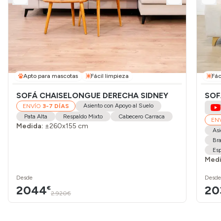
Apto para mascotas
Fácil limpieza
Fác
SOFÁ CHAISELONGUE DERECHA SIDNEY
SOF
Asiento con Apoyo al Suelo
ENVÍO
3-7 DÍAS
Pata Alta
Respaldo Mixto
Cabecero Carraca
EN
Medida:
±260x155 cm
Asi
Bra
Es
Medi
Desde
Desde
2044
20
€
2.920€