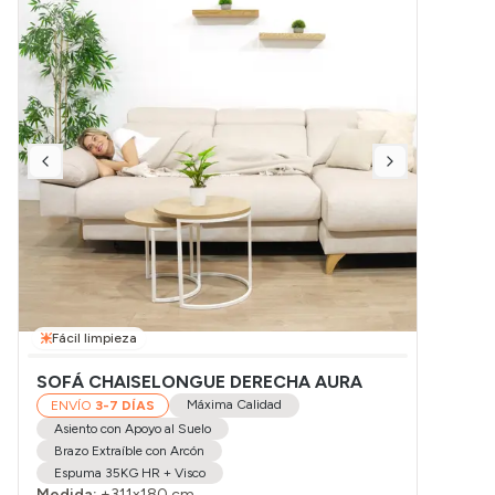
Fácil limpieza
SOFÁ CHAISELONGUE DERECHA AURA
Máxima Calidad
ENVÍO
3-7 DÍAS
Asiento con Apoyo al Suelo
Brazo Extraíble con Arcón
Espuma 35KG HR + Visco
Medida:
±311x180 cm