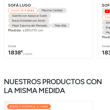
SOFÁ LUGO
SOF
Máxima Calidad
ENVÍO
3-7 DÍAS
Asiento con Apoyo al Suelo
EN
Brazo Extraíble con Arcón
Asi
Mejor Espuma del Mercado
Pata Alta
Bra
Medida:
±281x110 cm
Me
Medi
Desde
Desde
1838
18
€
2.626€
NUESTROS PRODUCTOS CON
LA MISMA MEDIDA
ENVÍO Y MONTAJE 3-7 DÍAS