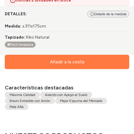
Últimas 2 unidades en stock
DETALLES:
Detalle de la medida
Medida
:
±311x175cm
Tapizado
:
Kiko Natural
Fácil limpieza
Añadir a la cesta
Características destacadas
Máxima Calidad
Asiento con Apoyo al Suelo
Brazo Extraíble con Arcón
Mejor Espuma del Mercado
Pata Alta