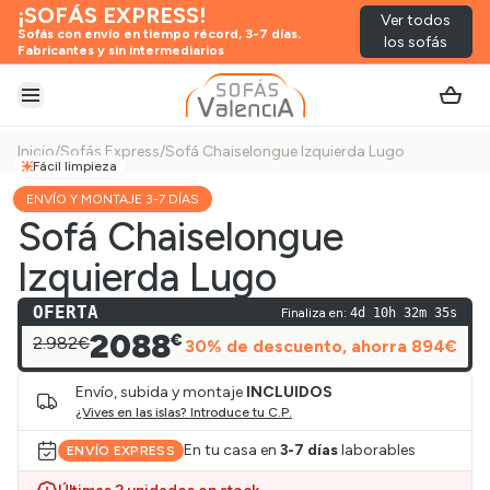
¡SOFÁS EXPRESS!
Ver todos
Sofás con envío en tiempo récord, 3-7 días.
los sofás
Fabricantes y sin intermediarios
Abrir menú
Inicio
/
Sofás Express
/
Sofá Chaiselongue Izquierda Lugo
Fácil limpieza
ENVÍO Y MONTAJE 3-7 DÍAS
Sofá Chaiselongue
Izquierda Lugo
OFERTA
Finaliza en:
4d 10h 32m 35s
2088
€
2.982€
30
% de descuento
, ahorra
894
€
Envío, subida y montaje
INCLUIDOS
¿Vives en las islas? Introduce tu C.P.
En tu casa en
3-7 días
laborables
ENVÍO EXPRESS