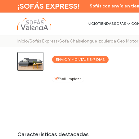
¡SOFÁS EXPRESS!
Sofás con envío en tiem
INICIO
TIENDAS
SOFÁS
CON
Inicio
/
Sofás Express
/
Sofá Chaiselongue Izquierda Geo Motor
ENVÍO Y MONTAJE 3-7 DÍAS
Fácil limpieza
Características destacadas