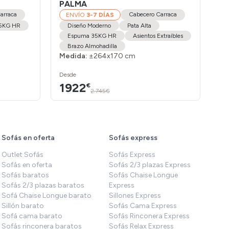
PALMA
arraca
Cabecero Carraca
ENVÍO
3-7 DÍAS
5KG HR
Diseño Moderno
Pata Alta
Espuma 35KG HR
Asientos Extraíbles
Brazo Almohadilla
Medida:
±264x170 cm
Desde
De
1922
1
€
2.745€
Sofás en oferta
Sofás express
Outlet Sofás
Sofás Express
Sofás en oferta
Sofás 2/3 plazas Express
Sofás baratos
Sofás Chaise Longue
Sofás 2/3 plazas baratos
Express
Sofá Chaise Longue barato
Sillones Express
Sillón barato
Sofás Cama Express
Sofá cama barato
Sofás Rinconera Express
Sofás rinconera baratos
Sofás Relax Express