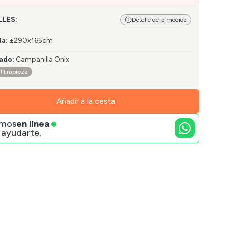
LLES:
Detalle de la medida
da
:
±290x165cm
ado
:
Campanilla Onix
l limpieza
Añadir a la cesta
amos
en línea
 ayudarte.