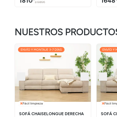
1810
1648
2.585€
NUESTROS PRODUCTO
ENVÍO Y MONTAJE 3-7 DÍAS
ENVÍO Y 
Fácil limpieza
Fácil li
SOFÁ CHAISELONGUE DERECHA
SOFÁ C