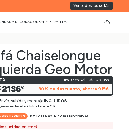
Ver todos los sofás
UNDAS Y DECORACIÓN
LIMPIEZA
TELAS
fá Chaiselongue
quierda Geo Motor
TA
Finaliza en:
4d 10h 32m 35s
2136
€
€
30
% de descuento
, ahorra
915
€
Envío, subida y montaje
INCLUIDOS
¿Vives en las islas? Introduce tu C.P.
En tu casa en
3-7 días
laborables
NVÍO EXPRESS
tima unidad en stock