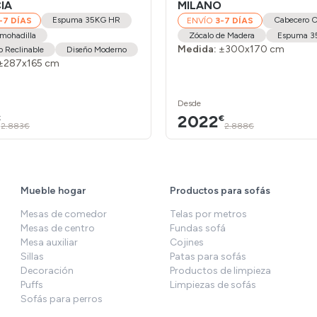
IA
MILANO
Espuma 35KG HR
Cabecero C
-7 DÍAS
ENVÍO
3-7 DÍAS
mohadilla
Zócalo de Madera
Espuma 3
Medida:
±300x170 cm
 Reclinable
Diseño Moderno
±287x165 cm
Desde
2022
€
€
2.883€
2.888€
Mueble hogar
Productos para sofás
Mesas de comedor
Telas por metros
Mesas de centro
Fundas sofá
Mesa auxiliar
Cojines
Sillas
Patas para sofás
Decoración
Productos de limpieza
Puffs
Limpiezas de sofás
Sofás para perros