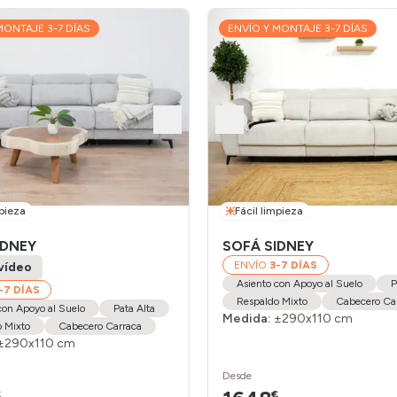
MONTAJE 3-7 DÍAS
ENVÍO Y MONTAJE 3-7 DÍAS
mpieza
Fácil limpieza
IDNEY
SOFÁ SIDNEY
ENVÍO
3-7 DÍAS
vídeo
Asiento con Apoyo al Suelo
P
-7 DÍAS
Respaldo Mixto
Cabecero Ca
con Apoyo al Suelo
Pata Alta
Medida:
±290x110 cm
 Mixto
Cabecero Carraca
±290x110 cm
Desde
€
€