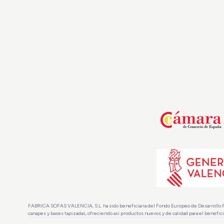
FABRICA SOFAS VALENCIA, S.L. ha sido beneficiaria del Fondo Europeo de Desarrollo Region
canapes y bases tapizadas, ofreciendo asi productos nuevos y de calidad para el benefic