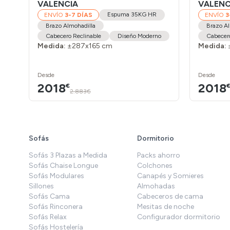
VALENCIA
VALENC
Espuma 35KG HR
ENVÍO
3-7 DÍAS
ENVÍO
3
Brazo Almohadilla
Brazo Al
Cabecero Reclinable
Diseño Moderno
Cabecero
Medida:
±287x165 cm
Medida:
Desde
Desde
2018
2018
€
2.883€
Sofás
Dormitorio
Sofás 3 Plazas a Medida
Packs ahorro
Sofás Chaise Longue
Colchones
Sofás Modulares
Canapés y Somieres
Sillones
Almohadas
Sofás Cama
Cabeceros de cama
Sofás Rinconera
Mesitas de noche
Sofás Relax
Configurador dormitorio
Sofás Hostelería