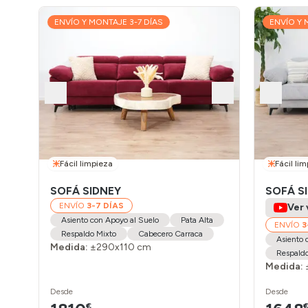
ENVÍO Y MONTAJE 3-7 DÍAS
ENVÍO Y 
Fácil limpieza
Fácil li
SOFÁ SIDNEY
SOFÁ S
ENVÍO
3-7 DÍAS
Ver 
Asiento con Apoyo al Suelo
Pata Alta
ENVÍO
3
Respaldo Mixto
Cabecero Carraca
Asiento 
Medida:
±290x110 cm
Respaldo
Medida:
Desde
Desde
€