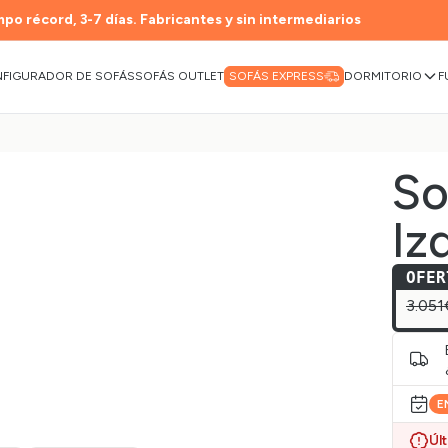
po récord, 3-7 días. Fabricantes y sin intermediarios
FIGURADOR DE SOFÁS
SOFÁS OUTLET
DORMITORIO
F
SOFÁS EXPRESS
So
Iz
OFER
3.051
E
Úl