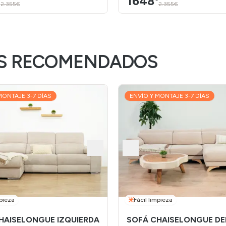
1648
2.355€
2.355€
S RECOMENDADOS
MONTAJE 3-7 DÍAS
ENVÍO Y MONTAJE 3-7 DÍAS
mpieza
Fácil limpieza
HAISELONGUE IZQUIERDA
SOFÁ CHAISELONGUE D