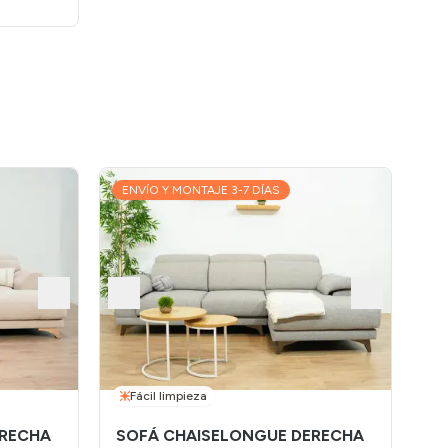
ENVÍO Y MONTAJE 3-7 DÍAS
E
S
V
Me
Fácil limpieza
ERECHA
SOFÁ CHAISELONGUE DERECHA