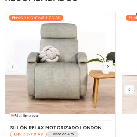
ENVÍO Y MONTAJE 3-7 DÍAS
ENVÍ
Fácil limpieza
SILLÓN RELAX MOTORIZADO LONDON
Respaldo Alto
ENVÍO
3-7 DÍAS