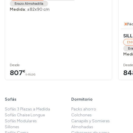
Brazo Almohadilla
Medida:
±82x90 cm
Fác
SIL
EN
Bra
Medi
Desde
Desde
807
84
€
1.152€
Sofás
Dormitorio
Sofás 3 Plazas a Medida
Packs ahorro
Sofás Chaise Longue
Colchones
Sofás Modulares
Canapés y Somieres
Sillones
Almohadas
Sofás Cama
Cabeceros de cama