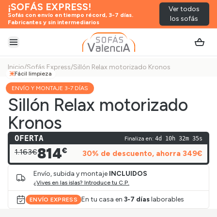
¡SOFÁS EXPRESS!
Ver todos
Sofás con envío en tiempo récord, 3-7 días.
los sofás
Fabricantes y sin intermediarios
Abrir menú
Inicio
/
Sofás Express
/
Sillón Relax motorizado Kronos
Fácil limpieza
ENVÍO Y MONTAJE 3-7 DÍAS
Sillón Relax motorizado
Kronos
OFERTA
Finaliza en:
4d 10h 32m 35s
814
€
1.163€
30
% de descuento
, ahorra
349
€
Envío, subida y montaje
INCLUIDOS
¿Vives en las islas? Introduce tu C.P.
En tu casa en
3-7 días
laborables
ENVÍO EXPRESS